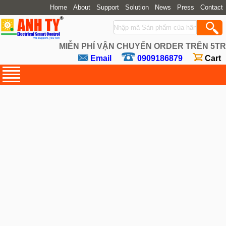
Home
About
Support
Solution
News
Press
Contact
MIỄN PHÍ VẬN CHUYỂN ORDER TRÊN 5TR
Email
0909186879
Cart