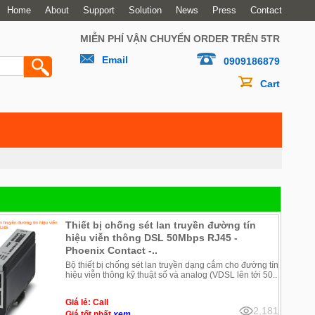
Home
About
Support
Solution
News
Press
Contact
MIỄN PHÍ VẬN CHUYỂN ORDER TRÊN 5TR
Email
0909186879
Cart
Thiết bị chống sét lan truyền đường tín
hiệu viễn thông DSL 50Mbps RJ45 -
Phoenix Contact -..
Bộ thiết bị chống sét lan truyền dạng cắm cho đường tín
hiệu viễn thông kỹ thuật số và analog (VDSL lên tới 50..
Giá lẻ: Call
2,181
Giá tốt nhất
xem...