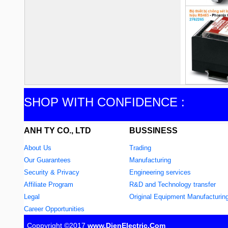
SHOP WITH CONFIDENCE :
ANH TY CO., LTD
BUSSINESS
About Us
Trading
Our Guarantees
Manufacturing
Security & Privacy
Engineering services
Affiliate Program
R&D and Technology transfer
Legal
Original Equipment Manufacturin
Career Opportunities
Coppyright ©2017
www.DienElectric.Com