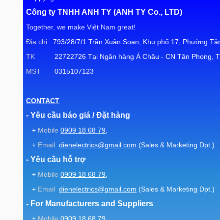
Công ty TNHH ANH TY (ANH TY Co., LTD)
Together, we make Việt Nam great!
Địa chỉ
793/28/7/1 Trần Xuân Soạn, Khu phố 17, Phường Tân
TK
22722726 Tại Ngân hàng Á Châu - CN Tân Phong, T
MST
0315107123
CONTACT
- Yêu cầu báo giá / Đặt hàng
+
Mobile
0909 18 68 79
,
+
Email
dienelectrics@gmail.com
(Sales & Marketing Dpt.)
- Yêu cầu hỗ trợ
+
Mobile
0909 18 68 79
,
+
Email
dienelectrics@gmail.com
(Sales & Marketing Dpt.)
- For Manufacturers and Suppliers
+
Mobile
0909 18 68 79
,