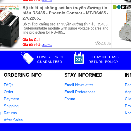
Bộ thiết bị chống sét lan truyền đường tín
hiệu RS485 - Phoenix Contact - MT-RS485 -
2762265..
Bộ thiết bị chống sét lan truyền đường tín hiệu RS485.
Rail-mountable module with surge voltage coarse and
fine protection for RS-485..
Giá lẻ: Call
2,885
Giá tốt nhất
xem...
LOWEST PRICE
30-DAY NO HASSLE
GUARANTEED
RETURN POLICY
ORDERING INFO
STAY INFORMED
IN
FAQs
Email Newsletter
Par
Order
Email Preferences
Age
Payment
Forum
Cli
Shipping
Pro
g
Returns
Kn
After Sales