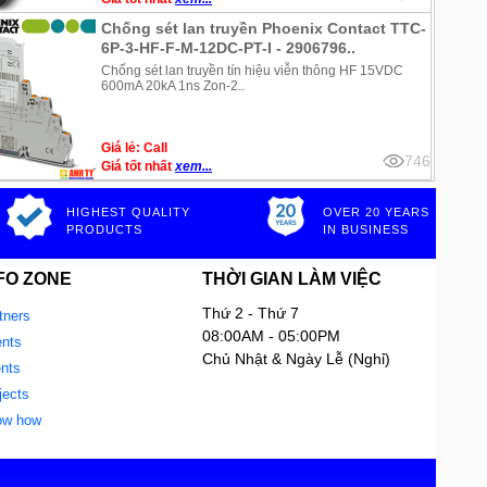
Chống sét lan truyền Phoenix Contact TTC-
6P-3-HF-F-M-12DC-PT-I - 2906796..
Chống sét lan truyền tín hiệu viễn thông HF 15VDC
600mA 20kA 1ns Zon-2..
Giá lẻ: Call
746
Giá tốt nhất
xem...
HIGHEST QUALITY
OVER 20 YEARS
PRODUCTS
IN BUSINESS
FO ZONE
THỜI GIAN LÀM VIỆC
Thứ 2 - Thứ 7
tners
08:00AM - 05:00PM
nts
Chủ Nhật & Ngày Lễ (Nghỉ)
ents
jects
ow how