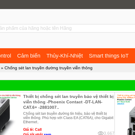
ntrol
Cảm biến
Thủy-Khí-Nhiệt
Smart things IoT
»
Chống sét lan truyền đường truyền viễn thông
Thiết bị chống sét lan truyền bảo vệ thiết bị
viễn thông -Phoenix Contact -DT-LAN-
CAT.6+ -2881007..
Chống sét lan truyền đường tín hiệu, bảo vệ thiết bị
viễn thông. Phù hợp với Class EA (CAT6A), cho Gigabit
Ethernet..
Giá lẻ: Call
3,667
Giá tốt nhất
xem...