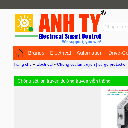
Brands
Electrical
Automation
Drive-Co
Trang chủ
»
Electrical
»
Chống sét lan truyền | surge protection
Chống sét lan truyền đường truyền viễn thông