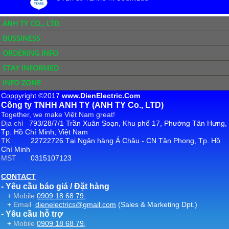
ANH TY CO., LTD
BUSSINESS
ORDERING INFO
STAY INFORMED
INFO ZONE
Coppyright ©2017
www.DienElectric.Com
Công ty TNHH ANH TY (ANH TY Co., LTD)
Together, we make Việt Nam great!
Địa chỉ
793/28/7/1 Trần Xuân Soạn, Khu phố 17, Phường Tân Hưng,
Tp. Hồ Chí Minh, Việt Nam
TK
22722726 Tại Ngân hàng Á Châu - CN Tân Phong, Tp. Hồ
Chí Minh
MST
0315107123
CONTACT
- Yêu cầu báo giá / Đặt hàng
+
Mobile
0909 18 68 79
,
+
Email
dienelectrics@gmail.com
(Sales & Marketing Dpt.)
- Yêu cầu hỗ trợ
+
Mobile
0909 18 68 79
,