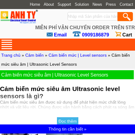
Home
About
Support
Solution
News
Press
Contact
MIỄN PHÍ VẬN CHUYỂN ORDER TRÊN 5TR
Email
0909186879
Cart
Trang chủ
»
Cảm biến
»
Cảm biến mức | Level sensors
»
Cảm biến
mức siêu âm | Ultrasonic Level Sensors
Cảm biến mức siêu âm | Ultrasonic Level Sensors
Cảm biến mức siêu âm Ultrasonic level
sensors là gì?
Cảm biến mức siêu âm được sử dụng để phát hiện mức chất lỏng
nhớt và vật liệu rời. Chúng được vận hành bằng cách phát ra sóng âm
ở dải tần số từ 20 đến 200 kHz. Các sóng âm thanh sau đó được phản
xạ trở lại bộ chuyển đổi.
Đọc thêm
Phản ứng của cảm biến siêu âm bị ảnh hưởng bởi áp suất, nhiễu loạn,
Thông tin cần biết »
độ ẩm và nhiệt độ. Ngoài ra, bộ chuyển đổi được yêu cầu phải được