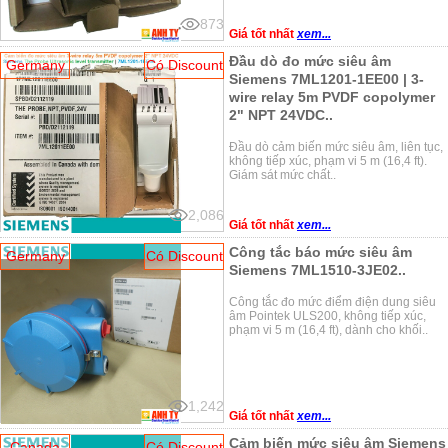
873
Giá tốt nhất
xem...
Đầu dò đo mức siêu âm
Germany
Có Discount
Siemens 7ML1201-1EE00 | 3-
wire relay 5m PVDF copolymer
2" NPT 24VDC..
Đầu dò cảm biến mức siêu âm, liên tục,
không tiếp xúc, phạm vi 5 m (16,4 ft).
Giám sát mức chất..
2,086
Giá tốt nhất
xem...
Công tắc báo mức siêu âm
Germany
Có Discount
Siemens 7ML1510-3JE02..
Công tắc đo mức điểm điện dung siêu
âm Pointek ULS200, không tiếp xúc,
phạm vi 5 m (16,4 ft), dành cho khối..
1,242
Giá tốt nhất
xem...
Cảm biến mức siêu âm Siemens
Canada
Có Discount