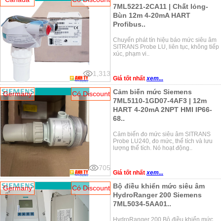
7ML5221-2CA11 | Chất lỏng-
Bùn 12m 4-20mA HART
Profibus..
Chuyển phát tín hiệu báo mức siêu âm
SITRANS Probe LU, liên tục, không tiếp
xúc, phạm vi..
1,313
Giá tốt nhất
xem...
Cảm biến mức Siemens
Germany
Có Discount
7ML5110-1GD07-4AF3 | 12m
HART 4-20mA 2NPT HMI IP66-
68..
Cảm biến đo mức siêu âm SITRANS
Probe LU240, đo mức, thể tích và lưu
lượng thể tích. Nó hoạt động..
705
Giá tốt nhất
xem...
Bộ điều khiển mức siêu âm
Germany
Có Discount
HydroRanger 200 Siemens
7ML5034-5AA01..
HydroRanger 200 Bộ điều khiển mức