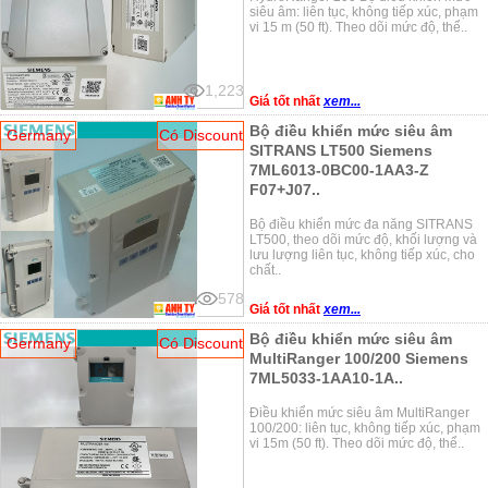
siêu âm: liên tục, không tiếp xúc, phạm
vi 15 m (50 ft). Theo dõi mức độ, thể..
1,223
Giá tốt nhất
xem...
Bộ điều khiển mức siêu âm
Germany
Có Discount
SITRANS LT500 Siemens
7ML6013-0BC00-1AA3-Z
F07+J07..
Bộ điều khiển mức đa năng SITRANS
LT500, theo dõi mức độ, khối lượng và
lưu lượng liên tục, không tiếp xúc, cho
chất..
578
Giá tốt nhất
xem...
Bộ điều khiển mức siêu âm
Germany
Có Discount
MultiRanger 100/200 Siemens
7ML5033-1AA10-1A..
Điều khiển mức siêu âm MultiRanger
100/200: liên tục, không tiếp xúc, phạm
vi 15m (50 ft). Theo dõi mức độ, thể..