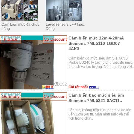
gắn một cách thích hợp để có được phản ứng tốt hơn.
Dưới đây là danh sách các loại cảm biến mức siêu âm
Ultrasonic level sensors tai DienElectric phân phối
Cảm biến mức đa chức
Level sensors LFP Inox,
năng
Dòng
Cảm biến mức 12m 4-20mA
France
Có Discount
Siemens 7ML5110-1GD07-
4AK3..
Cảm biến đo mức siêu âm SITRANS
Probe LU240 lý tưởng cho việc đo mức,
thể tích và lưu lượng. Nó hoạt động với..
192
Giá tốt nhất
xem...
Cảm biến báo mức siêu âm
Germany
Có Discount
Siemens 7ML5221-0AC11..
liên tục, không tiếp xúc, phạm vi đo lên
đến 12m (40 ft). Màn hình mức và thể
tích trong chất..