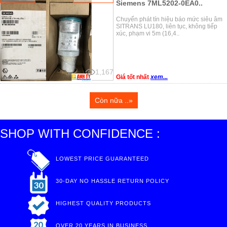
Siemens 7ML5202-0EA0..
Chuyển phát tín hiệu báo mức siêu âm
SITRANS LU180, liên tục, không tiếp
xúc, phạm vi 5m (16,4..
1,167
Giá tốt nhất
xem...
Còn nữa ..»
SHOP WITH CONFIDENCE :
LOWEST PRICE GUARANTEED
30-DAY NO HASSLE RETURN POLICY
HIGHEST QUALITY PRODUCTS
OVER 20 YEARS IN BUSINESS