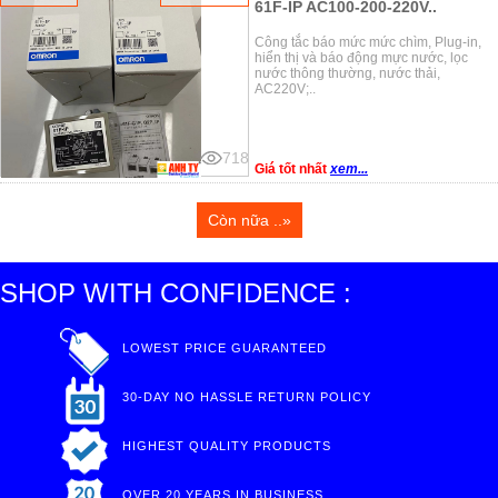
61F-IP AC100-200-220V..
Công tắc báo mức mức chìm, Plug-in,
hiển thị và báo động mực nước, lọc
nước thông thường, nước thải,
AC220V;..
718
Giá tốt nhất
xem...
Còn nữa ..»
SHOP WITH CONFIDENCE :
LOWEST PRICE GUARANTEED
30-DAY NO HASSLE RETURN POLICY
HIGHEST QUALITY PRODUCTS
OVER 20 YEARS IN BUSINESS