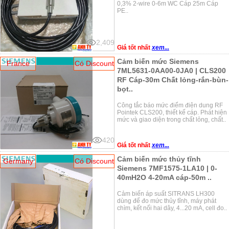
0,3% 2-wire 0-6m WC Cáp 25m Cáp
PE..
2,409
Giá tốt nhất
xem...
Cảm biến mức Siemens
France
Có Discount
7ML5631-0AA00-0JA0 | CLS200
RF Cáp-30m Chất lỏng-rắn-bùn-
bọt..
Công tắc báo mức điểm điện dung RF
Pointek CLS200, thiết kế cáp. Phát hiện
mức và giao diện trong chất lỏng, chất..
420
Giá tốt nhất
xem...
Cảm biến mức thủy tĩnh
Germany
Có Discount
Siemens 7MF1575-1LA10 | 0-
40mH2O 4-20mA cáp-50m ..
Cảm biến áp suất SITRANS LH300
dùng để đo mức thủy tĩnh, máy phát
chìm, kết nối hai dây, 4...20 mA, cell đo..