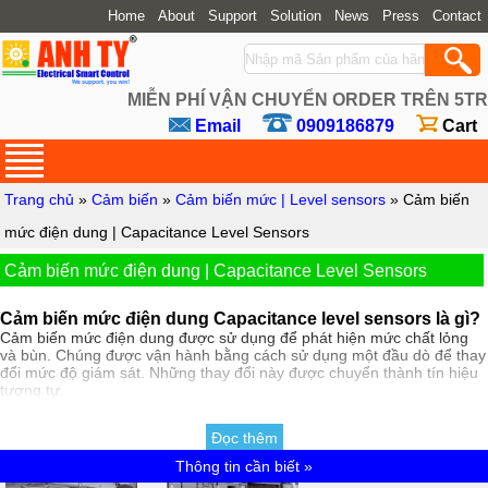
Home
About
Support
Solution
News
Press
Contact
MIỄN PHÍ VẬN CHUYỂN ORDER TRÊN 5TR
Email
0909186879
Cart
Trang chủ
»
Cảm biến
»
Cảm biến mức | Level sensors
»
Cảm biến
mức điện dung | Capacitance Level Sensors
Cảm biến mức điện dung | Capacitance Level Sensors
Cảm biến mức điện dung Capacitance level sensors là gì?
Cảm biến mức điện dung được sử dụng để phát hiện mức chất lỏng
và bùn. Chúng được vận hành bằng cách sử dụng một đầu dò để thay
đổi mức độ giám sát. Những thay đổi này được chuyển thành tín hiệu
tương tự.
Các đầu dò thường được chế tạo bằng dây dẫn PTFE. Tuy nhiên, đầu
Đọc thêm
dò bằng thép không gỉ có độ nhạy cao và do đó chúng thích hợp để
đo các chất dạng hạt, không dẫn điện hoặc vật liệu có hằng số điện
Thông tin cần biết »
môi thấp.