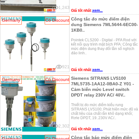
1,243
Giá tốt nhất
xem...
Công tắc đo mức điểm điện
Germany
Có Discount
dung Siemens 7ML5644-6EC00-
1KB0..
Pointek CLS200 - Digital - PFA Rod với
kết nối quy trình mặt bích PFA: Công tắc
mức điện dung thay đổi tần số nghịch
đảo linh..
921
Giá tốt nhất
xem...
Siemens SITRANS LVS100
Germany
Có Discount
7ML5735-1AA12-0BA0-Z Y01 -
Cảm biến mức Level switch
DPDT relay 230V AC/ 40V..
Thiết bị đo mức điểm kiểu rung
SITRANS LVS100; Phát hiện mức độ và
chất liệu của chất rắn khô dạng khối;
Rơle DPDT, 19..230V AC/..
2,302
Giá tốt nhất
xem...
Công tắc báo mức điểm điện
Germany
Có Discount