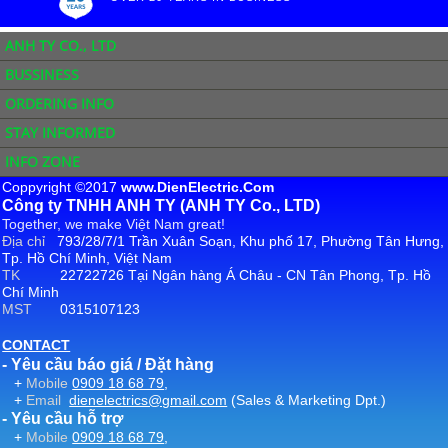
ANH TY CO., LTD
BUSSINESS
ORDERING INFO
STAY INFORMED
INFO ZONE
Coppyright ©2017
www.DienElectric.Com
Công ty TNHH ANH TY (ANH TY Co., LTD)
Together, we make Việt Nam great!
Địa chỉ
793/28/7/1 Trần Xuân Soạn, Khu phố 17, Phường Tân Hưng,
Tp. Hồ Chí Minh, Việt Nam
TK
22722726 Tại Ngân hàng Á Châu - CN Tân Phong, Tp. Hồ
Chí Minh
MST
0315107123
CONTACT
- Yêu cầu báo giá / Đặt hàng
+
Mobile
0909 18 68 79
,
+
Email
dienelectrics@gmail.com
(Sales & Marketing Dpt.)
- Yêu cầu hỗ trợ
+
Mobile
0909 18 68 79
,