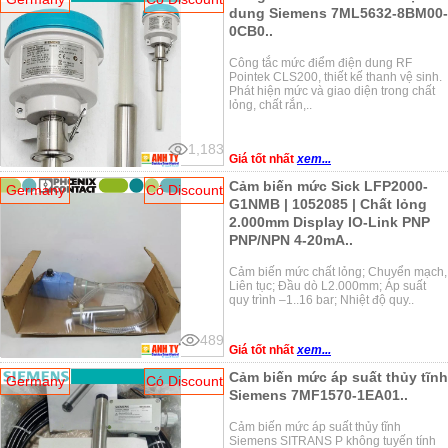
dung Siemens 7ML5632-8BM00-
0CB0..
Công tắc mức điểm điện dung RF
Pointek CLS200, thiết kế thanh vệ sinh.
Phát hiện mức và giao diện trong chất
lỏng, chất rắn,..
1,183
Giá tốt nhất
xem...
Cảm biến mức Sick LFP2000-
Germany
Có Discount
G1NMB | 1052085 | Chất lỏng
2.000mm Display IO-Link PNP
PNP/NPN 4-20mA..
Cảm biến mức chất lỏng; Chuyển mạch,
Liên tục; Đầu dò L2.000mm; Áp suất
quy trình –1..16 bar; Nhiệt độ quy..
489
Giá tốt nhất
xem...
Cảm biến mức áp suất thủy tĩnh
Germany
Có Discount
Siemens 7MF1570-1EA01..
Cảm biến mức áp suất thủy tĩnh
Siemens SITRANS P không tuyến tính