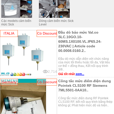
Cảm biến điện dung rất dễ sử dụng và sạch sẽ vì chúng không có bất
kỳ thành phần chuyển động nào. Chúng thường được sử dụng trong
các ứng dụng liên quan đến nhiệt độ và áp suất cao.
Các models cảm biến
Dòng cảm biến mức Sick
Dưới đây là danh sách các loại cảm biến mức điện dung
mức Sick
Level
Capacitance level sensors tai DienElectric.com phân phối:
Đầu dò báo mức Val.co
ITALIA
Có Discount
SLC.10GO.10-
60MS.1X0100.VL.IP65.24-
230VAC | Article code
00.0008.0160.2..
Đầu dò mức dẫn điện với chức năng
của mức tối thiểu hoặc tối đa, Vật liệu
cơ thể = đồng thau, Kết nối quy trình
3/8..
2,714
Giá tốt nhất
xem...
Công tắc mức điểm điện dung
Germany
Có Discount
Pointek CLS100 RF Siemens
7ML5501-0AA10..
Công tắc mức điện dung RF Pointek
CLS100 RF, kết nối quy trình bằng thép
không gỉ; Phát hiện mức độ và hiện..