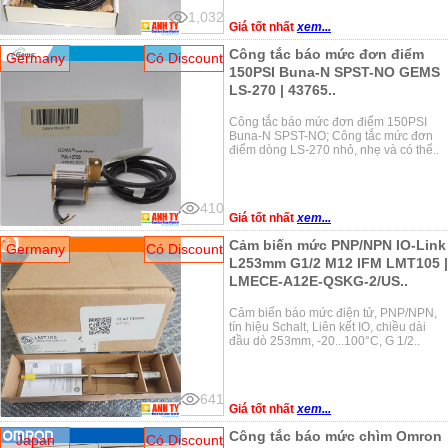
1,032
Giá tốt nhất
xem...
Công tắc báo mức đơn điểm
Germany
Có Discount
150PSI Buna-N SPST-NO GEMS
LS-270 | 43765..
Công tắc báo mức đơn điểm 150PSI
Buna-N SPST-NO; Công tắc mức đơn
điểm dòng LS-270 nhỏ, nhẹ và có thể..
410
Giá tốt nhất
xem...
Cảm biến mức PNP/NPN IO-Link
Germany
Có Discount
L253mm G1/2 M12 IFM LMT105 |
LMECE-A12E-QSKG-2/US..
Cảm biến báo mức điện tử, PNP/NPN,
tín hiệu Schalt, Liên kết IO, chiều dài
đầu dò 253mm, -20...100°C, G 1/2..
641
Giá tốt nhất
xem...
Công tắc báo mức chìm Omron
Japan
Có Discount