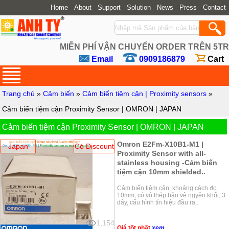
Home
About
Support
Solution
News
Press
Contact
MIỄN PHÍ VẬN CHUYỂN ORDER TRÊN 5TR
Email
0909186879
Cart
Trang chủ
»
Cảm biến
»
Cảm biến tiệm cận | Proximity sensors
»
Cảm biến tiệm cận Proximity Sensor | OMRON | JAPAN
Cảm biến tiệm cận Proximity Sensor | OMRON | JAPAN
Omron E2Fm-X10B1-M1 |
Japan
Có Discount
Proximity Sensor with all-
stainless housing -Cảm biến
tiệm cận 10mm shielded..
Cảm biến tiệm cận, khoảng cách đo
10mm, có vỏ thép bảo vệ ngyên khối, 3
dây, cấu hình tín hiệu đầu ra..
1,154
Giá tốt nhất
xem...