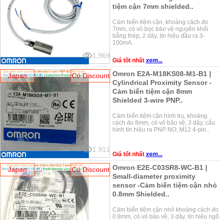
tiệm cận 7mm shielded..
Cảm biến tiệm cận, khoảng cách đo
7mm, có vỏ bọc bảo vệ nguyên khối
bằng thép, 2 dây, tín hiệu đầu ra 3-
100mA..
1,969
Giá tốt nhất
xem...
Omron E2A-M18KS08-M1-B1 |
Japan
Có Discount
Cylindrical Proximity Sensor -
Cảm biến tiệm cận 8mm
Shielded 3-wire PNP..
Cảm biến tiệm cận hình trụ, khoảng
cách đo 8mm, có vỏ bảo vệ, 3 dây, cấu
hình tín hiệu ra PNP NO, M12 4-pin..
1,911
Giá tốt nhất
xem...
Omron E2E-C03SR8-WC-B1 |
Japan
Có Discount
Small-diameter proximity
sensor -Cảm biến tiệm cận nhỏ
0.8mm Shielded..
Cảm biến tiệm cận nhỏ khoảng cách đo
0.8mm, có vỏ bảo vệ, 3 dây, tín hiệu ngõ