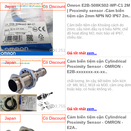
Omron E2B-S08KS02-WP-C1 2M
Japan
Có Discount
| Proximity sensor -Cảm biến
tiệm cận 2mm NPN NO IP67 2m..
Cảm biến tiệm cận Khoảng cách đo
2mm, cấu hình đầu ra tí hiệu NPN, chế
độ hoạt động NO, mức bảo vệ IP67,
chiều dài..
1,251
Giá tốt nhất
xem...
Cảm biến tiệm cận Cylindrical
Japan
Có Discount
Proximity Sensor - OMRON -
E2B-xxxxxxx-xx-xx..
chất lượng, tin cậy, tiết kiệm. bốn kích
cỡ: M8, M12, M18 và M30, cảm ứng đơn
hoặc kép, có hoặc không vỏ..
3,755
Giá tốt nhất
xem...
Cảm biến tiệm cận Cylindrical
Japan
Có Discount
Proximity Sensor - OMRON -
E2A..