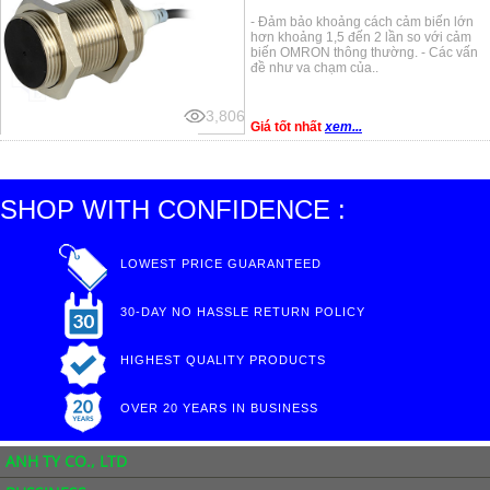
- Đảm bảo khoảng cách cảm biến lớn
hơn khoảng 1,5 đến 2 lần so với cảm
biến OMRON thông thường. - Các vấn
đề như va chạm của..
3,806
Giá tốt nhất
xem...
SHOP WITH CONFIDENCE :
LOWEST PRICE GUARANTEED
30-DAY NO HASSLE RETURN POLICY
HIGHEST QUALITY PRODUCTS
OVER 20 YEARS IN BUSINESS
ANH TY CO., LTD