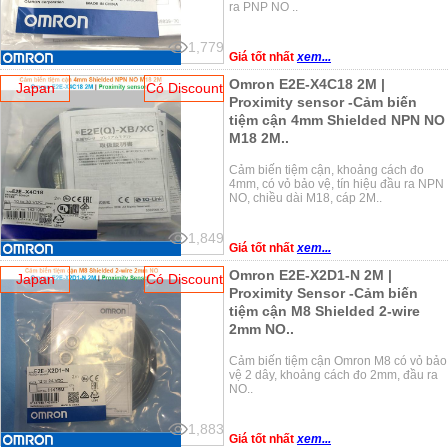
ra PNP NO ..
1,779
Giá tốt nhất
xem...
Omron E2E-X4C18 2M |
Japan
Có Discount
Proximity sensor -Cảm biến
tiệm cận 4mm Shielded NPN NO
M18 2M..
Cảm biến tiệm cận, khoảng cách đo
4mm, có vỏ bảo vệ, tín hiệu đầu ra NPN
NO, chiều dài M18, cáp 2M..
1,849
Giá tốt nhất
xem...
Omron E2E-X2D1-N 2M |
Japan
Có Discount
Proximity Sensor -Cảm biến
tiệm cận M8 Shielded 2-wire
2mm NO..
Cảm biến tiệm cận Omron M8 có vỏ bảo
vệ 2 dây, khoảng cách đo 2mm, đầu ra
NO..
1,883
Giá tốt nhất
xem...