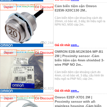
Cảm biến tiệm cận Omron
Japan
Có Discount
E2EW-X20C130 2M..
Cảm biến tiệm cận khao3ng cách đo
20mm, có bảo vệ, 3 dây, tín hiệu ngõ ra
NPN NO, M30 cáp 2m..
2,244
Giá tốt nhất
xem...
OMRON E2B-M12KS04-WP-B1
Japan
Có Discount
2M | Proximity sensor -Cảm
biến tiệm cận 4mm shielded 3-
wire PNP NO 2m..
Cảm biến tiệm cận khoảng cách đo
4mm, có vỏ bảo vệ, 3 dây, cấu hình tín
hiệu ngõ ra PNP NO, cáp 2m..
1,820
Giá tốt nhất
xem...
Omron E2EF-X7D1 2M |
Japan
Có Discount
Proximity sensor with all-
stainless housing -Cảm biến