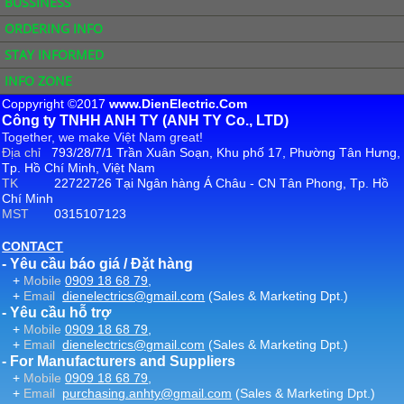
BUSSINESS
ORDERING INFO
STAY INFORMED
INFO ZONE
Coppyright ©2017
www.DienElectric.Com
Công ty TNHH ANH TY (ANH TY Co., LTD)
Together, we make Việt Nam great!
Địa chỉ
793/28/7/1 Trần Xuân Soạn, Khu phố 17, Phường Tân Hưng,
Tp. Hồ Chí Minh, Việt Nam
TK
22722726 Tại Ngân hàng Á Châu - CN Tân Phong, Tp. Hồ
Chí Minh
MST
0315107123
CONTACT
- Yêu cầu báo giá / Đặt hàng
+
Mobile
0909 18 68 79
,
+
Email
dienelectrics@gmail.com
(Sales & Marketing Dpt.)
- Yêu cầu hỗ trợ
+
Mobile
0909 18 68 79
,
+
Email
dienelectrics@gmail.com
(Sales & Marketing Dpt.)
- For Manufacturers and Suppliers
+
Mobile
0909 18 68 79
,
+
Email
purchasing.anhty@gmail.com
(Sales & Marketing Dpt.)