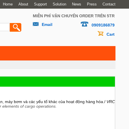
Home
About
Support
Solution
News
Press
Contact
MIỄN PHÍ VẬN CHUYỂN ORDER TRÊN 5TR
Email
0909186879
Cart
 van, máy bơm và các yếu tố khác của hoạt động hàng hóa./
VRC
r elements of cargo operations.
 trên tàu chở dầu./
VRC is an advanced remote control system