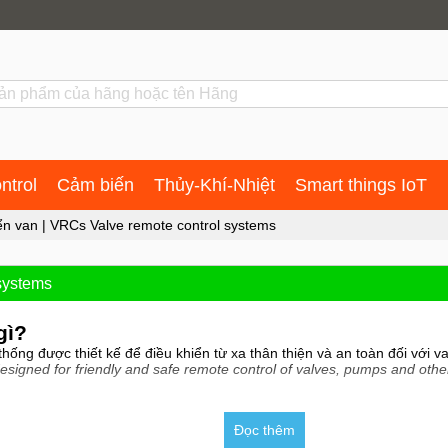
ntrol
Cảm biến
Thủy-Khí-Nhiệt
Smart things IoT
ển van | VRCs Valve remote control systems
 systems
gì?
thống được thiết kế để điều khiển từ xa thân thiện và an toàn đối với
esigned for friendly and safe remote control of valves, pumps and othe
để đơn giản hóa và tăng độ an toàn trong quá trình vận chuyển hàng hóa
Đọc thêm
ns on tankers.