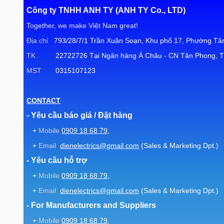
Công ty TNHH ANH TY (ANH TY Co., LTD)
Phần mềm thân thiện để dễ dàng hiệu chuẩn từng cảm biến./
Together, we make Việt Nam great!
Hạn chế bằng mật khẩu của các lệnh quan trọng chỉ dành cho
Địa chỉ
793/28/7/1 Trần Xuân Soạn, Khu phố 17, Phường Tân
Mô-đun bảo trì ghi lại thông tin kỹ thuật và dịch vụ có liên quan
TK
22722726 Tại Ngân hàng Á Châu - CN Tân Phong, T
MST
0315107123
CONTACT
- Yêu cầu báo giá / Đặt hàng
+
Mobile
0909 18 68 79
,
+
Email
dienelectrics@gmail.com
(Sales & Marketing Dpt.)
- Yêu cầu hỗ trợ
+
Mobile
0909 18 68 79
,
+
Email
dienelectrics@gmail.com
(Sales & Marketing Dpt.)
- For Manufacturers and Suppliers
+
Mobile
0909 18 68 79
,