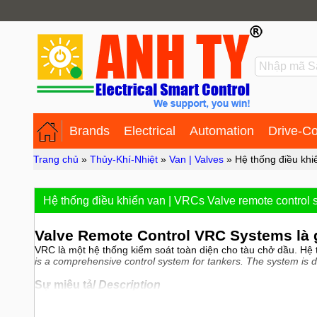
Brands
Electrical
Automation
Drive-Co
Trang chủ
»
Thủy-Khí-Nhiệt
»
Van | Valves
»
Hệ thống điều khi
Hệ thống điều khiển van | VRCs Valve remote control
Valve Remote Control VRC Systems là 
VRC là một hệ thống kiểm soát toàn diện cho tàu chở dầu. Hệ 
is a comprehensive control system for tankers. The system is d
Sự miêu tả/
Description
VRC là một hệ thống điều khiển từ xa tiên tiến được thiết kế 
designed to simplify and increase safety during cargo operatio