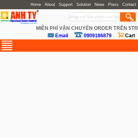
Home
About
Support
Solution
News
Press
Contact
MIỄN PHÍ VẬN CHUYỂN ORDER TRÊN 5TR
Email
0909186879
Cart