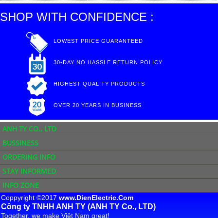
SHOP WITH CONFIDENCE :
LOWEST PRICE GUARANTEED
30-DAY NO HASSLE RETURN POLICY
HIGHEST QUALITY PRODUCTS
OVER 20 YEARS IN BUSINESS
ANH TY CO., LTD
BUSSINESS
ORDERING INFO
STAY INFORMED
INFO ZONE
Coppyright ©2017
www.DienElectric.Com
Công ty TNHH ANH TY (ANH TY Co., LTD)
Together, we make Việt Nam great!