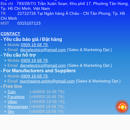
Địa chỉ
793/28/7/1 Trần Xuân Soạn, Khu phố 17, Phường Tân Hưng,
Tp. Hồ Chí Minh, Việt Nam
TK
22722726 Tại Ngân hàng Á Châu - CN Tân Phong, Tp. Hồ
Chí Minh
MST
0315107123
CONTACT
- Yêu cầu báo giá / Đặt hàng
+
Mobile
0909 18 68 79
,
+
Email
dienelectrics@gmail.com
(Sales & Marketing Dpt.)
- Yêu cầu hỗ trợ
+
Mobile
0909 18 68 79
,
+
Email
dienelectrics@gmail.com
(Sales & Marketing Dpt.)
- For Manufacturers and Suppliers
+
Mobile
0909 18 68 79
,
+
Email
purchasing.anhty@gmail.com
(Sales & Marketing Dpt.)
-
Free line
+
Zalo
(+84909 18 68 79)
;
+
Facetime
(+84909 18 68 79)
;
+
Viber
(+84909 18 68 79)
;
+
Messenger
(+84909 18 68 79)
;
+
Sky
(+84909 18 68 79)
-
Email
:
dienelectrics@gmail.com
-
Website
DienElectric.Com