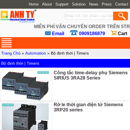
Home
About
Support
Solution
News
Press
Contact
MIỄN PHÍ VẬN CHUYỂN ORDER TRÊN 5TR
Email
0909186879
Cart
Trang Chủ
»
Automation
»
Bộ định thời | Timers
Bộ định thời | Timers
Công tắc time-delay phụ Siemens
SIRIUS 3RA28 Series
Rờ le thời gian điện tử Siemens
3RP20 series