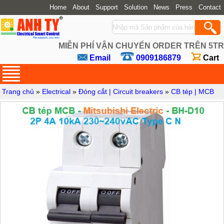
Home
About
Support
Solution
News
Press
Contact
MIỄN PHÍ VẬN CHUYỂN ORDER TRÊN 5TR
Email
0909186879
Cart
Trang chủ
»
Electrical
»
Đóng cắt | Circuit breakers
»
CB tép | MCB