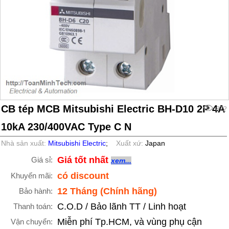
CB tép MCB Mitsubishi Electric BH-D10 2P 4A
872
10kA 230/400VAC Type C N
Nhà sản xuất:
Mitsubishi Electric
;
Xuất xứ:
Japan
Giá tốt nhất
Giá sỉ:
xem...
có discount
Khuyến mãi:
12 Tháng (Chính hãng)
Bảo hành:
C.O.D / Bảo lãnh TT / Linh hoạt
Thanh toán:
Miễn phí Tp.HCM, và vùng phụ cận
Vận chuyển: