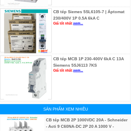
CB tép Siemes 5SL6105-7 | Áptomat
230/400V 1P 0.5A 6kA C
Giá tốt nhất
xem...
CB tép MCB 1P 230-400V 6kA C 13A
Siemens 5SJ6113 7KS
Giá tốt nhất
xem...
SẢN PHẨM XEM NHIỀU
CB tép MCB 2P 1000VDC 20A - Schneider
- Acti 9 C60NA-DC 2P 20 A 1000 V -