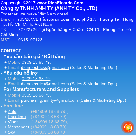
Coppyright ©2017
www.DienElectric.Com
Công ty TNHH ANH TY (ANH TY Co., LTD)
Together, we make Việt Nam great!
Địa chỉ
793/28/7/1 Trần Xuân Soạn, Khu phố 17, Phường Tân Hưng,
Tp. Hồ Chí Minh, Việt Nam
TK
22722726 Tại Ngân hàng Á Châu - CN Tân Phong, Tp. Hồ
Chí Minh
MST
0315107123
CONTACT
- Yêu cầu báo giá / Đặt hàng
+
Mobile
0909 18 68 79
,
+
Email
dienelectrics@gmail.com
(Sales & Marketing Dpt.)
- Yêu cầu hỗ trợ
+
Mobile
0909 18 68 79
,
+
Email
dienelectrics@gmail.com
(Sales & Marketing Dpt.)
- For Manufacturers and Suppliers
+
Mobile
0909 18 68 79
,
+
Email
purchasing.anhty@gmail.com
(Sales & Marketing Dpt.)
-
Free line
+
Zalo
(+84909 18 68 79)
;
+
Facetime
(+84909 18 68 79)
;
+
Viber
(+84909 18 68 79)
;
+
Messenger
(+84909 18 68 79)
;
+
Sky
(+84909 18 68 79)