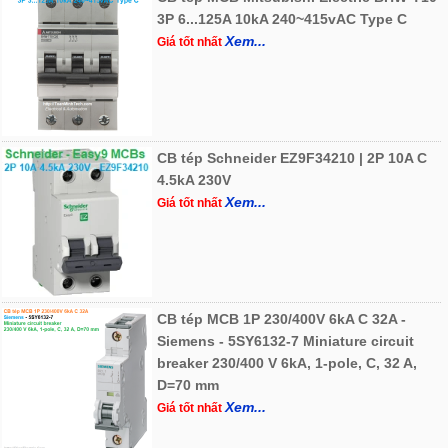
3P 6...125A 10kA 240~415vAC Type C
Xem...
Giá tốt nhất
CB tép Schneider EZ9F34210 | 2P 10A C
4.5kA 230V
Xem...
Giá tốt nhất
CB tép MCB 1P 230/400V 6kA C 32A -
Siemens - 5SY6132-7 Miniature circuit
breaker 230/400 V 6kA, 1-pole, C, 32 A,
D=70 mm
Xem...
Giá tốt nhất