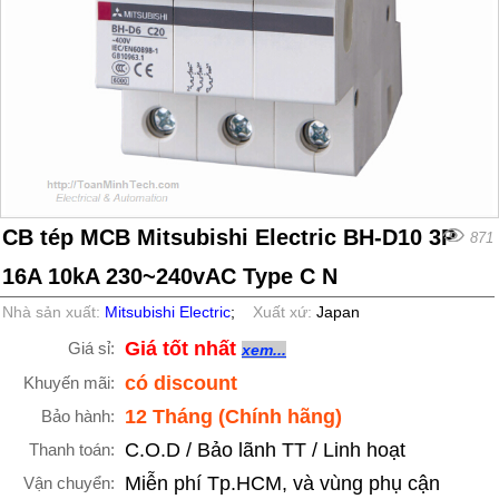
CB tép MCB Mitsubishi Electric BH-D10 3P
871
16A 10kA 230~240vAC Type C N
Nhà sản xuất:
Mitsubishi Electric
;
Xuất xứ:
Japan
Giá tốt nhất
Giá sỉ:
xem...
có discount
Khuyến mãi:
12 Tháng (Chính hãng)
Bảo hành:
C.O.D / Bảo lãnh TT / Linh hoạt
Thanh toán:
Miễn phí Tp.HCM, và vùng phụ cận
Vận chuyển: