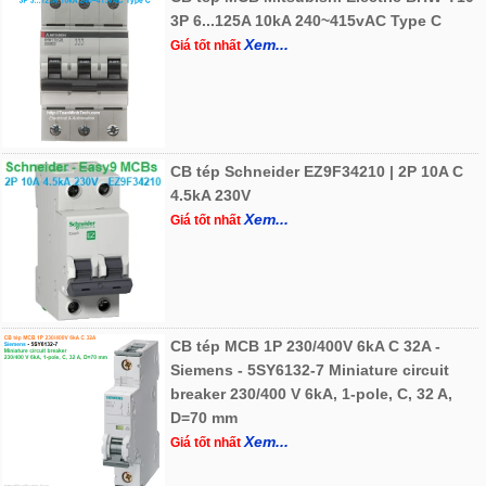
3P 6...125A 10kA 240~415vAC Type C
Xem...
Giá tốt nhất
CB tép Schneider EZ9F34210 | 2P 10A C
4.5kA 230V
Xem...
Giá tốt nhất
CB tép MCB 1P 230/400V 6kA C 32A -
Siemens - 5SY6132-7 Miniature circuit
breaker 230/400 V 6kA, 1-pole, C, 32 A,
D=70 mm
Xem...
Giá tốt nhất