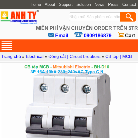
Home
About
Support
Solution
News
Press
Contact
MIỄN PHÍ VẬN CHUYỂN ORDER TRÊN 5TR
Email
0909186879
Cart
Trang chủ
»
Electrical
»
Đóng cắt | Circuit breakers
»
CB tép | MCB