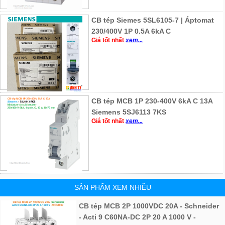
CB tép Siemes 5SL6105-7 | Áptomat
230/400V 1P 0.5A 6kA C
Giá tốt nhất
xem...
CB tép MCB 1P 230-400V 6kA C 13A
Siemens 5SJ6113 7KS
Giá tốt nhất
xem...
SẢN PHẨM XEM NHIỀU
CB tép MCB 2P 1000VDC 20A - Schneider
- Acti 9 C60NA-DC 2P 20 A 1000 V -