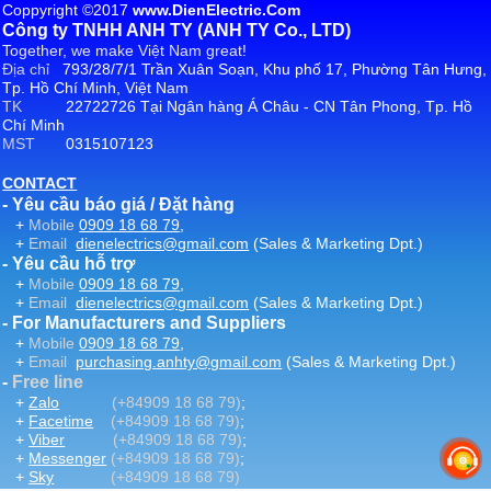
Coppyright ©2017
www.DienElectric.Com
Công ty TNHH ANH TY (ANH TY Co., LTD)
Together, we make Việt Nam great!
Địa chỉ
793/28/7/1 Trần Xuân Soạn, Khu phố 17, Phường Tân Hưng,
Tp. Hồ Chí Minh, Việt Nam
TK
22722726 Tại Ngân hàng Á Châu - CN Tân Phong, Tp. Hồ
Chí Minh
MST
0315107123
CONTACT
- Yêu cầu báo giá / Đặt hàng
+
Mobile
0909 18 68 79
,
+
Email
dienelectrics@gmail.com
(Sales & Marketing Dpt.)
- Yêu cầu hỗ trợ
+
Mobile
0909 18 68 79
,
+
Email
dienelectrics@gmail.com
(Sales & Marketing Dpt.)
- For Manufacturers and Suppliers
+
Mobile
0909 18 68 79
,
+
Email
purchasing.anhty@gmail.com
(Sales & Marketing Dpt.)
-
Free line
+
Zalo
(+84909 18 68 79)
;
+
Facetime
(+84909 18 68 79)
;
+
Viber
(+84909 18 68 79)
;
+
Messenger
(+84909 18 68 79)
;
+
Sky
(+84909 18 68 79)