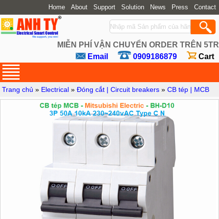
Home
About
Support
Solution
News
Press
Contact
MIỄN PHÍ VẬN CHUYỂN ORDER TRÊN 5TR
Email
0909186879
Cart
Trang chủ
»
Electrical
»
Đóng cắt | Circuit breakers
»
CB tép | MCB