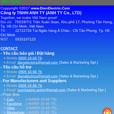
INFO ZONE
Coppyright ©2017
www.DienElectric.Com
Công ty TNHH ANH TY (ANH TY Co., LTD)
Together, we make Việt Nam great!
Địa chỉ
793/28/7/1 Trần Xuân Soạn, Khu phố 17, Phường Tân Hưng,
Tp. Hồ Chí Minh, Việt Nam
TK
22722726 Tại Ngân hàng Á Châu - CN Tân Phong, Tp. Hồ
Chí Minh
MST
0315107123
CONTACT
- Yêu cầu báo giá / Đặt hàng
+
Mobile
0909 18 68 79
,
+
Email
dienelectrics@gmail.com
(Sales & Marketing Dpt.)
- Yêu cầu hỗ trợ
+
Mobile
0909 18 68 79
,
+
Email
dienelectrics@gmail.com
(Sales & Marketing Dpt.)
- For Manufacturers and Suppliers
+
Mobile
0909 18 68 79
,
+
Email
purchasing.anhty@gmail.com
(Sales & Marketing Dpt.)
-
Free line
+
Zalo
(+84909 18 68 79)
;
+
Facetime
(+84909 18 68 79)
;
+
Viber
(+84909 18 68 79)
;
+
Messenger
(+84909 18 68 79)
;