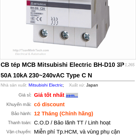
CB tép MCB Mitsubishi Electric BH-D10 3P
1,265
50A 10kA 230~240vAC Type C N
Nhà sản xuất:
Mitsubishi Electric
;
Xuất xứ:
Japan
Giá tốt nhất
Giá sỉ:
xem...
có discount
Khuyến mãi:
12 Tháng (Chính hãng)
Bảo hành:
C.O.D / Bảo lãnh TT / Linh hoạt
Thanh toán:
Miễn phí Tp.HCM, và vùng phụ cận
Vận chuyển: