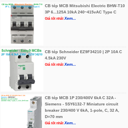
CB tép MCB Mitsubishi Electric BHW-T10
3P 6...125A 10kA 240~415vAC Type C
Xem...
Giá tốt nhất
CB tép Schneider EZ9F34210 | 2P 10A C
4.5kA 230V
Xem...
Giá tốt nhất
CB tép MCB 1P 230/400V 6kA C 32A -
Siemens - 5SY6132-7 Miniature circuit
breaker 230/400 V 6kA, 1-pole, C, 32 A,
D=70 mm
Xem...
Giá tốt nhất