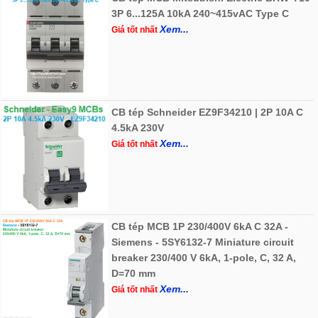
3P 6...125A 10kA 240~415vAC Type C
Xem...
Giá tốt nhất
CB tép Schneider EZ9F34210 | 2P 10A C
4.5kA 230V
Xem...
Giá tốt nhất
CB tép MCB 1P 230/400V 6kA C 32A -
Siemens - 5SY6132-7 Miniature circuit
breaker 230/400 V 6kA, 1-pole, C, 32 A,
D=70 mm
Xem...
Giá tốt nhất