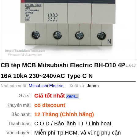
CB tép MCB Mitsubishi Electric BH-D10 4P
1,643
16A 10kA 230~240vAC Type C N
Nhà sản xuất:
Mitsubishi Electric
;
Xuất xứ:
Japan
Giá tốt nhất
Giá sỉ:
xem...
có discount
Khuyến mãi:
12 Tháng (Chính hãng)
Bảo hành:
C.O.D / Bảo lãnh TT / Linh hoạt
Thanh toán:
Miễn phí Tp.HCM, và vùng phụ cận
Vận chuyển: