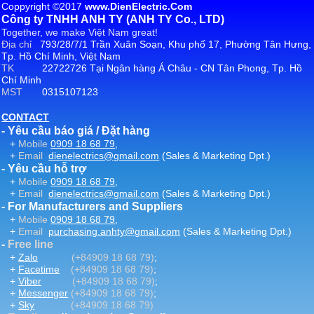
Coppyright ©2017
www.DienElectric.Com
Công ty TNHH ANH TY (ANH TY Co., LTD)
Together, we make Việt Nam great!
Địa chỉ
793/28/7/1 Trần Xuân Soạn, Khu phố 17, Phường Tân Hưng,
Tp. Hồ Chí Minh, Việt Nam
TK
22722726 Tại Ngân hàng Á Châu - CN Tân Phong, Tp. Hồ
Chí Minh
MST
0315107123
CONTACT
- Yêu cầu báo giá / Đặt hàng
+
Mobile
0909 18 68 79
,
+
Email
dienelectrics@gmail.com
(Sales & Marketing Dpt.)
- Yêu cầu hỗ trợ
+
Mobile
0909 18 68 79
,
+
Email
dienelectrics@gmail.com
(Sales & Marketing Dpt.)
- For Manufacturers and Suppliers
+
Mobile
0909 18 68 79
,
+
Email
purchasing.anhty@gmail.com
(Sales & Marketing Dpt.)
-
Free line
+
Zalo
(+84909 18 68 79)
;
+
Facetime
(+84909 18 68 79)
;
+
Viber
(+84909 18 68 79)
;
+
Messenger
(+84909 18 68 79)
;
+
Sky
(+84909 18 68 79)