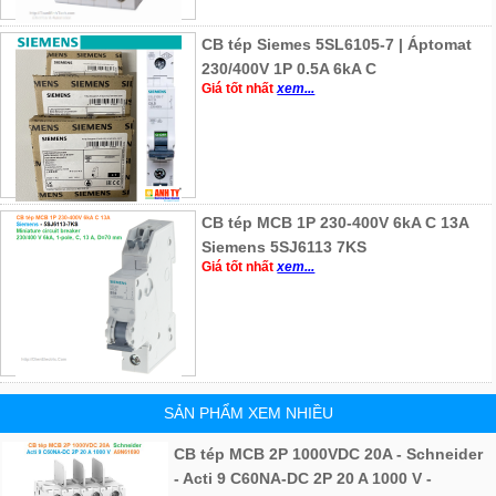
CB tép Siemes 5SL6105-7 | Áptomat
230/400V 1P 0.5A 6kA C
Giá tốt nhất
xem...
CB tép MCB 1P 230-400V 6kA C 13A
Siemens 5SJ6113 7KS
Giá tốt nhất
xem...
SẢN PHẨM XEM NHIỀU
CB tép MCB 2P 1000VDC 20A - Schneider
- Acti 9 C60NA-DC 2P 20 A 1000 V -