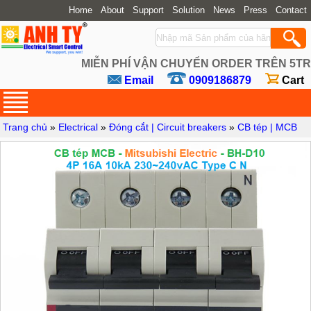
Home
About
Support
Solution
News
Press
Contact
MIỄN PHÍ VẬN CHUYỂN ORDER TRÊN 5TR
Email
0909186879
Cart
Trang chủ
»
Electrical
»
Đóng cắt | Circuit breakers
»
CB tép | MCB