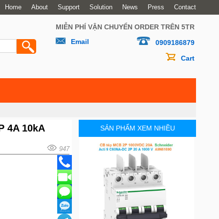
Home
About
Support
Solution
News
Press
Contact
MIỄN PHÍ VẬN CHUYỂN ORDER TRÊN 5TR
Email
0909186879
Cart
P 4A 10kA
SẢN PHẨM XEM NHIỀU
947