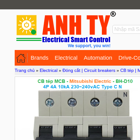
Brands
Electrical
Automation
Drive-Co
Trang chủ
»
Electrical
»
Đóng cắt | Circuit breakers
»
CB tép |