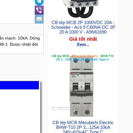
CB tép MCB 2P 1000VDC 20A -
Schneider - Acti 9 C60NA-DC 2P
20 A 1000 V - A9N61690
gắn mạch: 10kA; Dòng
Giá tốt nhất
98-1. Được nhiệt đới
Xem...
CB tép MCB Mitsubishi Electric
BHW-T10 2P 3...125A 10kA
240~415vAC Type C