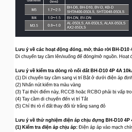
Lưu ý về các hoạt động đóng, mở, tháo rời BH-D10
Di chuyển tay cầm lên/xuống để đóng/mở nguồn. Hoạt độ
Lưu ý về kiểm tra dòng rò nối đất BH-D10 4P 4A 1
(1) Di chuyển tay cầm sang vị trí Bật ở dưới điện áp đị
(2) Nhấn nút kiểm tra màu vàng
(3) Tại thời điểm này, RCCB hoặc RCBO phải bị vấp tro
(4) Tay cầm di chuyển đến vị trí Tắt
(5) Chỉ thị rò rỉ đất thay đổi từ trắng sang đỏ
Lưu ý về thử nghiệm điện áp chịu đựng BH-D10 4P
(1) Kiểm tra điện áp chịu áp:
Điện áp áp vào mạch chính