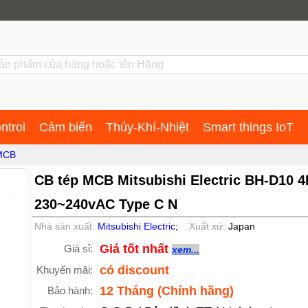
ntrol
Cảm biến
Thủy-Khí-Nhiệt
Smart things IoT
 MCB
CB tép MCB Mitsubishi Electric BH-D10 4
230~240vAC Type C N
Nhà sản xuất:
Mitsubishi Electric
;
Xuất xứ:
Japan
Giá tốt nhất
Giá sỉ:
xem...
có discount
Khuyến mãi:
12 Tháng (Chính hãng)
Bảo hành: