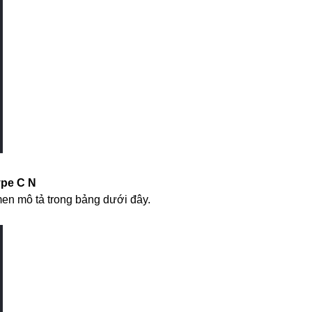
ype C N
men mô tả trong bảng dưới đây.