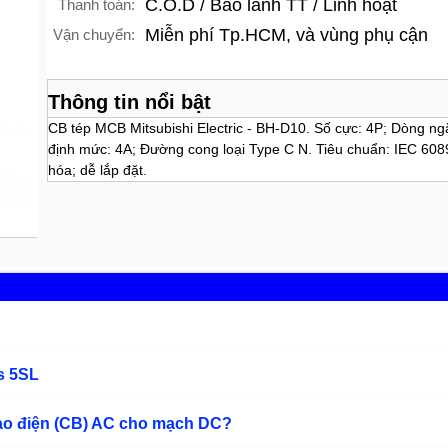
C.O.D / Bảo lãnh TT / Linh hoạt
Thanh toán:
Miễn phí Tp.HCM, và vùng phụ cận
Vận chuyển:
Thông tin nổi bật
CB tép MCB Mitsubishi Electric - BH-D10. Số cực: 4P; Dòng n
định mức: 4A; Đường cong loại Type C N. Tiêu chuẩn: IEC 608
hóa; dễ lắp đặt.
s 5SL
dao điện (CB) AC cho mạch DC?