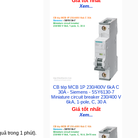
Giá tốt nhất
Xem...
CB tép MCB 1P 230/400V 6kA C
30A - Siemens - 5SY6130-7
Miniature circuit breaker 230/400 V
6kA, 1-pole, C, 30 A
Giá tốt nhất
Xem...
uả trong 1 phút).