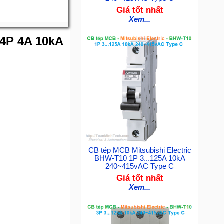
Giá tốt nhất
Xem...
 4P 4A 10kA
CB tép MCB Mitsubishi Electric
BHW-T10 1P 3...125A 10kA
240~415vAC Type C
Giá tốt nhất
Xem...