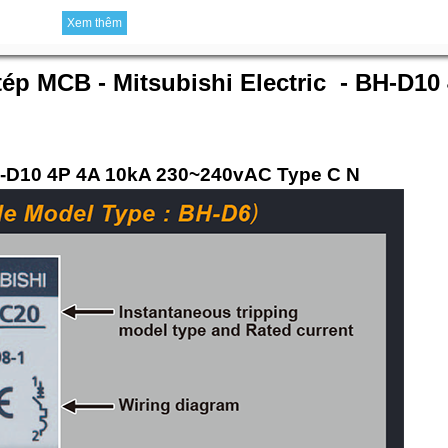
Xem thêm
 tép MCB - Mitsubishi Electric - BH-D10
BH-D10 4P 4A 10kA 230~240vAC Type C N