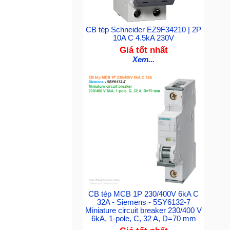
CB tép Schneider EZ9F34210 | 2P
10A C 4.5kA 230V
Giá tốt nhất
Xem...
CB tép MCB 1P 230/400V 6kA C
32A - Siemens - 5SY6132-7
Miniature circuit breaker 230/400 V
6kA, 1-pole, C, 32 A, D=70 mm