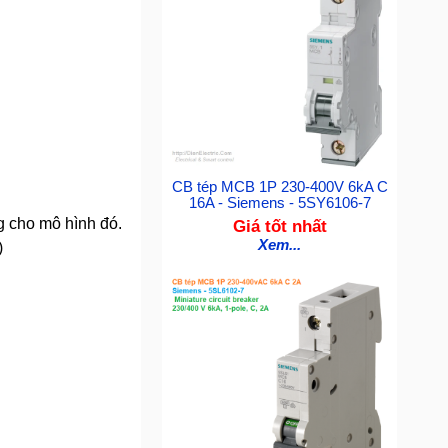
CB tép MCB 1P 230-400V 6kA C
16A - Siemens - 5SY6106-7
g cho mô hình đó.
Giá tốt nhất
Xem...
)