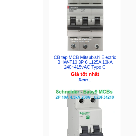
CB tép MCB Mitsubishi Electric
BHW-T10 3P 6...125A 10kA
240~415vAC Type C
Giá tốt nhất
Xem...