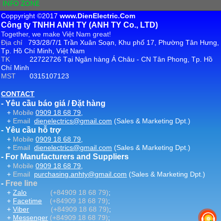
INFO ZONE
Coppyright ©2017
www.DienElectric.Com
Công ty TNHH ANH TY (ANH TY Co., LTD)
Together, we make Việt Nam great!
Địa chỉ
793/28/7/1 Trần Xuân Soạn, Khu phố 17, Phường Tân Hưng,
Tp. Hồ Chí Minh, Việt Nam
TK
22722726 Tại Ngân hàng Á Châu - CN Tân Phong, Tp. Hồ
Chí Minh
MST
0315107123
CONTACT
- Yêu cầu báo giá / Đặt hàng
+
Mobile
0909 18 68 79
,
+
Email
dienelectrics@gmail.com
(Sales & Marketing Dpt.)
- Yêu cầu hỗ trợ
+
Mobile
0909 18 68 79
,
+
Email
dienelectrics@gmail.com
(Sales & Marketing Dpt.)
- For Manufacturers and Suppliers
+
Mobile
0909 18 68 79
,
+
Email
purchasing.anhty@gmail.com
(Sales & Marketing Dpt.)
-
Free line
+
Zalo
(+84909 18 68 79)
;
+
Facetime
(+84909 18 68 79)
;
+
Viber
(+84909 18 68 79)
;
+
Messenger
(+84909 18 68 79)
;