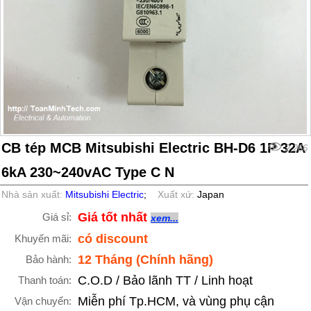
CB tép MCB Mitsubishi Electric BH-D6 1P 32A
2,266
6kA 230~240vAC Type C N
Nhà sản xuất:
Mitsubishi Electric
;
Xuất xứ:
Japan
Giá tốt nhất
Giá sỉ:
xem...
có discount
Khuyến mãi:
12 Tháng (Chính hãng)
Bảo hành:
C.O.D / Bảo lãnh TT / Linh hoạt
Thanh toán:
Miễn phí Tp.HCM, và vùng phụ cận
Vận chuyển: