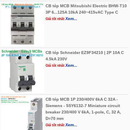
CB tép MCB Mitsubishi Electric BHW-T10
3P 6...125A 10kA 240~415vAC Type C
Xem...
Giá tốt nhất
CB tép Schneider EZ9F34210 | 2P 10A C
4.5kA 230V
Xem...
Giá tốt nhất
CB tép MCB 1P 230/400V 6kA C 32A -
Siemens - 5SY6132-7 Miniature circuit
breaker 230/400 V 6kA, 1-pole, C, 32 A,
D=70 mm
Xem...
Giá tốt nhất