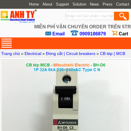
Home
About
Support
Solution
News
Press
Contact
MIỄN PHÍ VẬN CHUYỂN ORDER TRÊN 5TR
Email
0909186879
Cart
Trang chủ
»
Electrical
»
Đóng cắt | Circuit breakers
»
CB tép | MCB