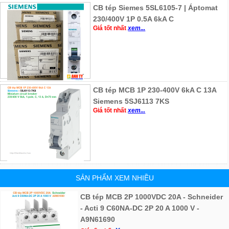
CB tép Siemes 5SL6105-7 | Áptomat
230/400V 1P 0.5A 6kA C
Giá tốt nhất
xem...
CB tép MCB 1P 230-400V 6kA C 13A
Siemens 5SJ6113 7KS
Giá tốt nhất
xem...
SẢN PHẨM XEM NHIỀU
CB tép MCB 2P 1000VDC 20A - Schneider
- Acti 9 C60NA-DC 2P 20 A 1000 V -
A9N61690