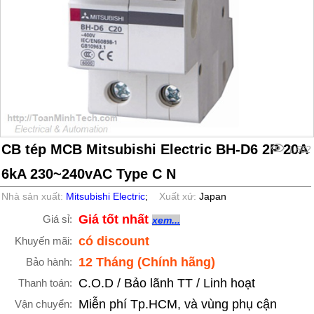
CB tép MCB Mitsubishi Electric BH-D6 2P 20A
1,682
6kA 230~240vAC Type C N
Nhà sản xuất:
Mitsubishi Electric
;
Xuất xứ:
Japan
Giá tốt nhất
Giá sỉ:
xem...
có discount
Khuyến mãi:
12 Tháng (Chính hãng)
Bảo hành:
C.O.D / Bảo lãnh TT / Linh hoạt
Thanh toán:
Miễn phí Tp.HCM, và vùng phụ cận
Vận chuyển: