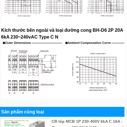
Kích thước bên ngoài và loại đường cong BH-D6 2P 20A
6kA 230~240vAC Type C N
Sản phẩm cùng loại
CB tép MCB 1P 230-400V 6kA C 16A -