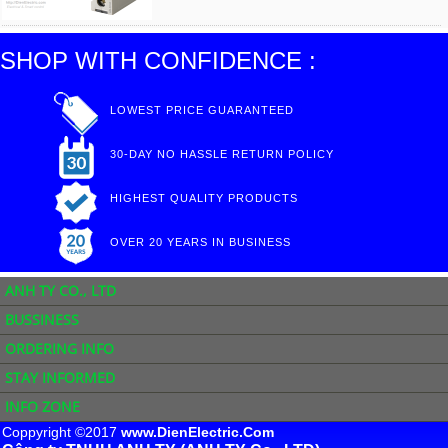
SHOP WITH CONFIDENCE :
LOWEST PRICE GUARANTEED
30-DAY NO HASSLE RETURN POLICY
HIGHEST QUALITY PRODUCTS
OVER 20 YEARS IN BUSINESS
ANH TY CO., LTD
BUSSINESS
ORDERING INFO
STAY INFORMED
INFO ZONE
Coppyright ©2017
www.DienElectric.Com