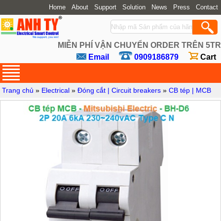
Home
About
Support
Solution
News
Press
Contact
MIỄN PHÍ VẬN CHUYỂN ORDER TRÊN 5TR
Email
0909186879
Cart
Trang chủ
»
Electrical
»
Đóng cắt | Circuit breakers
»
CB tép | MCB