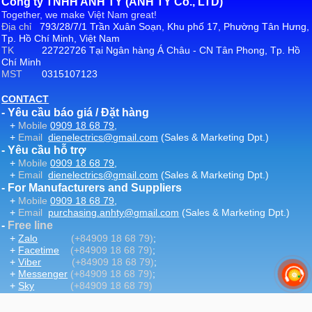
Công ty TNHH ANH TY (ANH TY Co., LTD)
Together, we make Việt Nam great!
Địa chỉ
793/28/7/1 Trần Xuân Soạn, Khu phố 17, Phường Tân Hưng,
Tp. Hồ Chí Minh, Việt Nam
TK
22722726 Tại Ngân hàng Á Châu - CN Tân Phong, Tp. Hồ
Chí Minh
MST
0315107123
CONTACT
- Yêu cầu báo giá / Đặt hàng
+
Mobile
0909 18 68 79
,
+
Email
dienelectrics@gmail.com
(Sales & Marketing Dpt.)
- Yêu cầu hỗ trợ
+
Mobile
0909 18 68 79
,
+
Email
dienelectrics@gmail.com
(Sales & Marketing Dpt.)
- For Manufacturers and Suppliers
+
Mobile
0909 18 68 79
,
+
Email
purchasing.anhty@gmail.com
(Sales & Marketing Dpt.)
-
Free line
+
Zalo
(+84909 18 68 79)
;
+
Facetime
(+84909 18 68 79)
;
+
Viber
(+84909 18 68 79)
;
+
Messenger
(+84909 18 68 79)
;
+
Sky
(+84909 18 68 79)
-
Email
:
dienelectrics@gmail.com