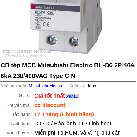
CB tép MCB Mitsubishi Electric BH-D6 2P 40A
952
6kA 230/400VAC Type C N
Nhà sản xuất:
Mitsubishi Electric
;
Xuất xứ:
Japan
Giá tốt nhất
Giá sỉ:
xem...
có discount
Khuyến mãi:
12 Tháng (Chính hãng)
Bảo hành:
C.O.D / Bảo lãnh TT / Linh hoạt
Thanh toán:
Miễn phí Tp.HCM, và vùng phụ cận
Vận chuyển: