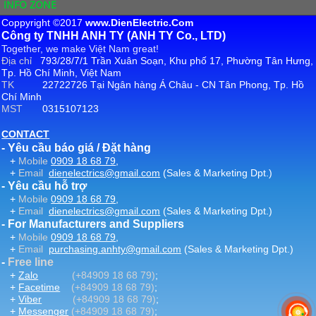
INFO ZONE
Coppyright ©2017
www.DienElectric.Com
Công ty TNHH ANH TY (ANH TY Co., LTD)
Together, we make Việt Nam great!
Địa chỉ
793/28/7/1 Trần Xuân Soạn, Khu phố 17, Phường Tân Hưng,
Tp. Hồ Chí Minh, Việt Nam
TK
22722726 Tại Ngân hàng Á Châu - CN Tân Phong, Tp. Hồ
Chí Minh
MST
0315107123
CONTACT
- Yêu cầu báo giá / Đặt hàng
+
Mobile
0909 18 68 79
,
+
Email
dienelectrics@gmail.com
(Sales & Marketing Dpt.)
- Yêu cầu hỗ trợ
+
Mobile
0909 18 68 79
,
+
Email
dienelectrics@gmail.com
(Sales & Marketing Dpt.)
- For Manufacturers and Suppliers
+
Mobile
0909 18 68 79
,
+
Email
purchasing.anhty@gmail.com
(Sales & Marketing Dpt.)
-
Free line
+
Zalo
(+84909 18 68 79)
;
+
Facetime
(+84909 18 68 79)
;
+
Viber
(+84909 18 68 79)
;
+
Messenger
(+84909 18 68 79)
;