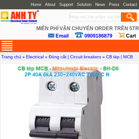
Home
About
Support
Solution
News
Press
Contact
MIỄN PHÍ VẬN CHUYỂN ORDER TRÊN 5TR
Email
0909186879
Cart
Trang chủ
»
Electrical
»
Đóng cắt | Circuit breakers
»
CB tép | MCB