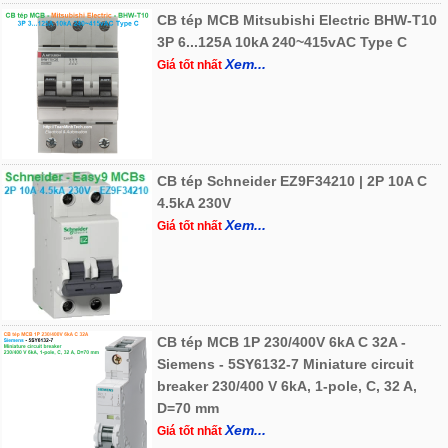
CB tép MCB Mitsubishi Electric BHW-T10
3P 6...125A 10kA 240~415vAC Type C
Xem...
Giá tốt nhất
CB tép Schneider EZ9F34210 | 2P 10A C
4.5kA 230V
Xem...
Giá tốt nhất
CB tép MCB 1P 230/400V 6kA C 32A -
Siemens - 5SY6132-7 Miniature circuit
breaker 230/400 V 6kA, 1-pole, C, 32 A,
D=70 mm
Xem...
Giá tốt nhất