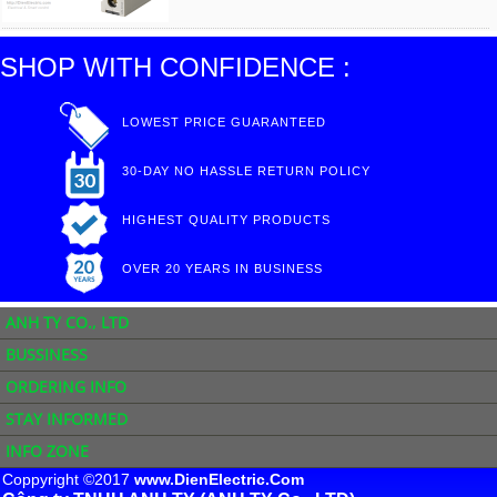
SHOP WITH CONFIDENCE :
LOWEST PRICE GUARANTEED
30-DAY NO HASSLE RETURN POLICY
HIGHEST QUALITY PRODUCTS
OVER 20 YEARS IN BUSINESS
ANH TY CO., LTD
BUSSINESS
ORDERING INFO
STAY INFORMED
INFO ZONE
Coppyright ©2017
www.DienElectric.Com