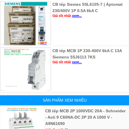
CB tép Siemes 5SL6105-7 | Áptomat
230/400V 1P 0.5A 6kA C
Giá tốt nhất
xem...
CB tép MCB 1P 230-400V 6kA C 13A
Siemens 5SJ6113 7KS
Giá tốt nhất
xem...
SẢN PHẨM XEM NHIỀU
CB tép MCB 2P 1000VDC 20A - Schneider
- Acti 9 C60NA-DC 2P 20 A 1000 V -
A9N61690