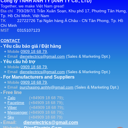
Công ty TNHH ANH TY (ANH TY Co., LTD)
Together, we make Việt Nam great!
Địa chỉ
793/28/7/1 Trần Xuân Soạn, Khu phố 17, Phường Tân Hưng,
Tp. Hồ Chí Minh, Việt Nam
TK
22722726 Tại Ngân hàng Á Châu - CN Tân Phong, Tp. Hồ
Chí Minh
MST
0315107123
CONTACT
- Yêu cầu báo giá / Đặt hàng
+
Mobile
0909 18 68 79
,
+
Email
dienelectrics@gmail.com
(Sales & Marketing Dpt.)
- Yêu cầu hỗ trợ
+
Mobile
0909 18 68 79
,
+
Email
dienelectrics@gmail.com
(Sales & Marketing Dpt.)
- For Manufacturers and Suppliers
+
Mobile
0909 18 68 79
,
+
Email
purchasing.anhty@gmail.com
(Sales & Marketing Dpt.)
-
Free line
+
Zalo
(+84909 18 68 79)
;
+
Facetime
(+84909 18 68 79)
;
+
Viber
(+84909 18 68 79)
;
+
Messenger
(+84909 18 68 79)
;
+
Sky
(+84909 18 68 79)
-
Email
:
dienelectrics@gmail.com