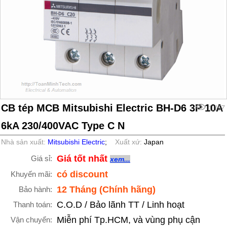
CB tép MCB Mitsubishi Electric BH-D6 3P 10A
1,157
6kA 230/400VAC Type C N
Nhà sản xuất:
Mitsubishi Electric
;
Xuất xứ:
Japan
Giá tốt nhất
Giá sỉ:
xem...
có discount
Khuyến mãi:
12 Tháng (Chính hãng)
Bảo hành:
C.O.D / Bảo lãnh TT / Linh hoạt
Thanh toán:
Miễn phí Tp.HCM, và vùng phụ cận
Vận chuyển: