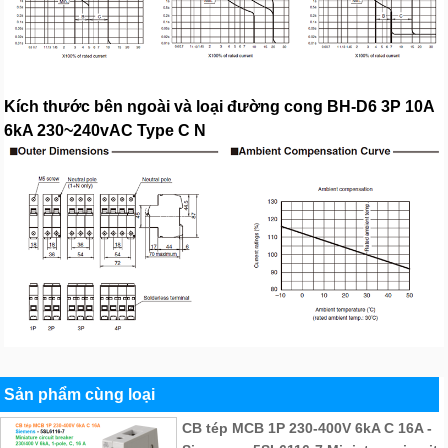
Kích thước bên ngoài và loại đường cong BH-D6 3P 10A
6kA 230~240vAC Type C N
Sản phẩm cùng loại
CB tép MCB 1P 230-400V 6kA C 16A -