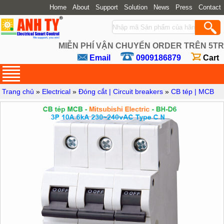
Home
About
Support
Solution
News
Press
Contact
MIỄN PHÍ VẬN CHUYỂN ORDER TRÊN 5TR
Email
0909186879
Cart
Trang chủ
»
Electrical
»
Đóng cắt | Circuit breakers
»
CB tép | MCB