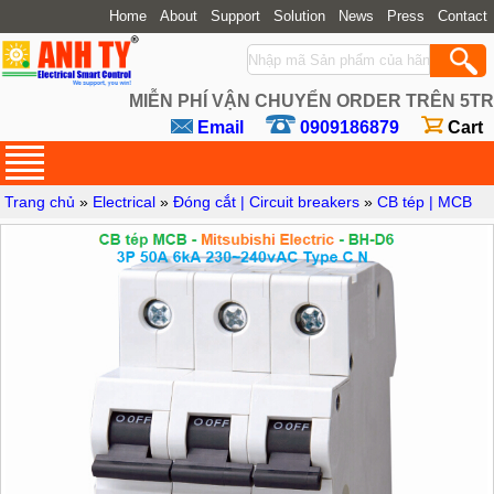
Home
About
Support
Solution
News
Press
Contact
MIỄN PHÍ VẬN CHUYỂN ORDER TRÊN 5TR
Email
0909186879
Cart
Trang chủ
»
Electrical
»
Đóng cắt | Circuit breakers
»
CB tép | MCB