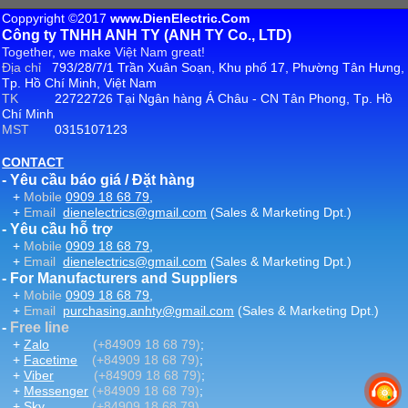
Coppyright ©2017
www.DienElectric.Com
Công ty TNHH ANH TY (ANH TY Co., LTD)
Together, we make Việt Nam great!
Địa chỉ
793/28/7/1 Trần Xuân Soạn, Khu phố 17, Phường Tân Hưng,
Tp. Hồ Chí Minh, Việt Nam
TK
22722726 Tại Ngân hàng Á Châu - CN Tân Phong, Tp. Hồ
Chí Minh
MST
0315107123
CONTACT
- Yêu cầu báo giá / Đặt hàng
+
Mobile
0909 18 68 79
,
+
Email
dienelectrics@gmail.com
(Sales & Marketing Dpt.)
- Yêu cầu hỗ trợ
+
Mobile
0909 18 68 79
,
+
Email
dienelectrics@gmail.com
(Sales & Marketing Dpt.)
- For Manufacturers and Suppliers
+
Mobile
0909 18 68 79
,
+
Email
purchasing.anhty@gmail.com
(Sales & Marketing Dpt.)
-
Free line
+
Zalo
(+84909 18 68 79)
;
+
Facetime
(+84909 18 68 79)
;
+
Viber
(+84909 18 68 79)
;
+
Messenger
(+84909 18 68 79)
;
+
Sky
(+84909 18 68 79)