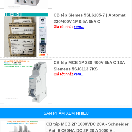
CB tép Siemes 5SL6105-7 | Áptomat
230/400V 1P 0.5A 6kA C
Giá tốt nhất
xem...
CB tép MCB 1P 230-400V 6kA C 13A
Siemens 5SJ6113 7KS
Giá tốt nhất
xem...
SẢN PHẨM XEM NHIỀU
CB tép MCB 2P 1000VDC 20A - Schneider
- Acti 9 C60NA-DC 2P 20 A 1000 V -