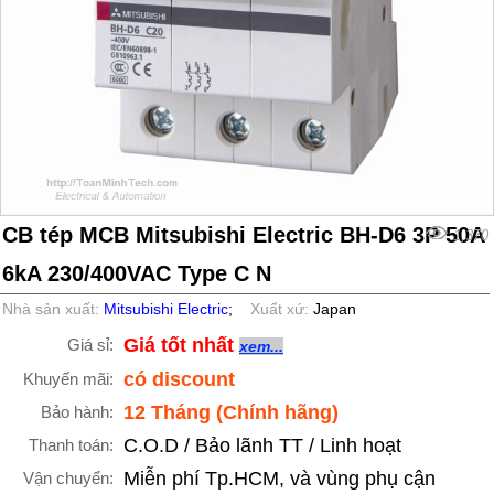
CB tép MCB Mitsubishi Electric BH-D6 3P 50A
1,370
6kA 230/400VAC Type C N
Nhà sản xuất:
Mitsubishi Electric
;
Xuất xứ:
Japan
Giá tốt nhất
Giá sỉ:
xem...
có discount
Khuyến mãi:
12 Tháng (Chính hãng)
Bảo hành:
C.O.D / Bảo lãnh TT / Linh hoạt
Thanh toán:
Miễn phí Tp.HCM, và vùng phụ cận
Vận chuyển: