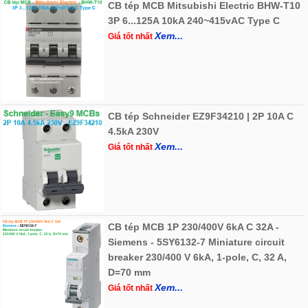
CB tép MCB Mitsubishi Electric BHW-T10
3P 6...125A 10kA 240~415vAC Type C
Xem...
Giá tốt nhất
CB tép Schneider EZ9F34210 | 2P 10A C
4.5kA 230V
Xem...
Giá tốt nhất
CB tép MCB 1P 230/400V 6kA C 32A -
Siemens - 5SY6132-7 Miniature circuit
breaker 230/400 V 6kA, 1-pole, C, 32 A,
D=70 mm
Xem...
Giá tốt nhất