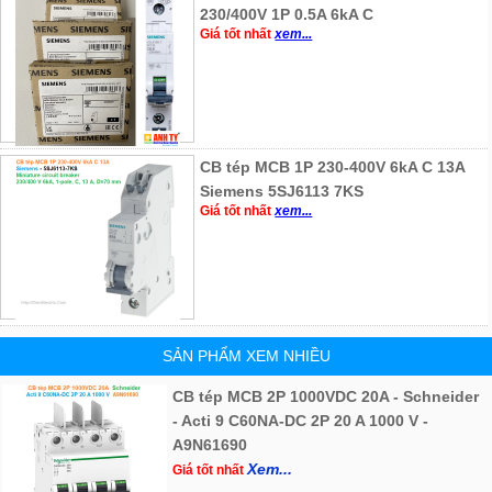
230/400V 1P 0.5A 6kA C
Giá tốt nhất
xem...
CB tép MCB 1P 230-400V 6kA C 13A
Siemens 5SJ6113 7KS
Giá tốt nhất
xem...
SẢN PHẨM XEM NHIỀU
CB tép MCB 2P 1000VDC 20A - Schneider
- Acti 9 C60NA-DC 2P 20 A 1000 V -
A9N61690
Xem...
Giá tốt nhất