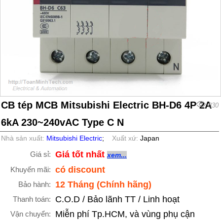
CB tép MCB Mitsubishi Electric BH-D6 4P 2A
830
6kA 230~240vAC Type C N
Nhà sản xuất:
Mitsubishi Electric
;
Xuất xứ:
Japan
Giá tốt nhất
Giá sỉ:
xem...
có discount
Khuyến mãi:
12 Tháng (Chính hãng)
Bảo hành:
C.O.D / Bảo lãnh TT / Linh hoạt
Thanh toán:
Miễn phí Tp.HCM, và vùng phụ cận
Vận chuyển: