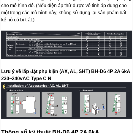
cho mô hình đó. (Nếu điện áp thử được vô tình áp dụng cho
một trong các mô hình này, không sử dụng lại sản phẩm bất
kể nó có bị trật.)
Lưu ý về lắp đặt phụ kiện (AX, AL, SHT) BH-D6 4P 2A 6kA
230~240vAC Type C N
Thông số kỹ thuật BH-D6 4P 2A 6kA