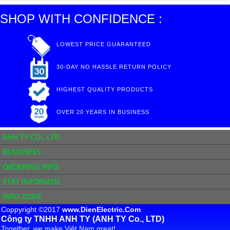
SHOP WITH CONFIDENCE :
LOWEST PRICE GUARANTEED
30-DAY NO HASSLE RETURN POLICY
HIGHEST QUALITY PRODUCTS
OVER 20 YEARS IN BUSINESS
ANH TY CO., LTD
BUSSINESS
ORDERING INFO
STAY INFORMED
INFO ZONE
Coppyright ©2017
www.DienElectric.Com
Công ty TNHH ANH TY (ANH TY Co., LTD)
Together, we make Việt Nam great!