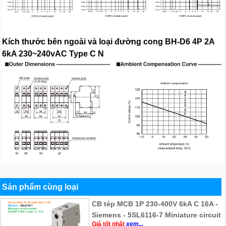
Kích thước bên ngoài và loại đường cong BH-D6 4P 2A
6kA 230~240vAC Type C N
Sản phẩm cùng loại
CB tép MCB 1P 230-400V 6kA C 16A -
Siemens - 5SL6116-7 Miniature circuit
Giá tốt nhất
xem...