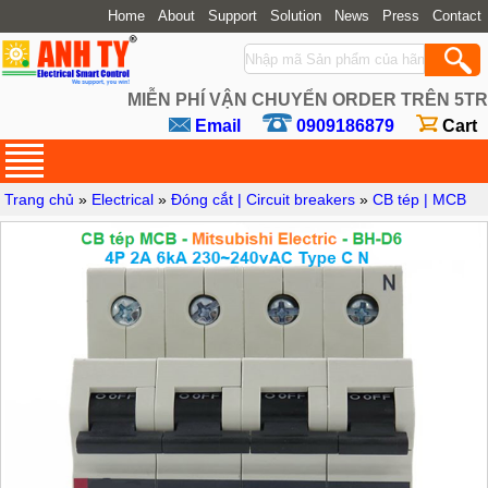
Home
About
Support
Solution
News
Press
Contact
MIỄN PHÍ VẬN CHUYỂN ORDER TRÊN 5TR
Email
0909186879
Cart
Trang chủ
»
Electrical
»
Đóng cắt | Circuit breakers
»
CB tép | MCB