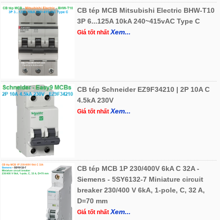
CB tép MCB Mitsubishi Electric BHW-T10
3P 6...125A 10kA 240~415vAC Type C
Xem...
Giá tốt nhất
CB tép Schneider EZ9F34210 | 2P 10A C
4.5kA 230V
Xem...
Giá tốt nhất
CB tép MCB 1P 230/400V 6kA C 32A -
Siemens - 5SY6132-7 Miniature circuit
breaker 230/400 V 6kA, 1-pole, C, 32 A,
D=70 mm
Xem...
Giá tốt nhất