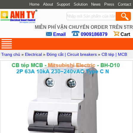
Home
About
Support
Solution
News
Press
Contact
MIỄN PHÍ VẬN CHUYỂN ORDER TRÊN 5TR
Email
0909186879
Cart
Trang chủ
»
Electrical
»
Đóng cắt | Circuit breakers
»
CB tép | MCB