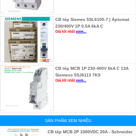
CB tép Siemes 5SL6105-7 | Áptomat
230/400V 1P 0.5A 6kA C
Giá tốt nhất
xem...
CB tép MCB 1P 230-400V 6kA C 13A
Siemens 5SJ6113 7KS
Giá tốt nhất
xem...
SẢN PHẨM XEM NHIỀU
CB tép MCB 2P 1000VDC 20A - Schneider