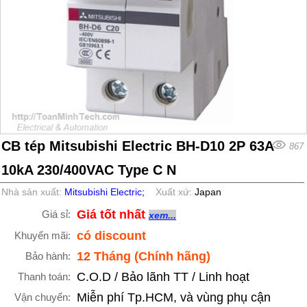
CB tép Mitsubishi Electric BH-D10 2P 63A
867
10kA 230/400VAC Type C N
Nhà sản xuất:
Mitsubishi Electric
;
Xuất xứ:
Japan
Giá tốt nhất
Giá sỉ:
xem...
có discount
Khuyến mãi:
12 Tháng (Chính hãng)
Bảo hành:
C.O.D / Bảo lãnh TT / Linh hoạt
Thanh toán:
Miễn phí Tp.HCM, và vùng phụ cận
Vận chuyển: