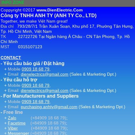
INFO ZONE
Coppyright ©2017
www.DienElectric.Com
Công ty TNHH ANH TY (ANH TY Co., LTD)
Together, we make Việt Nam great!
Địa chỉ
793/28/7/1 Trần Xuân Soạn, Khu phố 17, Phường Tân Hưng,
Tp. Hồ Chí Minh, Việt Nam
TK
22722726 Tại Ngân hàng Á Châu - CN Tân Phong, Tp. Hồ
Chí Minh
MST
0315107123
CONTACT
- Yêu cầu báo giá / Đặt hàng
+
Mobile
0909 18 68 79
,
+
Email
dienelectrics@gmail.com
(Sales & Marketing Dpt.)
- Yêu cầu hỗ trợ
+
Mobile
0909 18 68 79
,
+
Email
dienelectrics@gmail.com
(Sales & Marketing Dpt.)
- For Manufacturers and Suppliers
+
Mobile
0909 18 68 79
,
+
Email
purchasing.anhty@gmail.com
(Sales & Marketing Dpt.)
-
Free line
+
Zalo
(+84909 18 68 79)
;
+
Facetime
(+84909 18 68 79)
;
+
Viber
(+84909 18 68 79)
;
+
Messenger
(+84909 18 68 79)
;