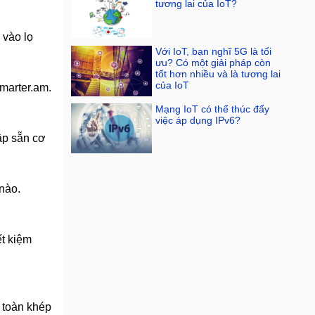
tương lai của IoT?
 vào lọ
Với IoT, bạn nghĩ 5G là tối
ưu? Có một giải pháp còn
tốt hơn nhiều và là tương lai
của IoT
marter.am.
Mạng IoT có thể thúc đẩy
việc áp dụng IPv6?
ập sẵn cơ
 nào.
ết kiệm
n toàn khép