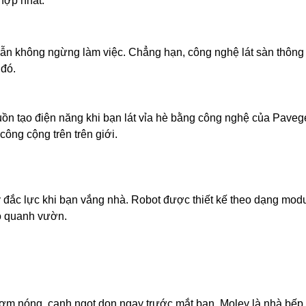
hợp nhất.
ẫn không ngừng làm việc. Chẳng hạn, công nghệ lát sàn thông
 đó.
ồn tạo điện năng khi bạn lát vỉa hè bằng công nghệ của Paveg
công cộng trên trên giới.
lý đắc lực khi bạn vắng nhà. Robot được thiết kế theo dạng mod
 cỏ quanh vườn.
cơm nóng, canh ngọt dọn ngay trước mắt bạn. Moley là nhà bếp