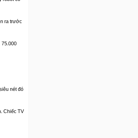
n ra trước
g 75.000
siêu nét đó
n. Chiếc TV