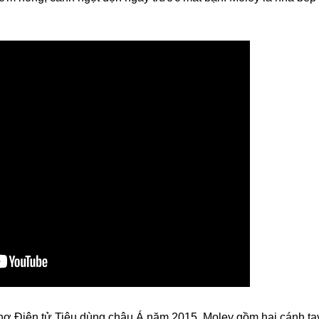
 chợ Điện tử Tiêu dùng châu Á năm 2015, Moley gồm hai cánh ta