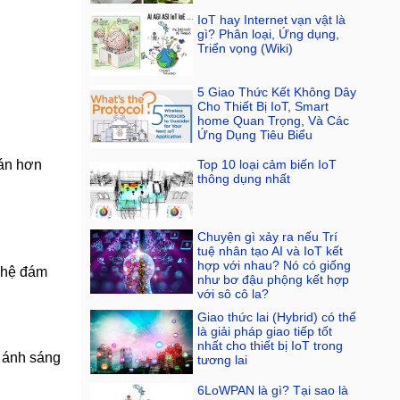
IoT hay Internet vạn vật là
gì? Phân loại, Ứng dụng,
Triển vọng (Wiki)
5 Giao Thức Kết Không Dây
Cho Thiết Bị IoT, Smart
home Quan Trọng, Và Các
Ứng Dụng Tiêu Biểu
hán hơn
Top 10 loại cảm biến IoT
thông dụng nhất
Chuyện gì xảy ra nếu Trí
tuệ nhân tạo AI và IoT kết
hợp với nhau? Nó có giống
ghệ đám
như bơ đậu phộng kết hợp
với sô cô la?
Giao thức lai (Hybrid) có thể
là giải pháp giao tiếp tốt
nhất cho thiết bị IoT trong
m ánh sáng
tương lai
6LoWPAN là gì? Tại sao là