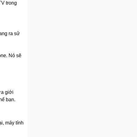
TV trong
ang ra sử
one. Nó sẽ
a giới
hể bạn.
i, máy tính