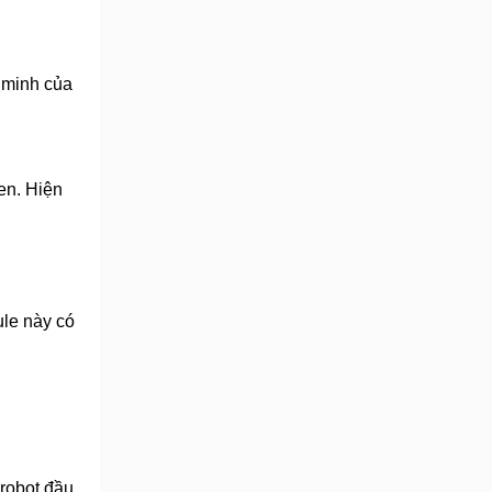
 minh của
en. Hiện
ule này có
 robot đầu