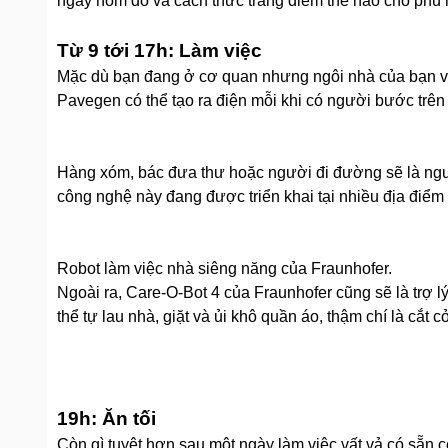
ngày hôm đó và cách thức trang điểm thế nào cho phù 
Từ 9 tới 17h: Làm việc
Mặc dù bạn đang ở cơ quan nhưng ngôi nhà của bạn v
Pavegen có thể tạo ra điện mỗi khi có người bước trên
Hàng xóm, bác đưa thư hoặc người đi đường sẽ là ngu
công nghệ này đang được triển khai tại nhiều địa điểm 
Robot làm việc nhà siêng năng của Fraunhofer.
Ngoài ra, Care-O-Bot 4 của Fraunhofer cũng sẽ là trợ 
thể tự lau nhà, giặt và ủi khô quần áo, thậm chí là cắt
19h: Ăn tối
Còn gì tuyệt hơn sau một ngày làm việc vất vả có sẵn 