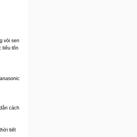
g vòi sen
 tiêu tốn
Panasonic
 dẫn cách
hời tiết