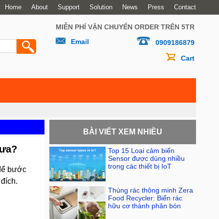
Home
About
Support
Solution
News
Press
Contact
MIỄN PHÍ VẬN CHUYỂN ORDER TRÊN 5TR
Email
0909186879
Cart
BÀI VIẾT XEM NHIỀU
hưa?
Top 15 Loại cảm biến
Sensor được dùng nhiều
trong các thiết bị IoT
 để bước
đích.
Thùng rác thông minh Zera
Food Recycler: Biến rác
hữu cơ thành phân bón