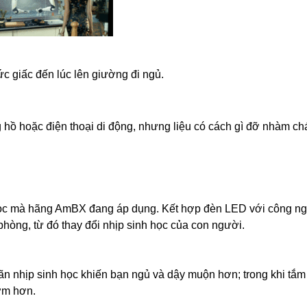
c giấc đến lúc lên giường đi ngủ.
hồ hoặc điện thoại di động, nhưng liệu có cách gì đỡ nhàm c
h học mà hãng AmBX đang áp dụng. Kết hợp đèn LED với công n
hòng, từ đó thay đổi nhịp sinh học của con người.
oãn nhịp sinh học khiến bạn ngủ và dậy muộn hơn; trong khi tắ
ớm hơn.