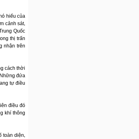
khó hiểu của
ềm cảnh sát,
 Trung Quốc
ng thị trấn
g nhận trên
ng cách thời
. Những đứa
đang tự điều
hiên điều đó
g khí thông
ố toàn diện,