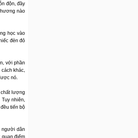
hỗn độn, đầy
a phương nào
ung học vào
hiếc đèn đỏ
ẩn, với phần
 cách khác,
được nó.
 chất lượng
 Tuy nhiên,
 đều tiến bộ
à người dân
Từ quan điểm