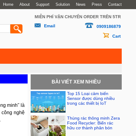
Home
About
Support
Solution
News
Press
Contact
MIỄN PHÍ VẬN CHUYỂN ORDER TRÊN 5TR
Email
0909186879
Cart
BÀI VIẾT XEM NHIỀU
Top 15 Loại cảm biến
Sensor được dùng nhiều
trong các thiết bị IoT
ông minh" là
p công nghệ
Thùng rác thông minh Zera
.
Food Recycler: Biến rác
hữu cơ thành phân bón