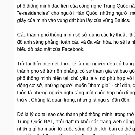
phố thông minh đầu tiên của công nghệ Trung Quốc nằm 
"e-residencies" cho người Hàn Quốc, những người mu
giày của mình vào vùng đất bùn lầy của vùng Baltics.
Các thành phố thông minh sẽ sử dụng các kỹ thuật "thô
độ ánh sáng phẳng, toàn cầu và đa văn hóa, họ sẽ là n
biểu đồ bảo mật của Facebook.
Trở lại thời internet, thực tế là mọi người đều có bă
thành phố sẽ trở nên phẳng, có sự tham gia và bao gồ
phố thông minh hiện tại, chủ yếu là vì nó phù hợp vớ
động cơ sở, những người muốn "tham gia" - chỉ dẫn, cl
luôn là những người nghĩ rằng một cuộc họp hội đồng 
thú vị. Chúng là quan trọng, nhưng là ngu si đần độn.
Đó là lý do tại sao các thành phố thông minh, trong th
Trung Quốc-BAT, "trôi dạt" ra khỏi các trang web công 
những gì họ muốn từ cuộc sống đô thị, khi bạn có thể