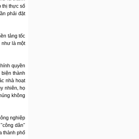
 thị thực số
ần phải đặt
nền tảng tốc
, như là một
 chính quyền
 biện thành
ác nhà hoạt
uy nhiên, họ
Chúng không
 công nghiệp
u "công dân"
a thành phố