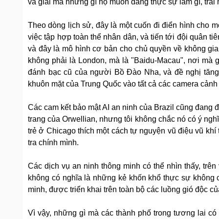
và giải mã những gì họ muốn đang thực sự làm gì, trá
Theo dòng lịch sử, đây là một cuốn đi điển hình cho m
việc tập hợp toàn thể nhân dân, và tiến tới đội quân 
và đây là mô hình cơ bản cho chủ quyền về không gi
không phải là London, mà là "Baidu-Macau", nơi mà gi
đánh bạc cũ của người Bồ Đào Nha, và đề nghị tăng
khuôn mặt của Trung Quốc vào tất cả các camera cảnh sá
Các cam kết bảo mật AI an ninh của Brazil cũng đang đ
trang của Orwellian, nhưng tôi không chắc nó có ý ng
trẻ ở Chicago thích một cách tự nguyện vũ điệu vũ khí
tra chính mình.
Các dịch vụ an ninh thông minh có thể nhìn thấy, trên
không có nghĩa là những kẻ khốn khổ thực sự không c
minh, được triển khai trên toàn bộ các luồng gió độc củ
Vì vậy, những gì mà các thành phố trong tương lai có đ