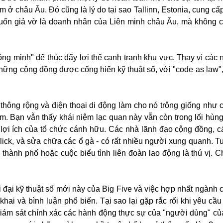
ở châu Âu. Đó cũng là lý do tại sao Tallinn, Estonia, cung cấp
ốn giả vờ là doanh nhân của Liên minh châu Âu, mà không c
ng minh" để thúc đẩy lợi thế cạnh tranh khu vực. Thay vì các 
hững cộng đồng được cống hiến kỹ thuật số, với "code as law"
ng thông rộng và điện thoại di động làm cho nó trông giống như
m. Bạn vẫn thấy khái niệm lạc quan này vẫn còn trong lối hùng
i lợi ích của tổ chức cánh hữu. Các nhà lãnh đạo cộng đồng, c
ick, và sửa chữa các ổ gà - có rất nhiều người xung quanh. T
thành phố hoặc cuộc biểu tình liên đoàn lao động là thú vị. 
ời đại kỹ thuật số mới này của Big Five và việc hợp nhất ngành
khai và bình luận phổ biến. Tại sao lại gặp rắc rối khi yêu cầ
 giám sát chính xác các hành động thực sự của "người dùng" củ