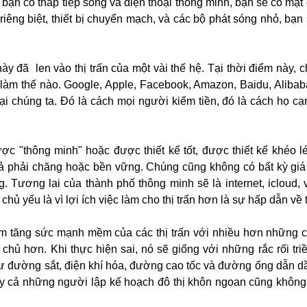
i bạn có tháp tiếp sóng và điện thoại thông minh, bạn sẽ có mặt
riêng biệt, thiết bị chuyển mạch, và các bộ phát sóng nhỏ, bạ
ày đã len vào thị trấn của một vài thế hệ. Tại thời điểm này, 
 làm thế nào. Google, Apple, Facebook, Amazon, Baidu, Alibaba
 chúng ta. Đó là cách mọi người kiếm tiền, đó là cách họ cạn
ợc "thông minh" hoặc được thiết kế tốt, được thiết kế khéo lé
cả phải chăng hoặc bền vững. Chúng cũng không có bất kỳ giá 
 Tương lai của thành phố thông minh sẽ là internet, icloud, 
chủ yếu là vì lợi ích việc làm cho thị trấn hơn là sự hấp dẫn về t
àm tăng sức mạnh mềm của các thị trấn với nhiều hơn những 
 chủ hơn. Khi thực hiện sai, nó sẽ giống với những rắc rối tr
hư đường sắt, điện khí hóa, đường cao tốc và đường ống dẫn d
y cả những người lập kế hoạch đô thị khôn ngoan cũng không