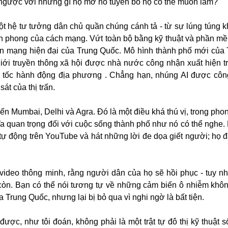
i ngược với những gì họ mơ hồ tuyên bố họ có thể muốn làm?
ột hệ tư tưởng dân chủ quần chúng cánh tả - từ sự lúng túng 
tiên phong của cách mạng. Vứt toàn bộ bằng kỹ thuật và phần m
an mạng hiện đại của Trung Quốc. Mô hình thành phố mới của
ới truyền thông xã hội được nhà nước công nhận xuất hiện tro
 tốc hành động địa phương . Chẳng hạn, nhúng AI được côn
t của thị trấn.
ến Mumbai, Delhi và Agra. Đó là một điều khá thú vị, trong pho
hĩa quan trọng đối với cuộc sống thành phố như nó có thể nghe
 tự động trên YouTube và hát những lời đe dọa giết người; họ 
 video thông minh, rằng người dân của họ sẽ hồi phục - tuy n
òn. Bạn có thể nói tương tự về những cảm biến ô nhiễm khôn
a Trung Quốc, nhưng lại bị bỏ qua vì nghi ngờ là bất tiện.
ược, như tôi đoán, không phải là một trật tự đô thị kỹ thuật s