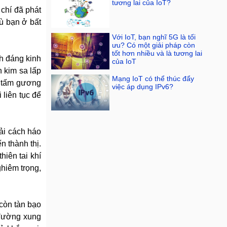
tương lai của IoT?
 chí đã phát
ù bạn ở bất
Với IoT, bạn nghĩ 5G là tối
ưu? Có một giải pháp còn
tốt hơn nhiều và là tương lai
h đáng kinh
của IoT
 kim sa lấp
Mạng IoT có thể thúc đẩy
ột tấm gương
việc áp dụng IPv6?
 liên tục để
ải cách háo
n thành thị.
hiên tai khí
ghiêm trọng,
còn tàn bạo
 đường xung