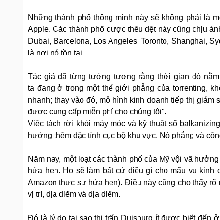
Những thành phố thông minh này sẽ không phải là m
Apple. Các thành phố được thêu dệt này cũng chịu ản
Dubai, Barcelona, ​​Los Angeles, Toronto, Shanghai, 
là nơi nó tồn tại.
Tác giả đã từng tưởng tượng rằng thời gian đó nằm
ta đang ở trong một thế giới phẳng của torrenting, k
nhanh; thay vào đó, mô hình kinh doanh tiếp thị giám 
được cung cấp miễn phí cho chúng tôi".
Việc tách rời khỏi máy móc và kỹ thuật số balkanizi
hướng thêm đặc tính cục bộ khu vực. Nó phẳng và côn
Năm nay, một loạt các thành phố của Mỹ vội vã hưởng 
hứa hẹn. Họ sẽ làm bất cứ điều gì cho mẩu vụ kinh 
Amazon thực sự hứa hẹn). Điều này cũng cho thấy rõ rà
vị trí, địa điểm và địa điểm.
Đó là lý do tại sao thị trấn Duisburg ít được biết đế