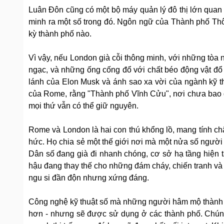
Luân Đôn cũng có một bộ máy quản lý đô thị lớn quan l
minh ra một số trong đó. Ngôn ngữ của Thành phố Thô
kỳ thành phố nào.
Vì vậy, nếu London già cỗi thông minh, với những tòa
ngạc, và những ống cống đổ với chất béo động vật đổ 
lánh của Elon Musk và ánh sao xa vời của ngành kỹ thu
của Rome, rằng "Thành phố Vĩnh Cửu", nơi chưa bao giờ
mọi thứ vẫn có thể giữ nguyên.
Rome và London là hai con thú khổng lồ, mang tính ch
hức. Họ chia sẻ một thế giới nơi mà một nửa số người 
Dân số đang già đi nhanh chóng, cơ sở hạ tầng hiện tạ
hậu đang thay thế cho những đám cháy, chiến tranh và 
ngu si đần độn nhưng xứng đáng.
Công nghệ kỹ thuật số mà những người hâm mộ thành p
hơn - nhưng sẽ được sử dụng ở các thành phố. Chúng 