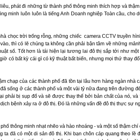
iêu, phát đi những từ thành phố thông minh thích hợp và thậm
ng minh luôn luôn là tiếng Anh Doanh nghiệp Toàn cầu, cho d
 nhà chọc trời trống rỗng, những chiếc camera CCTV truyền hìn
vào, thì có lẽ chúng ta không cần phải bận tâm về những mảnh
ật số. Tốt hơn là tái hiện lại tương lai đô thị sắp tới như m
 có bất kỳ cái gì có kỹ thuật bất biến, nhưng mọi thứ thay đổi
ậm chạp của các thành phố đã tồn tại lâu hơn hàng ngàn nhà c
đã sống ở các thành phố và một vài tỷ nữa đang trên đường đế
i phải bị sụp đổ và sẽ được thay thế bởi bản chất của nó, và t
dịch bệnh xảy ra ở đô thị. Đó là những vấn đề đô thị thực sự n
hố thông minh nhạt nhẽo và hào nhoáng - và một số thậm chí 
ta đã có một di sản đô thị. Khi bạn chôn cáp quang theo lề