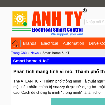
Brands
Electrical
Automation
Drive-Co
Trang Chủ
»
News
» Smart home & IoT
Smart home & IoT
Phân tích mang tính vĩ mô: Thành phố th
The ATLANTIC
-
"Thành phố thông minh" là thuật ngữ t
một kiểu nhãn chính trị snazzy được sử dụng bởi một
cao. Cách để chứng tỏ mình "thông minh" là làm cho n