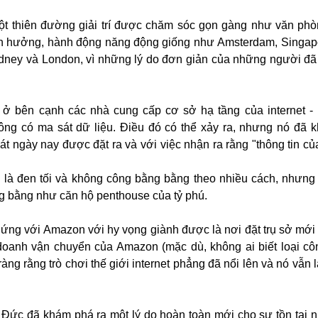
ột thiên đường giải trí được chăm sóc gọn gàng như văn ph
h hưởng, hành động năng động giống như Amsterdam, Singapor
Sydney và London, vì những lý do đơn giản của những người đã
 ở bên cạnh các nhà cung cấp cơ sở hạ tầng của internet -
hông có ma sát dữ liệu. Điều đó có thể xảy ra, nhưng nó đã k
sát ngày nay được đặt ra và với việc nhận ra rằng "thông tin 
ng là đen tối và không công bằng bằng theo nhiều cách, nhưng
g bằng như căn hộ penthouse của tỷ phú.
ứng với Amazon với hy vọng giành được là nơi đặt trụ sở mới 
doanh vận chuyển của Amazon (mặc dù, không ai biết loại cô
ng rằng trò chơi thế giới internet phẳng đã nổi lên và nó vẫn 
n ở Đức đã khám phá ra một lý do hoàn toàn mới cho sự tồn tại 