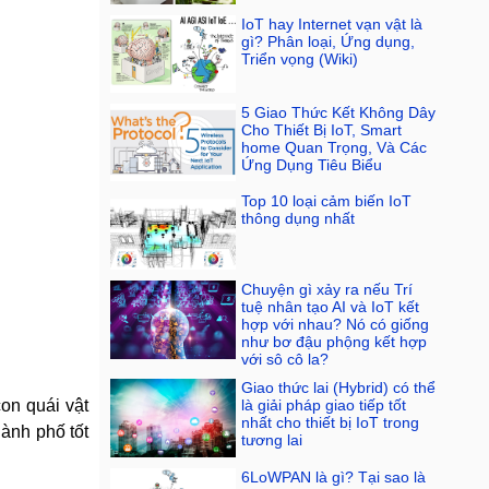
IoT hay Internet vạn vật là
gì? Phân loại, Ứng dụng,
Triển vọng (Wiki)
5 Giao Thức Kết Không Dây
Cho Thiết Bị IoT, Smart
home Quan Trọng, Và Các
Ứng Dụng Tiêu Biểu
Top 10 loại cảm biến IoT
thông dụng nhất
Chuyện gì xảy ra nếu Trí
tuệ nhân tạo AI và IoT kết
hợp với nhau? Nó có giống
như bơ đậu phộng kết hợp
với sô cô la?
Giao thức lai (Hybrid) có thể
on quái vật
là giải pháp giao tiếp tốt
nhất cho thiết bị IoT trong
hành phố tốt
tương lai
6LoWPAN là gì? Tại sao là