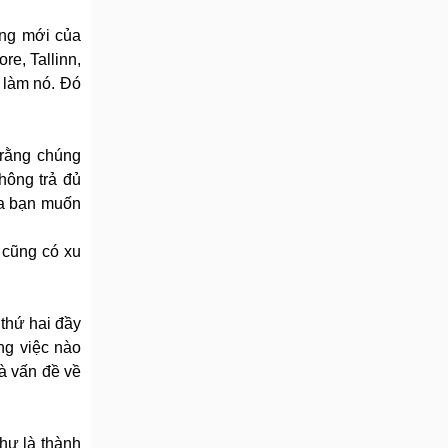
òng mới của
e, Tallinn,
 làm nó. Đó
 rằng chúng
hông trả đủ
của bạn muốn
 cũng có xu
thứ hai đầy
ng việc nào
là vấn đề về
như là thành