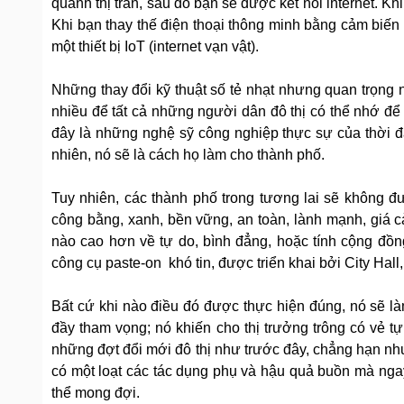
quanh thị trấn, sau đó bạn sẽ được kết nối internet. Kh
Khi bạn thay thế điện thoại thông minh bằng cảm biến 
một thiết bị IoT (internet vạn vật).
Những thay đổi kỹ thuật số tẻ nhạt nhưng quan trọng n
nhiều để tất cả những người dân đô thị có thể nhớ để
đây là những nghệ sỹ công nghiệp thực sự của thời đại
nhiên, nó sẽ là cách họ làm cho thành phố.
Tuy nhiên, các thành phố trong tương lai sẽ không đư
công bằng, xanh, bền vững, an toàn, lành mạnh, giá 
nào cao hơn về tự do, bình đẳng, hoặc tính cộng đồng.
công cụ paste-on khó tin, được triển khai bởi City Hall, 
Bất cứ khi nào điều đó được thực hiện đúng, nó sẽ l
đầy tham vọng; nó khiến cho thị trưởng trông có vẻ tự
những đợt đổi mới đô thị như trước đây, chẳng hạn n
có một loạt các tác dụng phụ và hậu quả buồn mà nga
thể mong đợi.