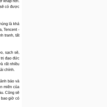
 ở khắp nơi.
n sẽ có được
chúng là khá
, Tencent -
h tranh, tất
o, sạch sẽ,
trị đạo đức
và rất nhiều
ài chính.
cảnh báo và
iền miên của
ầu. Cũng sẽ
 bao giờ có