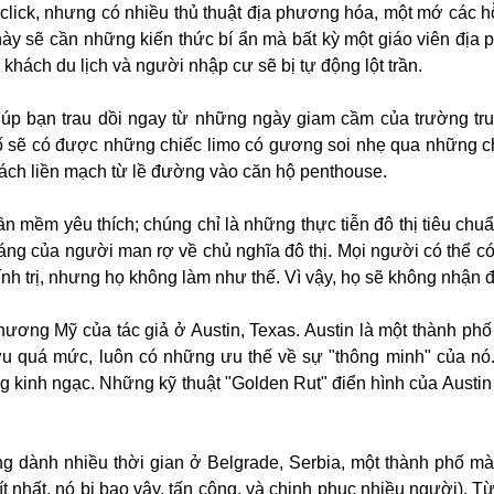
 click, nhưng có nhiều thủ thuật địa phương hóa, một mớ các 
ày sẽ cần những kiến ​​thức bí ẩn mà bất kỳ một giáo viên đị
 khách du lịch và người nhập cư sẽ bị tự động lột trần.
 giúp bạn trau dồi ngay từ những ngày giam cầm của trường tr
ố sẽ có được những chiếc limo có gương soi nhẹ qua những c
cách liền mạch từ lề đường vào căn hộ penthouse.
ần mềm yêu thích; chúng chỉ là những thực tiễn đô thị tiêu chu
áng của người man rợ về chủ nghĩa đô thị. Mọi người có thể có
ính trị, nhưng họ không làm như thế. Vì vậy, họ sẽ không nhận 
ương Mỹ của tác giả ở Austin, Texas. Austin là một thành phố
u quá mức, luôn có những ưu thế về sự "thông minh" của nó.
g kinh ngạc. Những kỹ thuật "Golden Rut" điển hình của Austin
ũng dành nhiều thời gian ở Belgrade, Serbia, một thành phố m
(ít nhất, nó bị bao vây, tấn công, và chinh phục nhiều người). 