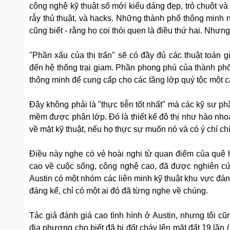
công nghệ kỹ thuật số mới kiểu dáng đẹp, trỏ chuột và
rẫy thủ thuật, và hacks. Những thành phố thông minh n
cũng biết - rằng họ coi thói quen là điều thứ hai. Nhưng
"Phần xấu của thị trấn" sẽ có đầy đủ các thuật toán
đến hệ thống trại giam. Phần phong phú của thành ph
thông minh để cung cấp cho các tầng lớp quý tộc một 
Đây không phải là "thực tiễn tốt nhất" mà các kỹ sư ph
mềm được phân lớp. Đó là thiết kế đô thị như hào nho
về mặt kỹ thuật, nếu họ thực sự muốn nó và có ý chí ch
Điều này nghe có vẻ hoài nghi từ quan điểm của quê h
cao về cuộc sống, công nghệ cao, đã được nghiên cứ
Austin có một nhóm các liên minh kỹ thuật khu vực đán
đáng kể, chỉ có một ai đó đã từng nghe về chúng.
Tác giả đánh giá cao tình hình ở Austin, nhưng tôi c
địa phương cho biết đã bị đốt cháy lên mặt đất 19 lần 