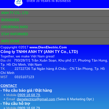
OVER 20 YEARS IN BUSINESS
ANH TY CO., LTD
BUSSINESS
ORDERING INFO
STAY INFORMED
INFO ZONE
Coppyright ©2017
www.DienElectric.Com
Công ty TNHH ANH TY (ANH TY Co., LTD)
Together, we make Việt Nam great!
Địa chỉ
793/28/7/1 Trần Xuân Soạn, Khu phố 17, Phường Tân Hưng,
Tp. Hồ Chí Minh, Việt Nam
TK
22722726 Tại Ngân hàng Á Châu - CN Tân Phong, Tp. Hồ
Chí Minh
MST
0315107123
CONTACT
- Yêu cầu báo giá / Đặt hàng
+
Mobile
0909 18 68 79
,
+
Email
dienelectrics@gmail.com
(Sales & Marketing Dpt.)
- Yêu cầu hỗ trợ
+
Mobile
0909 18 68 79
,