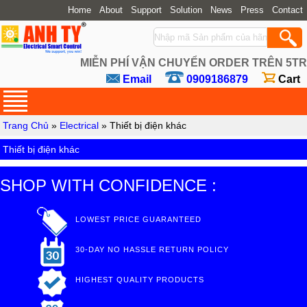
Home
About
Support
Solution
News
Press
Contact
MIỄN PHÍ VẬN CHUYỂN ORDER TRÊN 5TR
Email
0909186879
Cart
Trang Chủ
»
Electrical
»
Thiết bị điện khác
Thiết bị điện khác
SHOP WITH CONFIDENCE :
LOWEST PRICE GUARANTEED
30-DAY NO HASSLE RETURN POLICY
HIGHEST QUALITY PRODUCTS