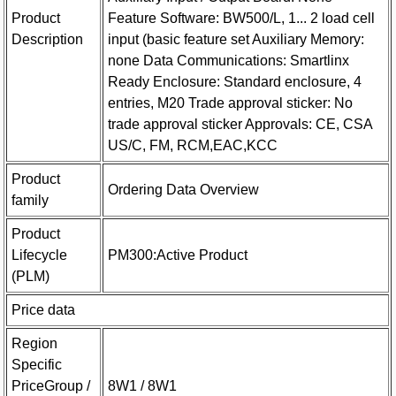
Product
Feature Software: BW500/L, 1... 2 load cell
Description
input (basic feature set Auxiliary Memory:
none Data Communications: Smartlinx
Ready Enclosure: Standard enclosure, 4
entries, M20 Trade approval sticker: No
trade approval sticker Approvals: CE, CSA
US/C, FM, RCM,EAC,KCC
Product
Ordering Data Overview
family
Product
Lifecycle
PM300:Active Product
(PLM)
Price data
Region
Specific
PriceGroup /
8W1 / 8W1