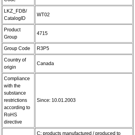
LKZ_FDB/
WT02
CatalogID
Product
4715
Group
Group Code
R3P5
Country of
Canada
origin
Compliance
with the
substance
restrictions
Since: 10.01.2003
according to
RoHS
directive
C: products manufactured / produced to