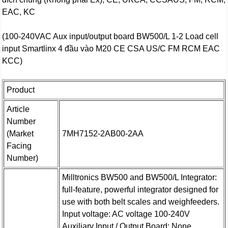
EAC, KC
(100-240VAC Aux input/output board BW500/L 1-2 Load cell
input Smartlinx 4 đầu vào M20 CE CSA US/C FM RCM EAC
KCC)
Product
Article
Number
(Market
7MH7152-2AB00-2AA
Facing
Number)
Milltronics BW500 and BW500/L Integrator:
full-feature, powerful integrator designed for
use with both belt scales and weighfeeders.
Input voltage: AC voltage 100-240V
Auxiliary Input / Output Board: None