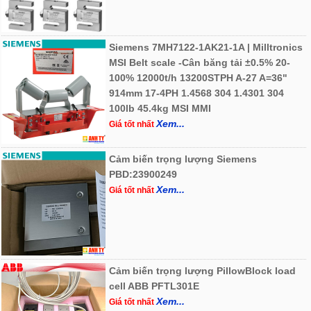
Siemens 7MH7122-1AK21-1A | Milltronics
MSI Belt scale -Cân băng tải ±0.5% 20-
100% 12000t/h 13200STPH A-27 A=36"
914mm 17-4PH 1.4568 304 1.4301 304
100lb 45.4kg MSI MMI
Xem...
Giá tốt nhất
Cảm biến trọng lượng Siemens
PBD:23900249
Xem...
Giá tốt nhất
Cảm biến trọng lượng PillowBlock load
cell ABB PFTL301E
Xem...
Giá tốt nhất