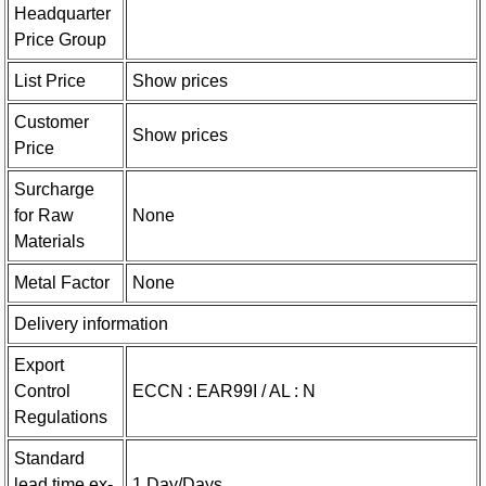
Headquarter
Price Group
List Price
Show prices
Customer
Show prices
Price
Surcharge
for Raw
None
Materials
Metal Factor
None
Delivery information
Export
Control
ECCN : EAR99I / AL : N
Regulations
Standard
lead time ex-
1 Day/Days