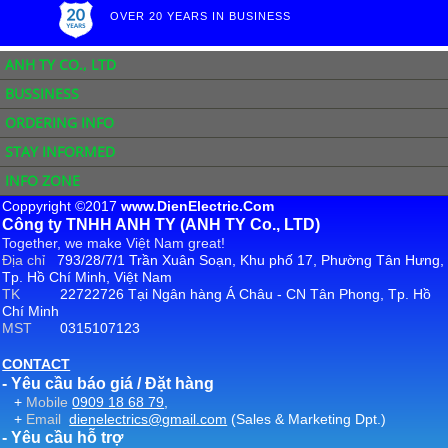
OVER 20 YEARS IN BUSINESS
ANH TY CO., LTD
BUSSINESS
ORDERING INFO
STAY INFORMED
INFO ZONE
Coppyright ©2017
www.DienElectric.Com
Công ty TNHH ANH TY (ANH TY Co., LTD)
Together, we make Việt Nam great!
Địa chỉ
793/28/7/1 Trần Xuân Soạn, Khu phố 17, Phường Tân Hưng,
Tp. Hồ Chí Minh, Việt Nam
TK
22722726 Tại Ngân hàng Á Châu - CN Tân Phong, Tp. Hồ
Chí Minh
MST
0315107123
CONTACT
- Yêu cầu báo giá / Đặt hàng
+
Mobile
0909 18 68 79
,
+
Email
dienelectrics@gmail.com
(Sales & Marketing Dpt.)
- Yêu cầu hỗ trợ