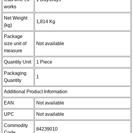
works
Net Weight
1,814 Kg
(kg)
Package
size unit of
Not available
measure
Quantity Unit
1 Piece
Packaging
1
Quantity
Additional Product Information
EAN
Not available
UPC
Not available
Commodity
84239010
Code