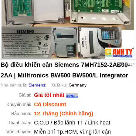
Bộ điều khiển cân Siemens 7MH7152-2AB00-
6,742
2AA | Milltronics BW500 BW500/L Integrator
Nhà sản xuất:
Siemens
;
Xuất xứ:
Germany
Giá tốt nhất
Giá sỉ:
xem...
Có Discount
Khuyến mãi:
12 Tháng (Chính hãng)
Bảo hành:
C.O.D / Bảo lãnh TT / Link hoạt
Thanh toán:
Miễn phí Tp.HCM, vùng lân cận
Vận chuyển: