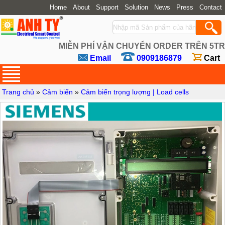
Home
About
Support
Solution
News
Press
Contact
MIỄN PHÍ VẬN CHUYỂN ORDER TRÊN 5TR
Email
0909186879
Cart
Trang chủ
»
Cảm biến
»
Cảm biến trọng lượng | Load cells