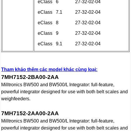
eClass
6
27-32-02-04
eClass
7.1
27-32-02-04
eClass
8
27-32-02-04
eClass
9
27-32-02-04
eClass
9.1
27-32-02-04
Tham khảo thêm các model khác cùng loại:
7MH7152-2BA00-2AA
Milltronics BW500 and BW500/L Integrator: full-feature,
powerful integrator designed for use with both belt scales and
weighfeeders.
7MH7152-2AA00-2AA
Milltronics BW500 and BW500/L Integrator: full-feature,
powerful integrator designed for use with both belt scales and