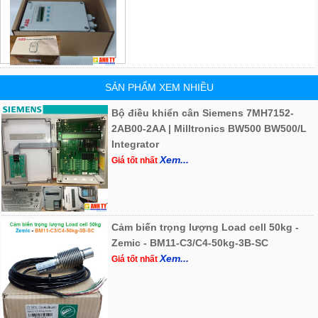
SẢN PHẨM XEM NHIỀU
Bộ điều khiển cân Siemens 7MH7152-
2AB00-2AA | Milltronics BW500 BW500/L
Integrator
Xem...
Giá tốt nhất
Cảm biến trọng lượng Load cell 50kg -
Zemic - BM11-C3/C4-50kg-3B-SC
Xem...
Giá tốt nhất