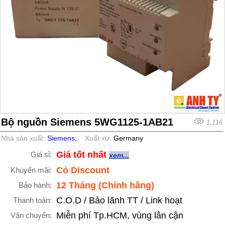
Bộ nguồn Siemens 5WG1125-1AB21
1,116
Nhà sản xuất:
Siemens
;
Xuất xứ:
Germany
Giá tốt nhất
Giá sỉ:
xem...
Có Discount
Khuyến mãi:
12 Tháng (Chính hãng)
Bảo hành:
C.O.D / Bảo lãnh TT / Link hoạt
Thanh toán:
Miễn phí Tp.HCM, vùng lân cận
Vận chuyển: