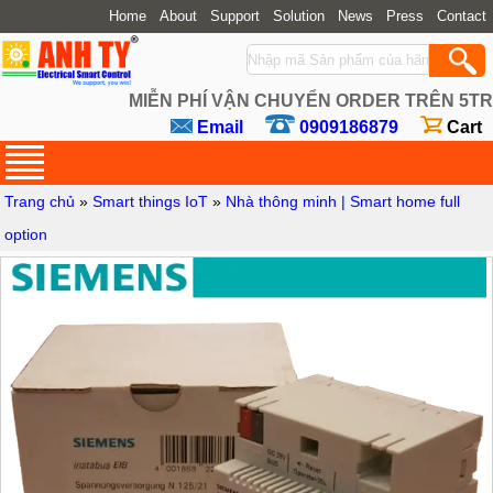
Home
About
Support
Solution
News
Press
Contact
MIỄN PHÍ VẬN CHUYỂN ORDER TRÊN 5TR
Email
0909186879
Cart
Trang chủ
»
Smart things IoT
»
Nhà thông minh | Smart home full
option