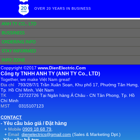
OVER 20 YEARS IN BUSINESS
ANH TY CO., LTD
BUSSINESS
ORDERING INFO
STAY INFORMED
INFO ZONE
Coppyright ©2017
www.DienElectric.Com
Công ty TNHH ANH TY (ANH TY Co., LTD)
Together, we make Việt Nam great!
Địa chỉ
793/28/7/1 Trần Xuân Soạn, Khu phố 17, Phường Tân Hưng,
Tp. Hồ Chí Minh, Việt Nam
TK
22722726 Tại Ngân hàng Á Châu - CN Tân Phong, Tp. Hồ
Chí Minh
MST
0315107123
CONTACT
- Yêu cầu báo giá / Đặt hàng
+
Mobile
0909 18 68 79
,
+
Email
dienelectrics@gmail.com
(Sales & Marketing Dpt.)