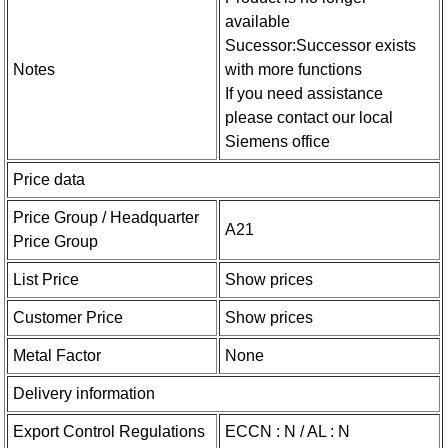
available
Sucessor:Successor exists
Notes
with more functions
If you need assistance
please contact our local
Siemens office
Price data
Price Group / Headquarter
A21
Price Group
List Price
Show prices
Customer Price
Show prices
Metal Factor
None
Delivery information
Export Control Regulations
ECCN : N / AL : N