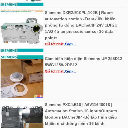
Siemens DXR2.E10PL-102B | Room
automation station -Trạm điều khiển
phòng tự động BACnet/IP 24V 1DI 2UI
1AO 4triac pressure sensor 30 data
points
Xem...
Giá tốt nhất
Cảm biến hiện diện Siemens UP 258D12 |
5WG1258-2DB12
Xem...
Giá tốt nhất
Siemens PXC4.E16 | A6V11646018 |
Automation Station 16 Input/Outputs
Modbus BACnet/IP -Bộ lập trình điều
khiển nhà thông minh 16 kênh