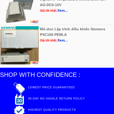
AO-DC0-10V
Xem...
Giá tốt nhất
Mô-đun Lập trình điều khiển Siemens
PXC100-PE96.A
Xem...
Giá tốt nhất
SHOP WITH CONFIDENCE :
LOWEST PRICE GUARANTEED
30-DAY NO HASSLE RETURN POLICY
HIGHEST QUALITY PRODUCTS