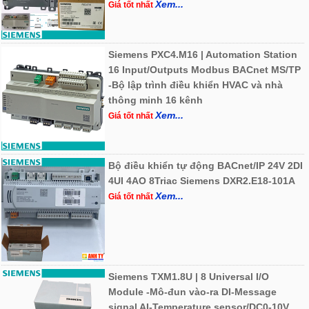
Xem...
Giá tốt nhất
Siemens PXC4.M16 | Automation Station
16 Input/Outputs Modbus BACnet MS/TP
-Bộ lập trình điều khiển HVAC và nhà
thông minh 16 kênh
Xem...
Giá tốt nhất
Bộ điều khiển tự động BACnet/IP 24V 2DI
4UI 4AO 8Triac Siemens DXR2.E18-101A
Xem...
Giá tốt nhất
Siemens TXM1.8U | 8 Universal I/O
Module -Mô-đun vào-ra DI-Message
signal AI-Temperature sensor/DC0-10V