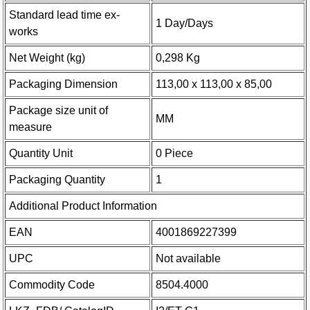
Standard lead time ex-
1 Day/Days
works
Net Weight (kg)
0,298 Kg
Packaging Dimension
113,00 x 113,00 x 85,00
Package size unit of
MM
measure
Quantity Unit
0 Piece
Packaging Quantity
1
Additional Product Information
EAN
4001869227399
UPC
Not available
Commodity Code
8504.4000