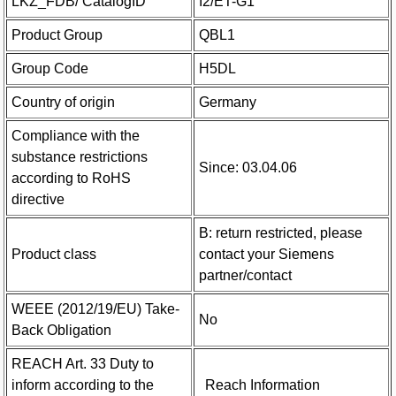
LKZ_FDB/ CatalogID
I2/ET-G1
Product Group
QBL1
Group Code
H5DL
Country of origin
Germany
Compliance with the
substance restrictions
Since: 03.04.06
according to RoHS
directive
B: return restricted, please
Product class
contact your Siemens
partner/contact
WEEE (2012/19/EU) Take-
No
Back Obligation
REACH Art. 33 Duty to
inform according to the
Reach Information