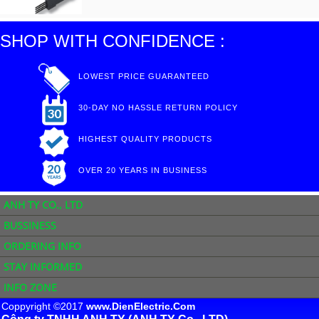
SHOP WITH CONFIDENCE :
LOWEST PRICE GUARANTEED
30-DAY NO HASSLE RETURN POLICY
HIGHEST QUALITY PRODUCTS
OVER 20 YEARS IN BUSINESS
ANH TY CO., LTD
BUSSINESS
ORDERING INFO
STAY INFORMED
INFO ZONE
Coppyright ©2017
www.DienElectric.Com