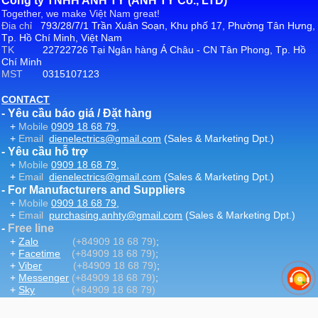
Công ty TNHH ANH TY (ANH TY Co., LTD)
Together, we make Việt Nam great!
Địa chỉ
793/28/7/1 Trần Xuân Soạn, Khu phố 17, Phường Tân Hưng,
Tp. Hồ Chí Minh, Việt Nam
TK
22722726 Tại Ngân hàng Á Châu - CN Tân Phong, Tp. Hồ
Chí Minh
MST
0315107123
CONTACT
- Yêu cầu báo giá / Đặt hàng
+
Mobile
0909 18 68 79
,
+
Email
dienelectrics@gmail.com
(Sales & Marketing Dpt.)
- Yêu cầu hỗ trợ
+
Mobile
0909 18 68 79
,
+
Email
dienelectrics@gmail.com
(Sales & Marketing Dpt.)
- For Manufacturers and Suppliers
+
Mobile
0909 18 68 79
,
+
Email
purchasing.anhty@gmail.com
(Sales & Marketing Dpt.)
-
Free line
+
Zalo
(+84909 18 68 79)
;
+
Facetime
(+84909 18 68 79)
;
+
Viber
(+84909 18 68 79)
;
+
Messenger
(+84909 18 68 79)
;
+
Sky
(+84909 18 68 79)
-
Email
:
dienelectrics@gmail.com
-
Website
DienElectric.Com