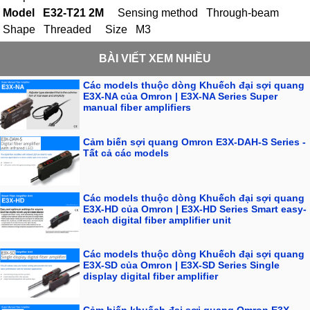
Model E32-T21 2M
Sensing method Through-beam
Shape Threaded Size M3
BÀI VIẾT XEM NHIỀU
Các models thuộc dòng Khuếch đại sợi quang
E3X-NA của Omron | E3X-NA Series Super
manual fiber amplifiers
Cảm biến sợi quang Omron E3X-DAH-S Series -
Tất cả các models
Các models thuộc dòng Khuếch đại sợi quang
E3X-HD của Omron | E3X-HD Series Smart easy-
teach digital fiber amplifier unit
Các models thuộc dòng Khuếch đại sợi quang
E3X-SD của Omron | E3X-SD Series Single
display digital fiber amplifier
Cảm biến khuếch đại sợi quang Omron E3X-