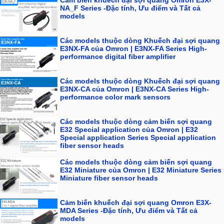
NA_F Series -Đặc tính, Ưu điểm và Tất cả
models
Các models thuộc dòng Khuếch đại sợi quang
E3NX-FA của Omron | E3NX-FA Series High-
performance digital fiber amplifier
Các models thuộc dòng Khuếch đại sợi quang
E3NX-CA của Omron | E3NX-CA Series High-
performance color mark sensors
Các models thuộc dòng cảm biến sợi quang
E32 Special application của Omron | E32
Special application Series Special application
fiber sensor heads
Các models thuộc dòng cảm biến sợi quang
E32 Miniature của Omron | E32 Miniature Series
Miniature fiber sensor heads
Cảm biến khuếch đại sợi quang Omron E3X-
MDA Series -Đặc tính, Ưu điểm và Tất cả
models