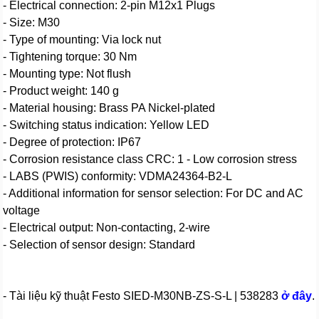
- Electrical connection: 2-pin M12x1 Plugs
- Size: M30
- Type of mounting: Via lock nut
- Tightening torque: 30 Nm
- Mounting type: Not flush
- Product weight: 140 g
- Material housing: Brass PA Nickel-plated
- Switching status indication: Yellow LED
- Degree of protection: IP67
- Corrosion resistance class CRC: 1 - Low corrosion stress
- LABS (PWIS) conformity: VDMA24364-B2-L
- Additional information for sensor selection: For DC and AC
voltage
- Electrical output: Non-contacting, 2-wire
- Selection of sensor design: Standard
- Tài liệu kỹ thuật Festo SIED-M30NB-ZS-S-L | 538283
ở đây
.