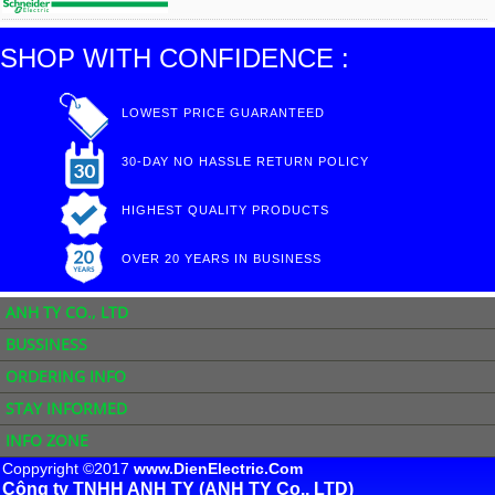
SHOP WITH CONFIDENCE :
LOWEST PRICE GUARANTEED
30-DAY NO HASSLE RETURN POLICY
HIGHEST QUALITY PRODUCTS
OVER 20 YEARS IN BUSINESS
ANH TY CO., LTD
BUSSINESS
ORDERING INFO
STAY INFORMED
INFO ZONE
Coppyright ©2017
www.DienElectric.Com
Công ty TNHH ANH TY (ANH TY Co., LTD)