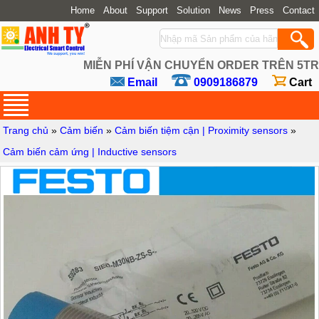
Home
About
Support
Solution
News
Press
Contact
MIỄN PHÍ VẬN CHUYỂN ORDER TRÊN 5TR
Email
0909186879
Cart
Trang chủ
»
Cảm biến
»
Cảm biến tiệm cận | Proximity sensors
»
Cảm biến cảm ứng | Inductive sensors