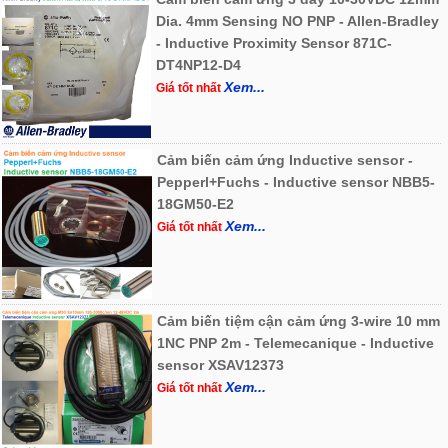
Dia. 4mm Sensing NO PNP - Allen-Bradley
- Inductive Proximity Sensor 871C-
DT4NP12-D4
Xem...
Giá tốt nhất
Cảm biến cảm ứng Inductive sensor -
Pepperl+Fuchs - Inductive sensor NBB5-
18GM50-E2
Xem...
Giá tốt nhất
Cảm biến tiệm cận cảm ứng 3-wire 10 mm
1NC PNP 2m - Telemecanique - Inductive
sensor XSAV12373
Xem...
Giá tốt nhất