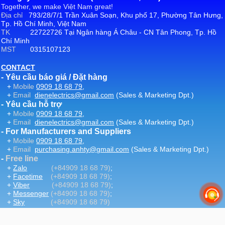
Together, we make Việt Nam great!
Địa chỉ
793/28/7/1 Trần Xuân Soạn, Khu phố 17, Phường Tân Hưng,
Tp. Hồ Chí Minh, Việt Nam
TK
22722726 Tại Ngân hàng Á Châu - CN Tân Phong, Tp. Hồ
Chí Minh
MST
0315107123
CONTACT
- Yêu cầu báo giá / Đặt hàng
+
Mobile
0909 18 68 79
,
+
Email
dienelectrics@gmail.com
(Sales & Marketing Dpt.)
- Yêu cầu hỗ trợ
+
Mobile
0909 18 68 79
,
+
Email
dienelectrics@gmail.com
(Sales & Marketing Dpt.)
- For Manufacturers and Suppliers
+
Mobile
0909 18 68 79
,
+
Email
purchasing.anhty@gmail.com
(Sales & Marketing Dpt.)
-
Free line
+
Zalo
(+84909 18 68 79)
;
+
Facetime
(+84909 18 68 79)
;
+
Viber
(+84909 18 68 79)
;
+
Messenger
(+84909 18 68 79)
;
+
Sky
(+84909 18 68 79)
-
Email
:
dienelectrics@gmail.com
-
Website
DienElectric.Com