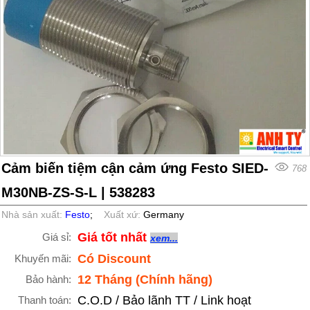
Cảm biến tiệm cận cảm ứng Festo SIED-
768
M30NB-ZS-S-L | 538283
Nhà sản xuất:
Festo
;
Xuất xứ:
Germany
Giá tốt nhất
Giá sỉ:
xem...
Có Discount
Khuyến mãi:
12 Tháng (Chính hãng)
Bảo hành:
C.O.D / Bảo lãnh TT / Link hoạt
Thanh toán: