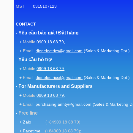
MST
0315107123
CONTACT
- Yêu cầu báo giá / Đặt hàng
+
Mobile
0909 18 68 79
,
+
Email
dienelectrics@gmail.com
(Sales & Marketing Dpt.)
- Yêu cầu hỗ trợ
+
Mobile
0909 18 68 79
,
+
Email
dienelectrics@gmail.com
(Sales & Marketing Dpt.)
- For Manufacturers and Suppliers
+
Mobile
0909 18 68 79
,
+
Email
purchasing.anhty@gmail.com
(Sales & Marketing Dp
-
Free line
+
Zalo
(+84909 18 68 79)
;
+
Facetime
(+84909 18 68 79)
;