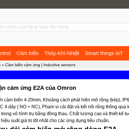
ntrol
Cảm biến
Thủy-Khí-Nhiệt
Smart things IoT
s
» Cảm biến cảm ứng | Inductive sensors
cận cảm ứng E2A của Omron
h cảm biến 4-20mm, Khoảng cách phát hiện mở rộng (kép), IP6
 4 dây ( NO + NC), Phạm vi cài đặt và kết nối rộng thông qua 
ng vỏ hình trụ bằng đồng thau. Chất lượng cao và thiết kế tu
ệu suất giá trị tốt nhất cho các ứng dụng tiêu chuẩn.