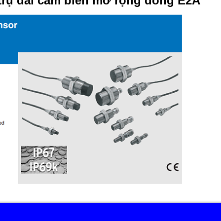
trụ dải cảm biến mở rộng dòng E2A