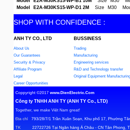
Model E2A-M30KS15-WP-B1 10M
Size M30 Mount
Model E2A-M30KS15-WP-D1 2M
Size M30 Mounti
SHOP WITH CONFIDENCE :
ANH TY CO., LTD
BUSSINESS
About Us
Trading
Our Guarantees
Manufacturing
Security & Privacy
Engineering services
Affiliate Program
R&D and Technology transfer
Legal
Original Equipment Manufacturin
Career Opportunities
Coppyright ©2017
www.DienElectric.Com
Công ty TNHH ANH TY (ANH TY Co., LTD)
Together, we make Việt Nam great!
Địa chỉ
793/28/7/1 Trần Xuân Soạn, Khu phố 17, Phường Tân
TK
22722726 Tại Ngân hàng Á Châu - CN Tân Phong, T