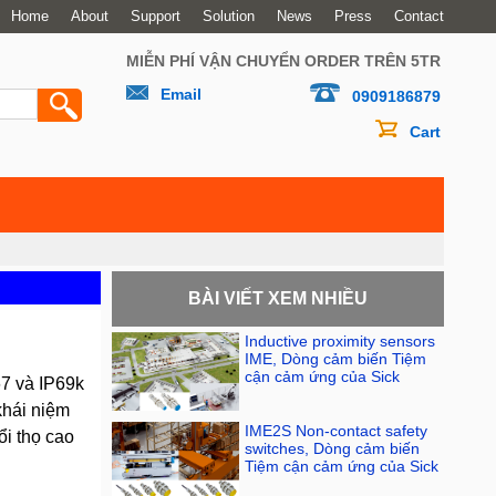
Home
About
Support
Solution
News
Press
Contact
MIỄN PHÍ VẬN CHUYỂN ORDER TRÊN 5TR
Email
0909186879
Cart
BÀI VIẾT XEM NHIỀU
Inductive proximity sensors
IME, Dòng cảm biến Tiệm
cận cảm ứng của Sick
7 và IP69k
khái niệm
IME2S Non-contact safety
ổi thọ cao
switches, Dòng cảm biến
Tiệm cận cảm ứng của Sick