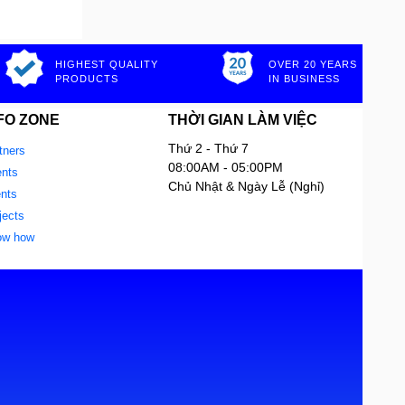
HIGHEST QUALITY
OVER 20 YEARS
PRODUCTS
IN BUSINESS
FO ZONE
THỜI GIAN LÀM VIỆC
Thứ 2 - Thứ 7
tners
08:00AM - 05:00PM
nts
Chủ Nhật & Ngày Lễ (Nghỉ)
ents
jects
ow how