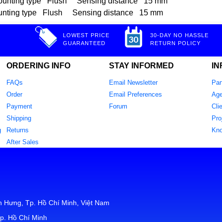
ing type Flush Sensing distance 15 mm
ng type Flush Sensing distance 15 mm
LOWEST PRICE
30-DAY NO HASSLE
GUARANTEED
RETURN POLICY
ORDERING INFO
STAY INFORMED
IN
FAQs
Email Newsletter
Par
Order
Email Preferences
Age
Payment
Forum
Cli
Shipping
Pro
g
Returns
Kn
After Sales
 Hưng, Tp. Hồ Chí Minh, Việt Nam
p. Hồ Chí Minh