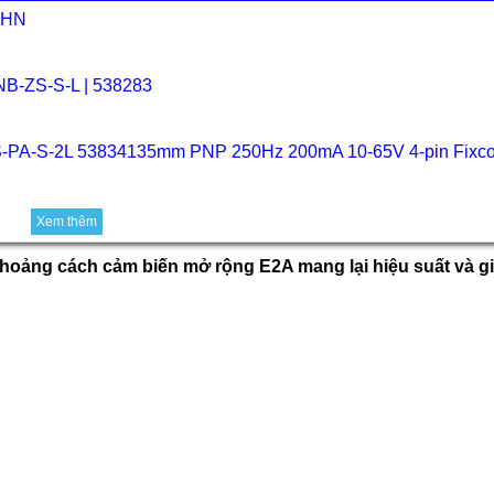
S2HN
NB-ZS-S-L | 538283
0S-PA-S-2L 53834135mm PNP 250Hz 200mA 10-65V 4-pin Fixc
Xem thêm
khoảng cách cảm biến mở rộng E2A mang lại hiệu suất và giá 