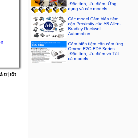
-Đặc tính, Ưu điểm, Ứng
dụng và các models
Các model Cảm biến tiệm
cận Proximity của AB Allen-
Bradley Rockwell
Automation
on
Cảm biến tiệm cận cảm ứng
Omron E2C-EDA Series
-Đặc tính, Ưu điểm và Tất
cả models
trị tốt