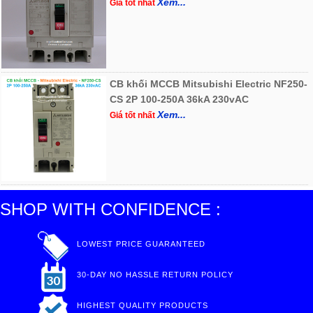
Xem...
Giá tốt nhất
CB khối MCCB Mitsubishi Electric NF250-
CS 2P 100-250A 36kA 230vAC
Xem...
Giá tốt nhất
SHOP WITH CONFIDENCE :
LOWEST PRICE GUARANTEED
30-DAY NO HASSLE RETURN POLICY
HIGHEST QUALITY PRODUCTS