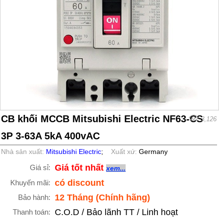
CB khối MCCB Mitsubishi Electric NF63-CS
3,126
3P 3-63A 5kA 400vAC
Nhà sản xuất:
Mitsubishi Electric
;
Xuất xứ:
Germany
Giá tốt nhất
Giá sỉ:
xem...
có discount
Khuyến mãi:
12 Tháng (Chính hãng)
Bảo hành:
C.O.D / Bảo lãnh TT / Linh hoạt
Thanh toán: