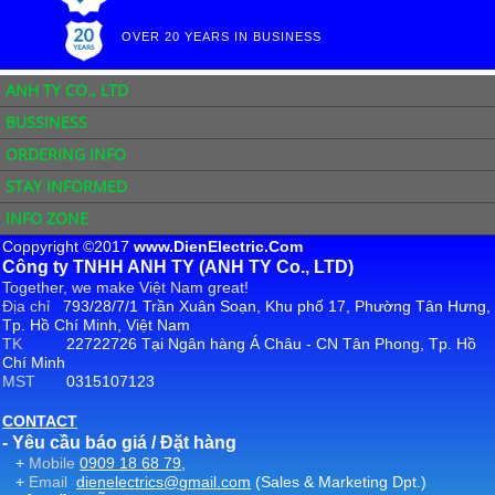
OVER 20 YEARS IN BUSINESS
ANH TY CO., LTD
BUSSINESS
ORDERING INFO
STAY INFORMED
INFO ZONE
Coppyright ©2017
www.DienElectric.Com
Công ty TNHH ANH TY (ANH TY Co., LTD)
Together, we make Việt Nam great!
Địa chỉ
793/28/7/1 Trần Xuân Soạn, Khu phố 17, Phường Tân Hưng,
Tp. Hồ Chí Minh, Việt Nam
TK
22722726 Tại Ngân hàng Á Châu - CN Tân Phong, Tp. Hồ
Chí Minh
MST
0315107123
CONTACT
- Yêu cầu báo giá / Đặt hàng
+
Mobile
0909 18 68 79
,
+
Email
dienelectrics@gmail.com
(Sales & Marketing Dpt.)