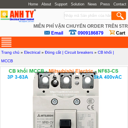
Home
About
Support
Solution
News
Press
Contact
MIỄN PHÍ VẬN CHUYỂN ORDER TRÊN 5TR
Email
0909186879
Cart
Trang chủ
»
Electrical
»
Đóng cắt | Circuit breakers
»
CB khối |
MCCB