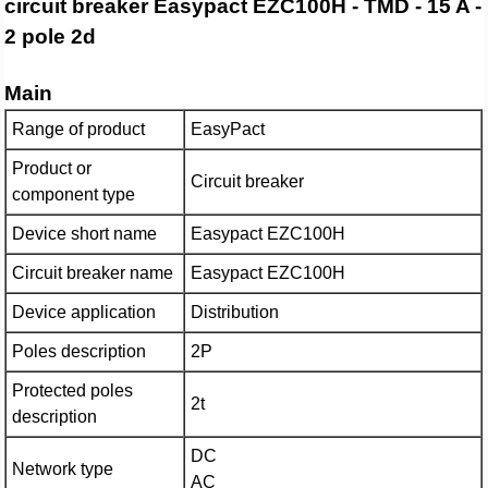
circuit breaker Easypact EZC100H - TMD - 15 A -
2 pole 2d
Main
Range of product
EasyPact
Product or
Circuit breaker
component type
Device short name
Easypact EZC100H
Circuit breaker name
Easypact EZC100H
Device application
Distribution
Poles description
2P
Protected poles
2t
description
DC
Network type
AC