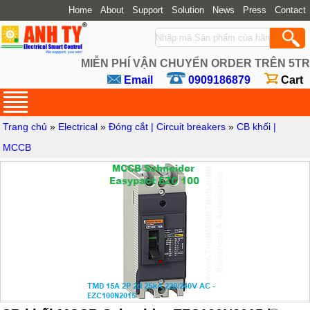
Home
About
Support
Solution
News
Press
Contact
MIỄN PHÍ VẬN CHUYỂN ORDER TRÊN 5TR
Email
0909186879
Cart
Trang chủ
»
Electrical
»
Đóng cắt | Circuit breakers
»
CB khối |
MCCB