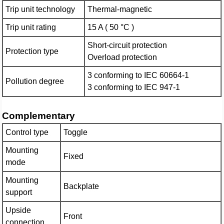
Trip unit technology
Thermal-magnetic
Trip unit rating
15 A ( 50 °C )
Short-circuit protection
Protection type
Overload protection
3 conforming to IEC 60664-1
Pollution degree
3 conforming to IEC 947-1
Complementary
Control type
Toggle
Mounting
Fixed
mode
Mounting
Backplate
support
Upside
Front
connection