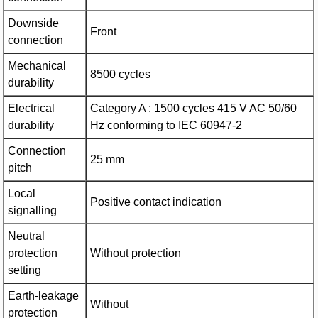
Downside
Front
connection
Mechanical
8500 cycles
durability
Electrical
Category A : 1500 cycles 415 V AC 50/60
durability
Hz conforming to IEC 60947-2
Connection
25 mm
pitch
Local
Positive contact indication
signalling
Neutral
protection
Without protection
setting
Earth-leakage
Without
protection