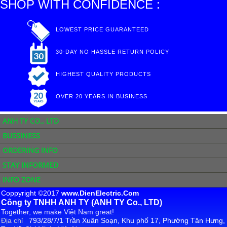
SHOP WITH CONFIDENCE :
LOWEST PRICE GUARANTEED
30-DAY NO HASSLE RETURN POLICY
HIGHEST QUALITY PRODUCTS
OVER 20 YEARS IN BUSINESS
ANH TY CO., LTD
BUSSINESS
ORDERING INFO
STAY INFORMED
INFO ZONE
Coppyright ©2017
www.DienElectric.Com
Công ty TNHH ANH TY (ANH TY Co., LTD)
Together, we make Việt Nam great!
Địa chỉ
793/28/7/1 Trần Xuân Soạn, Khu phố 17, Phường Tân Hưng,