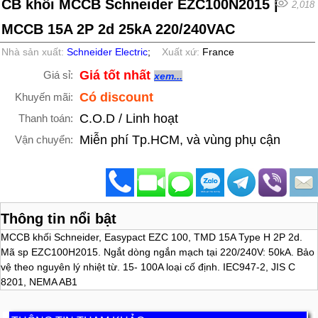
CB khối MCCB Schneider EZC100N2015 |
2,018
MCCB 15A 2P 2d 25kA 220/240VAC
Nhà sản xuất:
Schneider Electric
;
Xuất xứ:
France
Giá tốt nhất
Giá sỉ:
xem...
Có discount
Khuyến mãi:
C.O.D / Linh hoạt
Thanh toán:
Miễn phí Tp.HCM, và vùng phụ cận
Vận chuyển:
Thông tin nổi bật
MCCB khối Schneider, Easypact EZC 100, TMD 15A Type H 2P 2d.
Mã sp EZC100H2015. Ngắt dòng ngắn mạch tại 220/240V: 50kA. Bảo
vệ theo nguyên lý nhiệt từ. 15- 100A loại cố định. IEC947-2, JIS C
8201, NEMA AB1