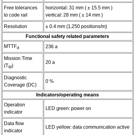
Free tolerances
horizontal: 31 mm ( ± 15.5 mm )
to code rail
vertical: 28 mm ( ± 14 mm )
Resolution
± 0.4 mm (1,250 positions/m)
Functional safety related parameters
MTTF
236 a
d
Mission Time
20 a
(T
)
M
Diagnostic
0 %
Coverage (DC)
Indicators/operating means
Operation
LED green: power on
indicator
Data flow
LED yellow: data communication active
indicator