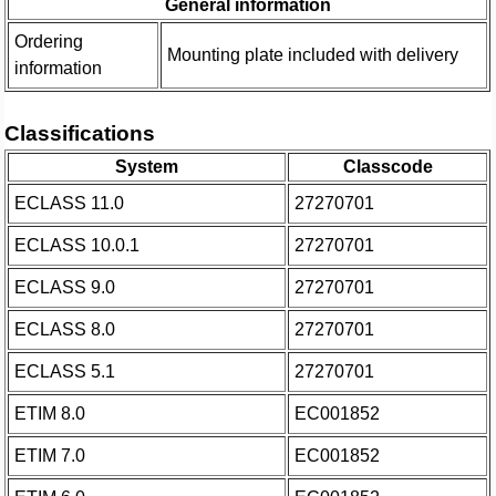
General information
Ordering
Mounting plate included with delivery
information
Classifications
System
Classcode
ECLASS 11.0
27270701
ECLASS 10.0.1
27270701
ECLASS 9.0
27270701
ECLASS 8.0
27270701
ECLASS 5.1
27270701
ETIM 8.0
EC001852
ETIM 7.0
EC001852