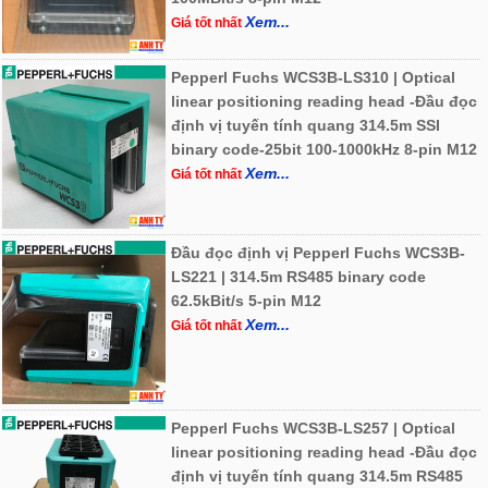
Xem...
Giá tốt nhất
Pepperl Fuchs WCS3B-LS310 | Optical
linear positioning reading head -Đầu đọc
định vị tuyến tính quang 314.5m SSI
binary code-25bit 100-1000kHz 8-pin M12
Xem...
Giá tốt nhất
Đầu đọc định vị Pepperl Fuchs WCS3B-
LS221 | 314.5m RS485 binary code
62.5kBit/s 5-pin M12
Xem...
Giá tốt nhất
Pepperl Fuchs WCS3B-LS257 | Optical
linear positioning reading head -Đầu đọc
định vị tuyến tính quang 314.5m RS485