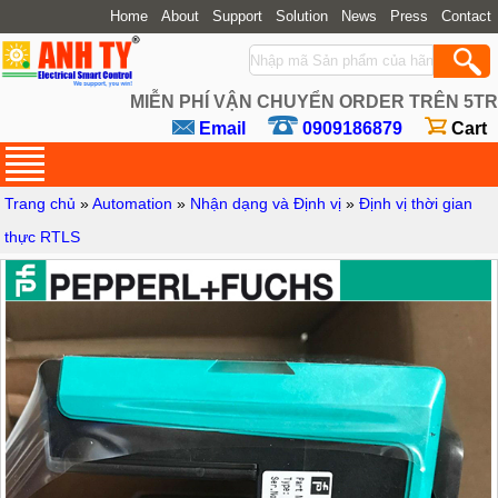
Home
About
Support
Solution
News
Press
Contact
MIỄN PHÍ VẬN CHUYỂN ORDER TRÊN 5TR
Email
0909186879
Cart
Trang chủ
»
Automation
»
Nhận dạng và Định vị
»
Định vị thời gian
thực RTLS