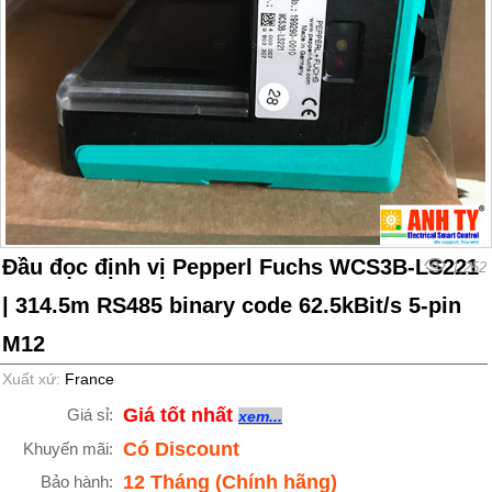
Đầu đọc định vị Pepperl Fuchs WCS3B-LS221
1,252
| 314.5m RS485 binary code 62.5kBit/s 5-pin
M12
Xuất xứ:
France
Giá tốt nhất
Giá sỉ:
xem...
Có Discount
Khuyến mãi:
12 Tháng (Chính hãng)
Bảo hành: