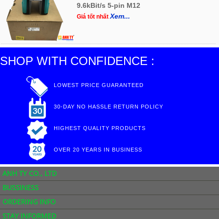
9.6kBit/s 5-pin M12
Xem...
Giá tốt nhất
SHOP WITH CONFIDENCE :
LOWEST PRICE GUARANTEED
30-DAY NO HASSLE RETURN POLICY
HIGHEST QUALITY PRODUCTS
OVER 20 YEARS IN BUSINESS
ANH TY CO., LTD
BUSSINESS
ORDERING INFO
STAY INFORMED