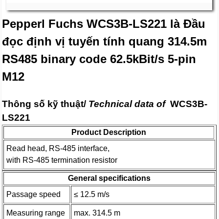
Pepperl Fuchs WCS3B-LS221 là Đầu
đọc định vị tuyến tính quang 314.5m
RS485 binary code 62.5kBit/s 5-pin
M12
Thông số kỹ thuật/
Technical data of
WCS3B-
LS221
Product Description
Read head, RS-485 interface,
with RS-485 termination resistor
General specifications
Passage speed
≤ 12.5 m/s
Measuring range
max. 314.5 m