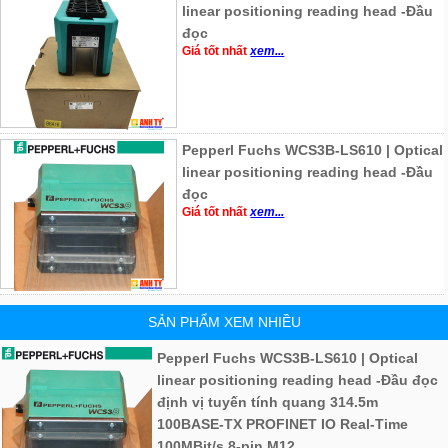
linear positioning reading head -Đầu
đọc
Giá tốt nhất
xem...
Pepperl Fuchs WCS3B-LS610 | Optical
linear positioning reading head -Đầu
đọc
Giá tốt nhất
xem...
SẢN PHẨM XEM NHIỀU
Pepperl Fuchs WCS3B-LS610 | Optical
linear positioning reading head -Đầu đọc
định vị tuyến tính quang 314.5m
100BASE-TX PROFINET IO Real-Time
100MBit/s 8-pin M12