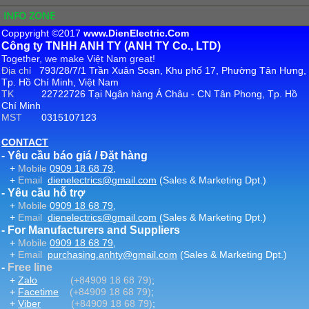
INFO ZONE
Coppyright ©2017
www.DienElectric.Com
Công ty TNHH ANH TY (ANH TY Co., LTD)
Together, we make Việt Nam great!
Địa chỉ
793/28/7/1 Trần Xuân Soạn, Khu phố 17, Phường Tân Hưng,
Tp. Hồ Chí Minh, Việt Nam
TK
22722726 Tại Ngân hàng Á Châu - CN Tân Phong, Tp. Hồ
Chí Minh
MST
0315107123
CONTACT
- Yêu cầu báo giá / Đặt hàng
+
Mobile
0909 18 68 79
,
+
Email
dienelectrics@gmail.com
(Sales & Marketing Dpt.)
- Yêu cầu hỗ trợ
+
Mobile
0909 18 68 79
,
+
Email
dienelectrics@gmail.com
(Sales & Marketing Dpt.)
- For Manufacturers and Suppliers
+
Mobile
0909 18 68 79
,
+
Email
purchasing.anhty@gmail.com
(Sales & Marketing Dpt.)
-
Free line
+
Zalo
(+84909 18 68 79)
;
+
Facetime
(+84909 18 68 79)
;
+
Viber
(+84909 18 68 79)
;