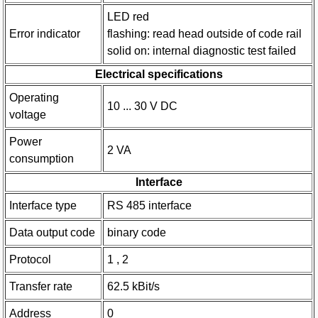
LED red
Error indicator
flashing: read head outside of code rail
solid on: internal diagnostic test failed
Electrical specifications
Operating
10 ... 30 V DC
voltage
Power
2 VA
consumption
Interface
Interface type
RS 485 interface
Data output code
binary code
Protocol
1 , 2
Transfer rate
62.5 kBit/s
Address
0