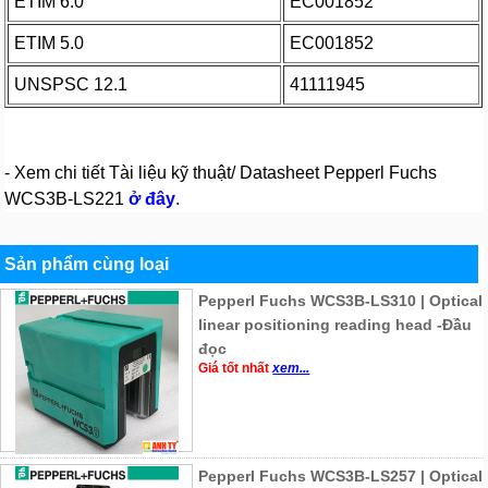
ETIM 6.0
EC001852
ETIM 5.0
EC001852
UNSPSC 12.1
41111945
- Xem chi tiết Tài liệu kỹ thuật/ Datasheet Pepperl Fuchs
WCS3B-LS221
ở đây
.
Sản phẩm cùng loại
Pepperl Fuchs WCS3B-LS310 | Optical
linear positioning reading head -Đầu
đọc
Giá tốt nhất
xem...
Pepperl Fuchs WCS3B-LS257 | Optical