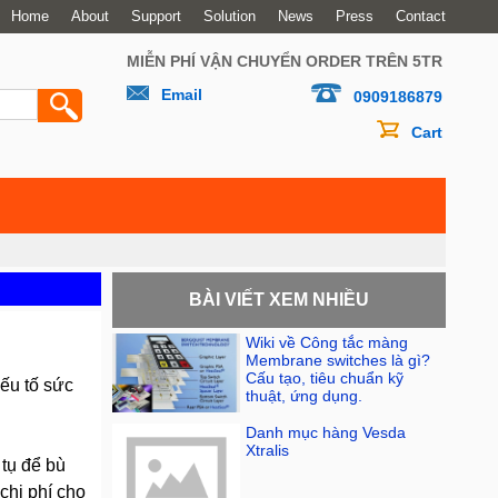
Home
About
Support
Solution
News
Press
Contact
MIỄN PHÍ VẬN CHUYỂN ORDER TRÊN 5TR
Email
0909186879
Cart
BÀI VIẾT XEM NHIỀU
Wiki về Công tắc màng
Membrane switches là gì?
Cấu tạo, tiêu chuẩn kỹ
yếu tố sức
thuật, ứng dụng.
Danh mục hàng Vesda
Xtralis
 tụ để bù
chi phí cho