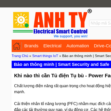
Brands
Electrical
Automation
Drive-Co
Trang Chủ
»
Smart things IoT
» Bảo an thông minh | Smart Sec
Bảo an thông minh | Smart Security and Safe
Khi nào thì cần Tủ điện Tụ bù - Power F
Chất lượng điện năng rất quan trọng cho hoạt động hiệu
mạnh.
Cải thiện nhân tố năng lượng (PFC) nhằm mục đích cải 
đắp các tải thường quy nạp, ví dụ động cơ. Các hệ thốn