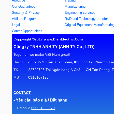
About Us
Trading
Our Guarantees
Manufacturing
Security & Privacy
Engineering services
Affiliate Program
R&D and Technology transfer
Legal
Original Equipment Manufacturin
Career Opportunities
Coppyright ©2017
www.DienElectric.Com
Công ty TNHH ANH TY (ANH TY Co., LTD)
Together, we make Việt Nam great!
Địa chỉ
793/28/7/1 Trần Xuân Soạn, Khu phố 17, Phường Tân
TK
22722726 Tại Ngân hàng Á Châu - CN Tân Phong, T
MST
0315107123
CONTACT
- Yêu cầu báo giá / Đặt hàng
+
Mobile
0909 18 68 79
,