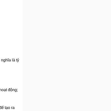
nghĩa là tỷ
 hoạt động;
để tạo ra