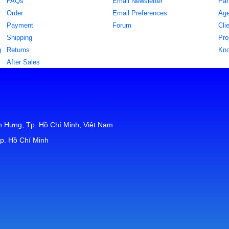
FAQs
Email Newsletter
Par
Order
Email Preferences
Age
Payment
Forum
Cli
Shipping
Pro
g
Returns
Kn
After Sales
 Hưng, Tp. Hồ Chí Minh, Việt Nam
p. Hồ Chí Minh