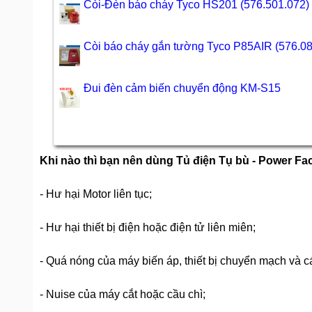
Còi-Đèn báo cháy Tyco HS201 (576.501.072)
Còi báo cháy gắn tường Tyco P85AIR (576.08
Đui đèn cảm biến chuyển động KM-S15
Khi nào thì bạn nên dùng Tủ điện Tụ bù - Power Fac
- Hư hại Motor liên tục;
- Hư hại thiết bị điện hoặc điện tử liên miên;
- Quá nóng của máy biến áp, thiết bị chuyển mạch và 
- Nuise của máy cắt hoặc cầu chì;