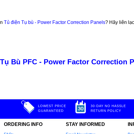
ến
Tủ điện Tụ bù - Power Factor Correction Panels
? Hãy liên lạ
 Tụ Bù PFC - Power Factor Correction 
LOWEST PRICE
30-DAY NO HASSLE
GUARANTEED
RETURN POLICY
ORDERING INFO
STAY INFORMED
IN