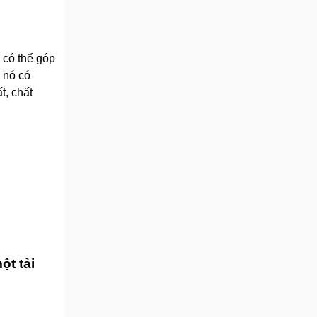
 có thể góp
 nó có
t, chất
t tải