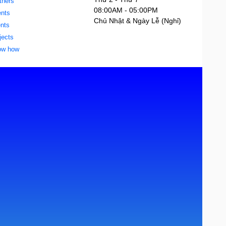
tners
08:00AM - 05:00PM
nts
Chủ Nhật & Ngày Lễ (Nghỉ)
ents
jects
ow how