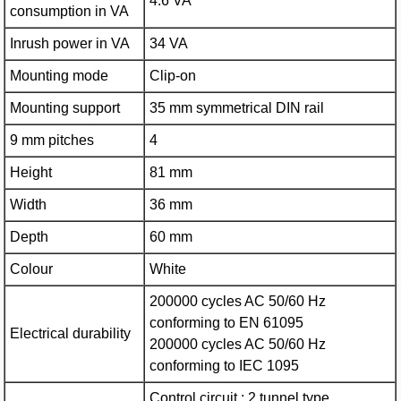
4.6 VA
consumption in VA
Inrush power in VA
34 VA
Mounting mode
Clip-on
Mounting support
35 mm symmetrical DIN rail
9 mm pitches
4
Height
81 mm
Width
36 mm
Depth
60 mm
Colour
White
200000 cycles AC 50/60 Hz
conforming to EN 61095
Electrical durability
200000 cycles AC 50/60 Hz
conforming to IEC 1095
Control circuit : 2 tunnel type