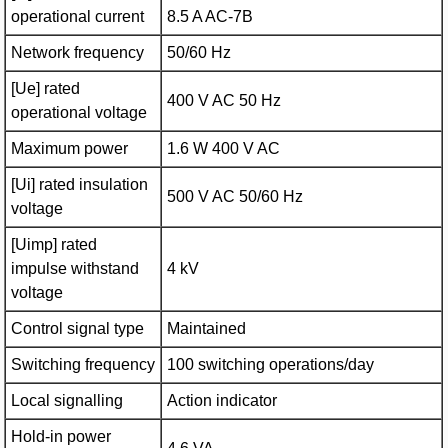
operational current
8.5 A AC-7B
Network frequency
50/60 Hz
[Ue] rated
400 V AC 50 Hz
operational voltage
Maximum power
1.6 W 400 V AC
[Ui] rated insulation
500 V AC 50/60 Hz
voltage
[Uimp] rated
impulse withstand
4 kV
voltage
Control signal type
Maintained
Switching frequency
100 switching operations/day
Local signalling
Action indicator
Hold-in power