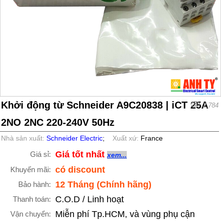
Khởi động từ Schneider A9C20838 | iCT 25A
2,784
2NO 2NC 220-240V 50Hz
Nhà sản xuất:
Schneider Electric
;
Xuất xứ:
France
Giá tốt nhất
Giá sỉ:
xem...
có discount
Khuyến mãi:
12 Tháng (Chính hãng)
Bảo hành:
C.O.D / Linh hoạt
Thanh toán:
Miễn phí Tp.HCM, và vùng phụ cận
Vận chuyển: