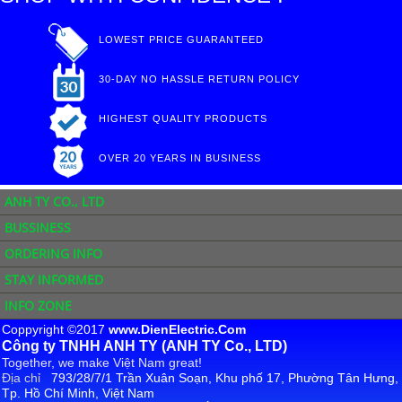
LOWEST PRICE GUARANTEED
30-DAY NO HASSLE RETURN POLICY
HIGHEST QUALITY PRODUCTS
OVER 20 YEARS IN BUSINESS
ANH TY CO., LTD
BUSSINESS
ORDERING INFO
STAY INFORMED
INFO ZONE
Coppyright ©2017
www.DienElectric.Com
Công ty TNHH ANH TY (ANH TY Co., LTD)
Together, we make Việt Nam great!
Địa chỉ
793/28/7/1 Trần Xuân Soạn, Khu phố 17, Phường Tân Hưng,
Tp. Hồ Chí Minh, Việt Nam