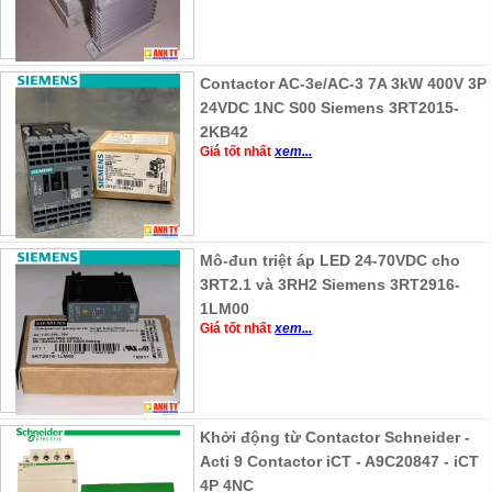
Contactor AC-3e/AC-3 7A 3kW 400V 3P
24VDC 1NC S00 Siemens 3RT2015-
2KB42
Giá tốt nhất
xem...
Mô-đun triệt áp LED 24-70VDC cho
3RT2.1 và 3RH2 Siemens 3RT2916-
1LM00
Giá tốt nhất
xem...
Khởi động từ Contactor Schneider -
Acti 9 Contactor iCT - A9C20847 - iCT
4P 4NC