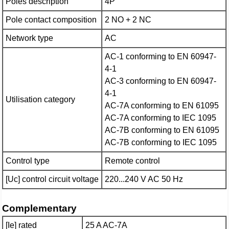
Poles description
4P
Pole contact composition
2 NO + 2 NC
Network type
AC
AC-1 conforming to EN 60947-
4-1
AC-3 conforming to EN 60947-
4-1
Utilisation category
AC-7A conforming to EN 61095
AC-7A conforming to IEC 1095
AC-7B conforming to EN 61095
AC-7B conforming to IEC 1095
Control type
Remote control
[Uc] control circuit voltage
220...240 V AC 50 Hz
Complementary
[Ie] rated
25 A AC-7A