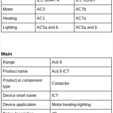
IEC 60947.4
IEC 61095
Motor
AC3
AC7b
Heating
AC1
AC7a
Lighting
AC5a and b
AC5a and b
Main
Range
Acti 9
Product name
Acti 9 iCT
Product or component
Contactor
type
Device short name
ICT
Device application
Motor-heating-lighting