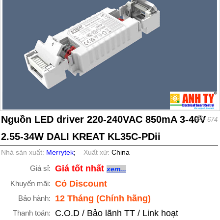
Nguồn LED driver 220-240VAC 850mA 3-40V
674
2.55-34W DALI KREAT KL35C-PDii
Nhà sản xuất:
Merrytek
;
Xuất xứ:
China
Giá tốt nhất
Giá sỉ:
xem...
Có Discount
Khuyến mãi:
12 Tháng (Chính hãng)
Bảo hành:
C.O.D / Bảo lãnh TT / Link hoạt
Thanh toán: