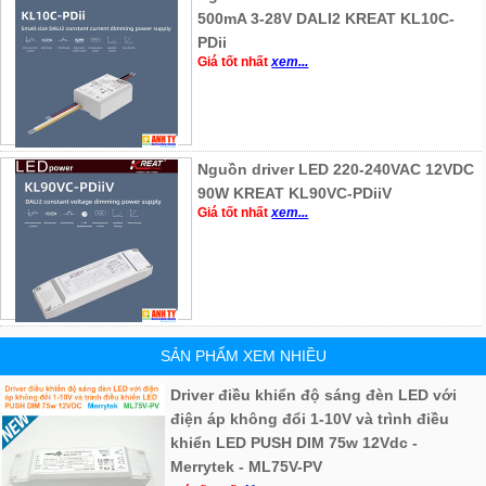
500mA 3-28V DALI2 KREAT KL10C-
PDii
Giá tốt nhất
xem...
Nguồn driver LED 220-240VAC 12VDC
90W KREAT KL90VC-PDiiV
Giá tốt nhất
xem...
SẢN PHẨM XEM NHIỀU
Driver điều khiển độ sáng đèn LED với
điện áp không đổi 1-10V và trình điều
khiển LED PUSH DIM 75w 12Vdc -
Merrytek - ML75V-PV