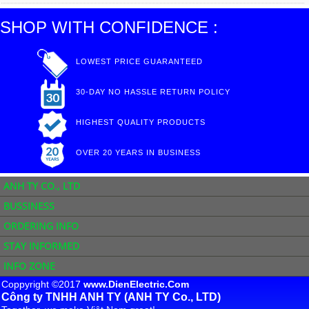
SHOP WITH CONFIDENCE :
LOWEST PRICE GUARANTEED
30-DAY NO HASSLE RETURN POLICY
HIGHEST QUALITY PRODUCTS
OVER 20 YEARS IN BUSINESS
ANH TY CO., LTD
BUSSINESS
ORDERING INFO
STAY INFORMED
INFO ZONE
Coppyright ©2017
www.DienElectric.Com
Công ty TNHH ANH TY (ANH TY Co., LTD)