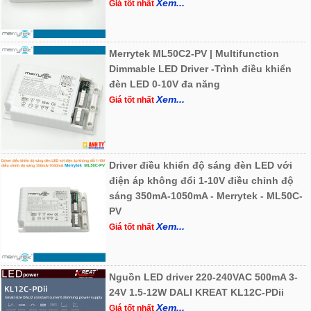
Xem...
Giá tốt nhất
Merrytek ML50C2-PV | Multifunction
Dimmable LED Driver -Trình điều khiển
đèn LED 0-10V đa năng
Xem...
Giá tốt nhất
Driver điều khiển độ sáng đèn LED với
điện áp không đổi 1-10V điều chỉnh độ
sáng 350mA-1050mA - Merrytek - ML50C-
PV
Xem...
Giá tốt nhất
Nguồn LED driver 220-240VAC 500mA 3-
24V 1.5-12W DALI KREAT KL12C-PDii
Xem...
Giá tốt nhất