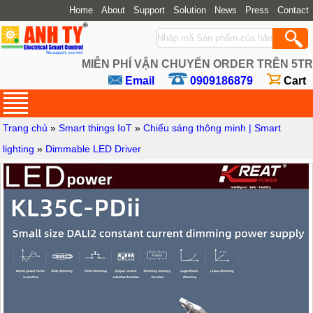
Home
About
Support
Solution
News
Press
Contact
MIỄN PHÍ VẬN CHUYỂN ORDER TRÊN 5TR
Email
0909186879
Cart
Trang chủ
»
Smart things IoT
»
Chiếu sáng thông minh | Smart
lighting
»
Dimmable LED Driver