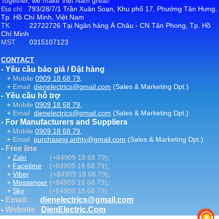
Together, we make Việt Nam great!
Địa chỉ
793/28/7/1 Trần Xuân Soạn, Khu phố 17, Phường Tân Hưng,
Tp. Hồ Chí Minh, Việt Nam
TK
22722726 Tại Ngân hàng Á Châu - CN Tân Phong, Tp. Hồ
Chí Minh
MST
0315107123
CONTACT
- Yêu cầu báo giá / Đặt hàng
+
Mobile
0909 18 68 79
,
+
Email
dienelectrics@gmail.com
(Sales & Marketing Dpt.)
- Yêu cầu hỗ trợ
+
Mobile
0909 18 68 79
,
+
Email
dienelectrics@gmail.com
(Sales & Marketing Dpt.)
- For Manufacturers and Suppliers
+
Mobile
0909 18 68 79
,
+
Email
purchasing.anhty@gmail.com
(Sales & Marketing Dpt.)
-
Free line
+
Zalo
(+84909 18 68 79)
;
+
Facetime
(+84909 18 68 79)
;
+
Viber
(+84909 18 68 79)
;
+
Messenger
(+84909 18 68 79)
;
+
Sky
(+84909 18 68 79)
-
Email
:
dienelectrics@gmail.com
-
Website
DienElectric.Com