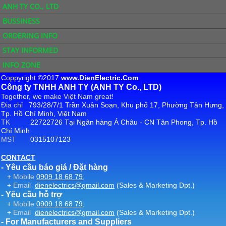
ANH TY CO., LTD
BUSSINESS
ORDERING INFO
STAY INFORMED
INFO ZONE
Coppyright ©2017
www.DienElectric.Com
Công ty TNHH ANH TY (ANH TY Co., LTD)
Together, we make Việt Nam great!
Địa chỉ
793/28/7/1 Trần Xuân Soạn, Khu phố 17, Phường Tân Hưng,
Tp. Hồ Chí Minh, Việt Nam
TK
22722726 Tại Ngân hàng Á Châu - CN Tân Phong, Tp. Hồ
Chí Minh
MST
0315107123
CONTACT
- Yêu cầu báo giá / Đặt hàng
+
Mobile
0909 18 68 79
,
+
Email
dienelectrics@gmail.com
(Sales & Marketing Dpt.)
- Yêu cầu hỗ trợ
+
Mobile
0909 18 68 79
,
+
Email
dienelectrics@gmail.com
(Sales & Marketing Dpt.)
- For Manufacturers and Suppliers