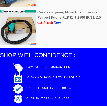
Cảm biến quang khuếch tán phản xạ
Pepperl-Fuchs RLK31-8-2500-IR/31/115
Xem...
Giá tốt nhất
SHOP WITH CONFIDENCE :
LOWEST PRICE GUARANTEED
30-DAY NO HASSLE RETURN POLICY
HIGHEST QUALITY PRODUCTS
OVER 20 YEARS IN BUSINESS