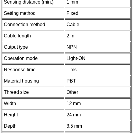
Sensing distance (min.)
1 mm
Setting method
Fixed
Connection method
Cable
Cable length
2 m
Output type
NPN
Operation mode
Light-ON
Response time
1 ms
Material housing
PBT
Thread size
Other
Width
12 mm
Height
24 mm
Depth
3.5 mm