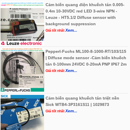
Cảm biến quang điện khuếch tán 0.005-
0.4m 10-30VDC red LED 3-wire NPN -
Leuze - HT5.1/2 Diffuse sensor with
background suppression
Xem...
Giá tốt nhất
Pepperl-Fuchs ML100-8-1000-RT/103/115
| Diffuse mode sensor -Cảm biến khuếch
tán 0-100mm 24VDC 0-20mA PNP IP67 2m
Xem...
Giá tốt nhất
Cảm biến quang khuếch tán triệt nền
Sick WTB4-3P3161S11 | 1029873
Xem...
Giá tốt nhất