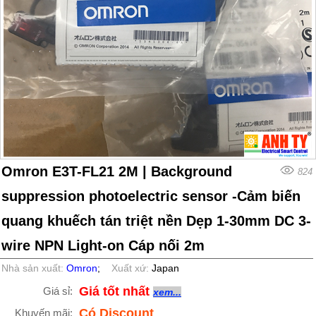
Omron E3T-FL21 2M | Background
824
suppression photoelectric sensor -Cảm biến
quang khuếch tán triệt nền Dẹp 1-30mm DC 3-
wire NPN Light-on Cáp nối 2m
Nhà sản xuất:
Omron
;
Xuất xứ:
Japan
Giá tốt nhất
Giá sỉ:
xem...
Có Discount
Khuyến mãi: