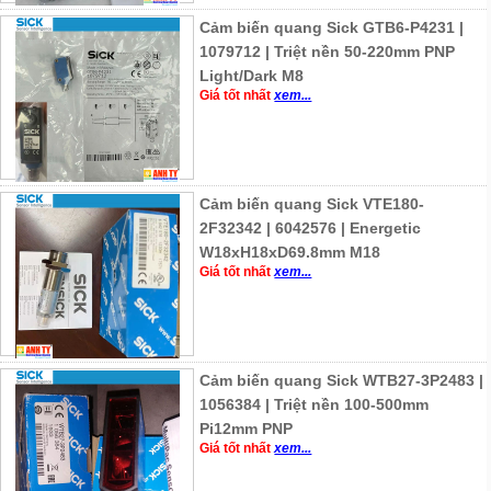
Cảm biến quang Sick GTB6-P4231 |
1079712 | Triệt nền 50-220mm PNP
Light/Dark M8
Giá tốt nhất
xem...
Cảm biến quang Sick VTE180-
2F32342 | 6042576 | Energetic
W18xH18xD69.8mm M18
Giá tốt nhất
xem...
Cảm biến quang Sick WTB27-3P2483 |
1056384 | Triệt nền 100-500mm
Pi12mm PNP
Giá tốt nhất
xem...