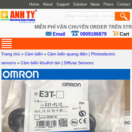
Home
About
Support
Solution
News
Press
Contact
MIỄN PHÍ VẬN CHUYỂN ORDER TRÊN 5TR
Email
0909186879
Cart
Trang chủ
»
Cảm biến
»
Cảm biến quang điện | Photoelectric
sensors
»
Cảm biến khuếch tán | Diffuse Sensors