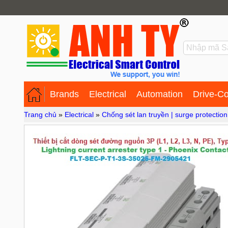
Brands
Electrical
Automation
Drive-Co
Trang chủ
»
Electrical
»
Chống sét lan truyền | surge protection