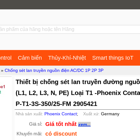
ntrol
Cảm biến
Thủy-Khí-Nhiệt
Smart things IoT
»
Chống sét lan truyền nguồn điện AC/DC 1P 2P 3P
Thiết bị chống sét lan truyền đường nguồ
(L1, L2, L3, N, PE) Loại T1 -Phoenix Cont
P-T1-3S-350/25-FM 2905421
Nhà sản xuất:
Phoenix Contact
;
Xuất xứ:
Germany
Giá tốt nhất
Giá sỉ:
xem...
có discount
Khuyến mãi: