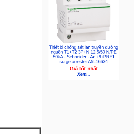
Thiết bị chống sét lan truyền đường
nguồn T1+T2 3P+N 12.5/50 N/PE
50kA - Schneider - Acti 9 iPRF1
surge arrester A9L16634
Giá tốt nhất
Xem...