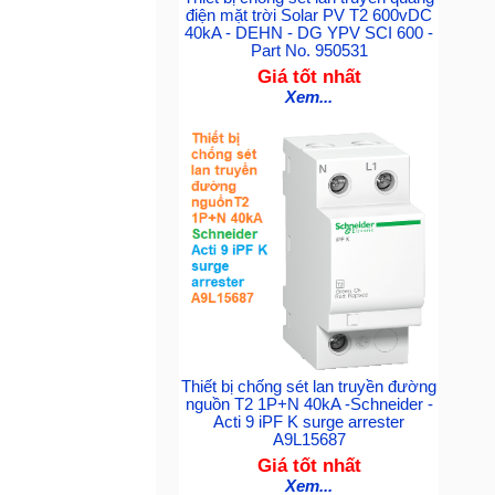
điện mặt trời Solar PV T2 600vDC
40kA - DEHN - DG YPV SCI 600 -
Part No. 950531
Giá tốt nhất
Xem...
Thiết bị chống sét lan truyền đường
nguồn T2 1P+N 40kA -Schneider -
Acti 9 iPF K surge arrester
A9L15687
Giá tốt nhất
Xem...