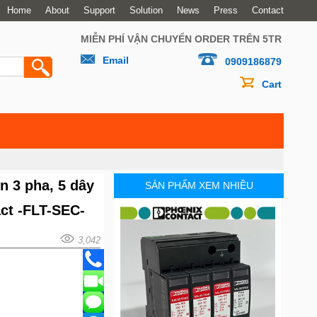
Home
About
Support
Solution
News
Press
Contact
MIỄN PHÍ VẬN CHUYỂN ORDER TRÊN 5TR
Email
0909186879
Cart
n 3 pha, 5 dây
SẢN PHẨM XEM NHIỀU
act -FLT-SEC-
3,042