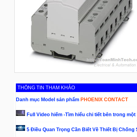
THÔNG TIN THAM KHẢO
Danh mục Model sản phẩm
PHOENIX CONTACT
Full Video hiếm -Tìm hiểu chi tiết bên trong một
5 Điều Quan Trọng Cần Biết Về Thiết Bị Chống 