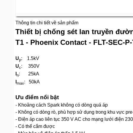
Thông tin chi tiết về sản phẩm
Thiết bị chống sét lan truyền đườn
T1 - Phoenix Contact - FLT-SEC-P
U
: 1.5kV
p
U
: 350V
c
I
: 25kA
n
I
: 50kA
max
Ưu điểm nổi bật
- Khoảng cách Spark không có dòng quá áp
- Không có dòng rò, phù hợp sử dụng trong khu vực pre
- Điện áp cao liên tục 350 V AC cho mạng lưới điện 23
- Có thể cắm được