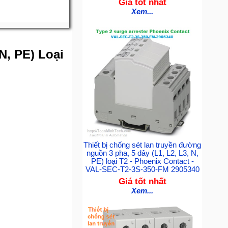
Giá tốt nhất
Xem...
N, PE) Loại
Thiết bị chống sét lan truyền đường
nguồn 3 pha, 5 dây (L1, L2, L3, N,
PE) loại T2 - Phoenix Contact -
VAL-SEC-T2-3S-350-FM 2905340
Giá tốt nhất
Xem...