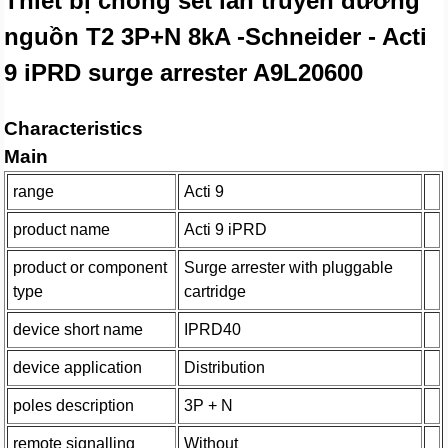
Thiết bị chống sét lan truyền đường
nguồn T2 3P+N 8kA -Schneider - Acti
9 iPRD surge arrester A9L20600
Characteristics
Main
range
Acti 9
product name
Acti 9 iPRD
product or component
Surge arrester with pluggable
type
cartridge
device short name
IPRD40
device application
Distribution
poles description
3P + N
remote signalling
Without