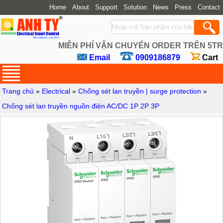
Home
About
Support
Solution
News
Press
Contact
MIỄN PHÍ VẬN CHUYỂN ORDER TRÊN 5TR
Email
0909186879
Cart
Trang chủ
»
Electrical
»
Chống sét lan truyền | surge protection
»
Chống sét lan truyền nguồn điện AC/DC 1P 2P 3P