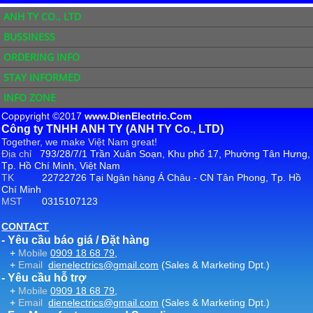
ANH TY CO., LTD
BUSSINESS
ORDERING INFO
STAY INFORMED
INFO ZONE
Coppyright ©2017
www.DienElectric.Com
Công ty TNHH ANH TY (ANH TY Co., LTD)
Together, we make Việt Nam great!
Địa chỉ
793/28/7/1 Trần Xuân Soạn, Khu phố 17, Phường Tân Hưng,
Tp. Hồ Chí Minh, Việt Nam
TK
22722726 Tại Ngân hàng Á Châu - CN Tân Phong, Tp. Hồ
Chí Minh
MST
0315107123
CONTACT
- Yêu cầu báo giá / Đặt hàng
+
Mobile
0909 18 68 79
,
+
Email
dienelectrics@gmail.com
(Sales & Marketing Dpt.)
- Yêu cầu hỗ trợ
+
Mobile
0909 18 68 79
,
+
Email
dienelectrics@gmail.com
(Sales & Marketing Dpt.)