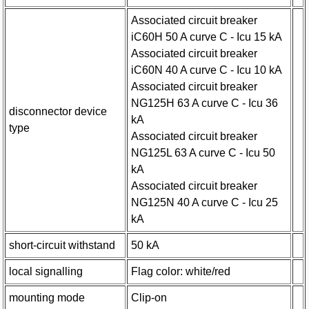
Associated circuit breaker
iC60H 50 A curve C - Icu 15 kA
Associated circuit breaker
iC60N 40 A curve C - Icu 10 kA
Associated circuit breaker
NG125H 63 A curve C - Icu 36
disconnector device
kA
type
Associated circuit breaker
NG125L 63 A curve C - Icu 50
kA
Associated circuit breaker
NG125N 40 A curve C - Icu 25
kA
short-circuit withstand
50 kA
local signalling
Flag color: white/red
mounting mode
Clip-on