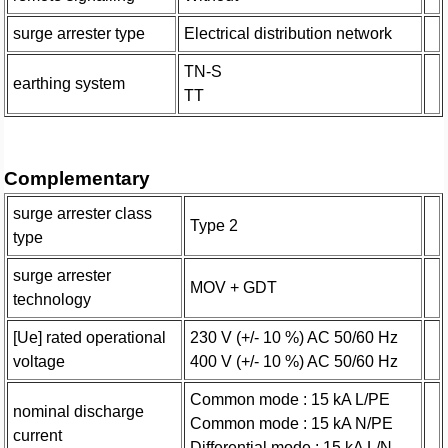
surge arrester type
Electrical distribution network
TN-S
earthing system
TT
Complementary
surge arrester class
Type 2
type
surge arrester
MOV + GDT
technology
[Ue] rated operational
230 V (+/- 10 %) AC 50/60 Hz
voltage
400 V (+/- 10 %) AC 50/60 Hz
Common mode : 15 kA L/PE
nominal discharge
Common mode : 15 kA N/PE
current
Differential mode : 15 kA L/N