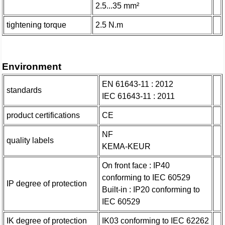
2.5...35 mm²
tightening torque
2.5 N.m
Environment
EN 61643-11 : 2012
standards
IEC 61643-11 : 2011
product certifications
CE
NF
quality labels
KEMA-KEUR
On front face : IP40
conforming to IEC 60529
IP degree of protection
Built-in : IP20 conforming to
IEC 60529
IK degree of protection
IK03 conforming to IEC 62262