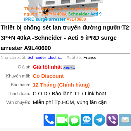
Thiết bị chống sét lan truyền đường nguồn T2
1,252
3P+N 40kA -Schneider - Acti 9 iPRD surge
arrester A9L40600
Nhà sản xuất:
Schneider Electric
;
Xuất xứ:
France
Giá tốt nhất
Giá sỉ:
xem...
Có Discount
Khuyến mãi:
12 Tháng (Chính hãng)
Bảo hành:
C.O.D / Bảo lãnh TT / Link hoạt
Thanh toán:
Miễn phí Tp.HCM, vùng lân cận
Vận chuyển: