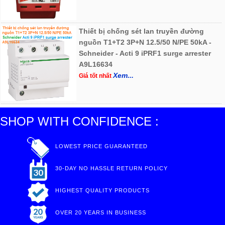
Thiết bị chống sét lan truyền đường
nguồn T1+T2 3P+N 12.5/50 N/PE 50kA -
Schneider - Acti 9 iPRF1 surge arrester
A9L16634
Xem...
Giá tốt nhất
SHOP WITH CONFIDENCE :
LOWEST PRICE GUARANTEED
30-DAY NO HASSLE RETURN POLICY
HIGHEST QUALITY PRODUCTS
OVER 20 YEARS IN BUSINESS