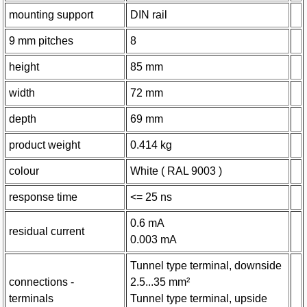
mounting support
DIN rail
9 mm pitches
8
height
85 mm
width
72 mm
depth
69 mm
product weight
0.414 kg
colour
White ( RAL 9003 )
response time
<= 25 ns
0.6 mA
residual current
0.003 mA
Tunnel type terminal, downside
connections -
2.5...35 mm²
terminals
Tunnel type terminal, upside