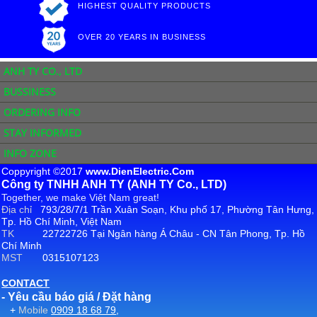
HIGHEST QUALITY PRODUCTS
OVER 20 YEARS IN BUSINESS
ANH TY CO., LTD
BUSSINESS
ORDERING INFO
STAY INFORMED
INFO ZONE
Coppyright ©2017
www.DienElectric.Com
Công ty TNHH ANH TY (ANH TY Co., LTD)
Together, we make Việt Nam great!
Địa chỉ
793/28/7/1 Trần Xuân Soạn, Khu phố 17, Phường Tân Hưng,
Tp. Hồ Chí Minh, Việt Nam
TK
22722726 Tại Ngân hàng Á Châu - CN Tân Phong, Tp. Hồ
Chí Minh
MST
0315107123
CONTACT
- Yêu cầu báo giá / Đặt hàng
+
Mobile
0909 18 68 79
,