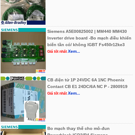
Siemens A5E00825002 | MM440 MM430
Inverter drive board -Bo mạch điều khiển
biến tần có/ không IGBT Fs450r12ke3
Xem...
Giá tốt nhất
CB điện tử 1P 24VDC 6A 1NC Phoenix
Contact CB E1 24DC/6A NC P - 2800919
Xem...
Giá tốt nhất
Bo mạch thay thế cho mô-đun
Powerblock IGD2/R4 Siemens