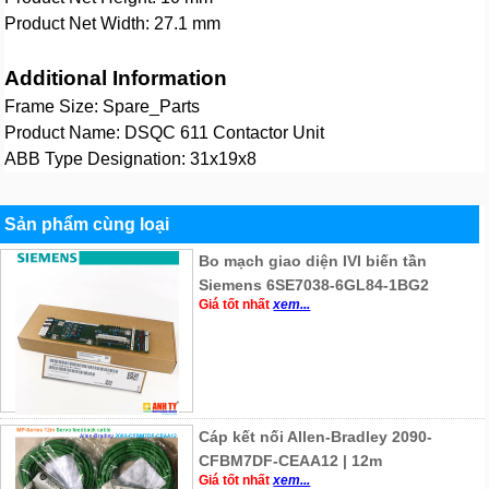
Product Net Width: 27.1 mm
Additional Information
Frame Size: Spare_Parts
Product Name: DSQC 611 Contactor Unit
ABB Type Designation: 31x19x8
Sản phẩm cùng loại
Bo mạch giao diện IVI biến tần
Siemens 6SE7038-6GL84-1BG2
Giá tốt nhất
xem...
Cáp kết nối Allen-Bradley 2090-
CFBM7DF-CEAA12 | 12m
Giá tốt nhất
xem...