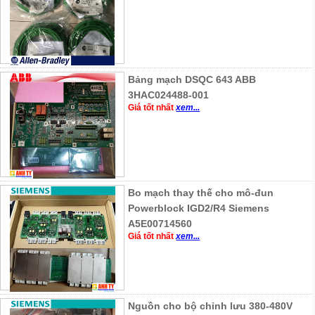
Bảng mạch DSQC 643 ABB
3HAC024488-001
Giá tốt nhất
xem...
Bo mạch thay thế cho mô-đun
Powerblock IGD2/R4 Siemens
A5E00714560
Giá tốt nhất
xem...
Nguồn cho bộ chỉnh lưu 380-480V