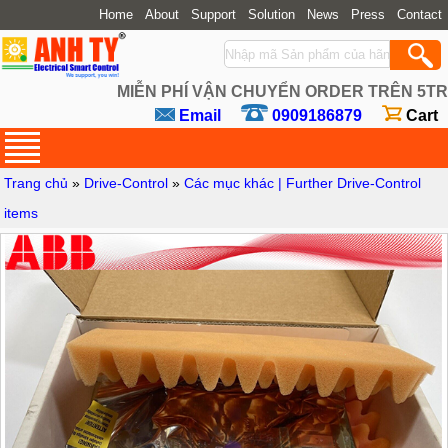
Home
About
Support
Solution
News
Press
Contact
MIỄN PHÍ VẬN CHUYỂN ORDER TRÊN 5TR
Email
0909186879
Cart
Trang chủ
»
Drive-Control
»
Các mục khác | Further Drive-Control
items