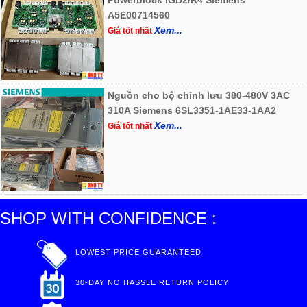
A5E00714560
Xem...
Giá tốt nhất
Nguồn cho bộ chỉnh lưu 380-480V 3AC
310A Siemens 6SL3351-1AE33-1AA2
Xem...
Giá tốt nhất
SHOP WITH CONFIDENCE :
LOWEST PRICE GUARANTEED
30-DAY NO HASSLE RETURN POLICY