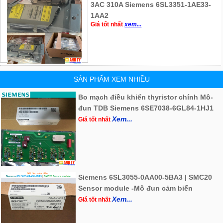
3AC 310A Siemens 6SL3351-1AE33-
1AA2
Giá tốt nhất
xem...
SẢN PHẨM XEM NHIỀU
Bo mạch điều khiển thyristor chính Mô-
đun TDB Siemens 6SE7038-6GL84-1HJ1
Xem...
Giá tốt nhất
Siemens 6SL3055-0AA00-5BA3 | SMC20
Sensor module -Mô đun cảm biến
Xem...
Giá tốt nhất