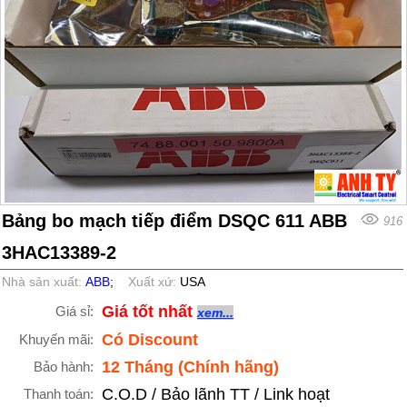
Bảng bo mạch tiếp điểm DSQC 611 ABB
916
3HAC13389-2
Nhà sản xuất:
ABB
;
Xuất xứ:
USA
Giá tốt nhất
Giá sỉ:
xem...
Có Discount
Khuyến mãi:
12 Tháng (Chính hãng)
Bảo hành:
C.O.D / Bảo lãnh TT / Link hoạt
Thanh toán: