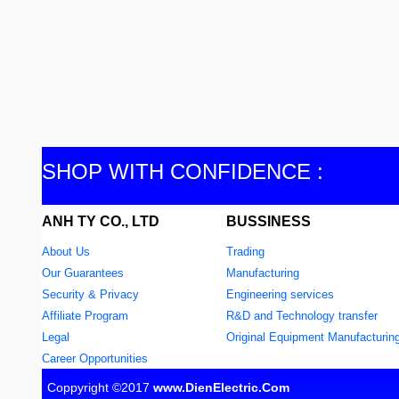
SHOP WITH CONFIDENCE :
ANH TY CO., LTD
BUSSINESS
About Us
Trading
Our Guarantees
Manufacturing
Security & Privacy
Engineering services
Affiliate Program
R&D and Technology transfer
Legal
Original Equipment Manufacturin
Career Opportunities
Coppyright ©2017
www.DienElectric.Com