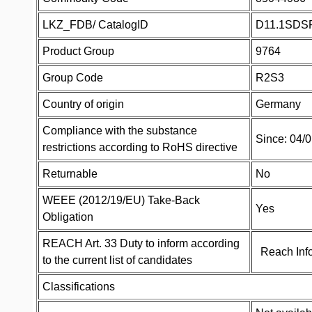
LKZ_FDB/ CatalogID
D11.1SDS
Product Group
9764
Group Code
R2S3
Country of origin
Germany
Compliance with the substance
Since: 04/
restrictions according to RoHS directive
Returnable
No
WEEE (2012/19/EU) Take-Back
Yes
Obligation
REACH Art. 33 Duty to inform according
Reach Inf
to the current list of candidates
Classifications