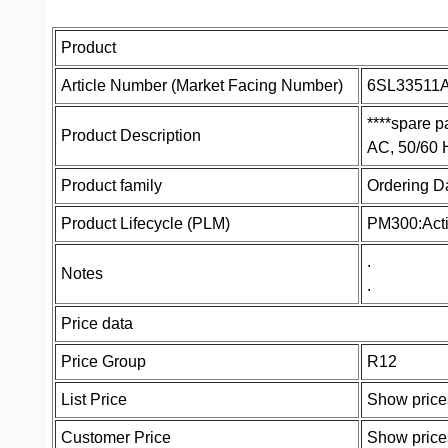
Product
Article Number (Market Facing Number)
6SL33511
****spare 
Product Description
AC, 50/60 
Product family
Ordering D
Product Lifecycle (PLM)
PM300:Acti
.
Notes
.
Price data
Price Group
R12
List Price
Show price
Customer Price
Show price