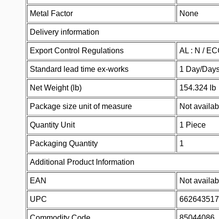
Metal Factor
None
Delivery information
Export Control Regulations
AL : N / E
Standard lead time ex-works
1 Day/Day
Net Weight (lb)
154.324 lb
Package size unit of measure
Not availab
Quantity Unit
1 Piece
Packaging Quantity
1
Additional Product Information
EAN
Not availab
UPC
662643517
Commodity Code
85044086