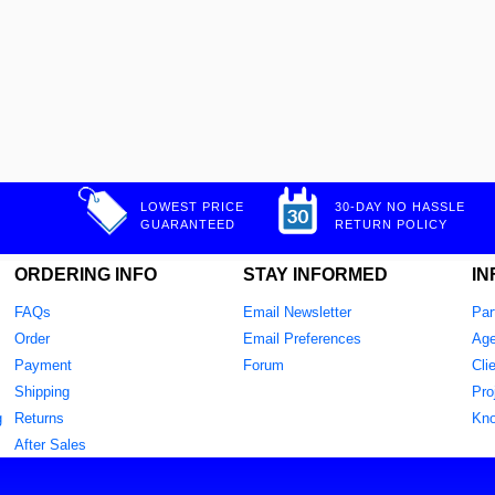
LOWEST PRICE
30-DAY NO HASSLE
GUARANTEED
RETURN POLICY
ORDERING INFO
STAY INFORMED
IN
FAQs
Email Newsletter
Par
Order
Email Preferences
Age
Payment
Forum
Cli
Shipping
Pro
g
Returns
Kn
After Sales