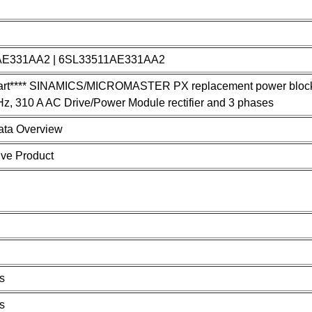
AE331AA2 | 6SL33511AE331AA2
part**** SINAMICS/MICROMASTER PX replacement power block 
Hz, 310 A AC Drive/Power Module rectifier and 3 phases
ata Overview
ve Product
s
s