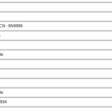
CCN : 9N9999
s
le
le
934