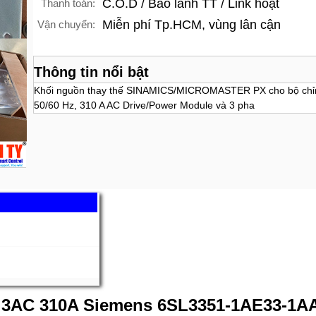
C.O.D / Bảo lãnh TT / Link hoạt
Thanh toán:
Miễn phí Tp.HCM, vùng lân cận
Vận chuyển:
Thông tin nổi bật
Khối nguồn thay thế SINAMICS/MICROMASTER PX cho bộ chỉn
50/60 Hz, 310 A AC Drive/Power Module và 3 pha
V 3AC 310A Siemens 6SL3351-1AE33-1A