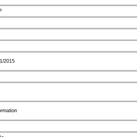
P
01/2015
ormation