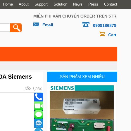
Home
About
Support
Solution
News
Press
Contact
MIỄN PHÍ VẬN CHUYỂN ORDER TRÊN 5TR
Email
0909186879
Cart
10A Siemens
SẢN PHẨM XEM NHIỀU
1,034