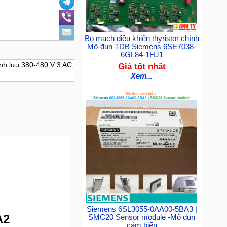
Bo mạch điều khiển thyristor chính
Mô-đun TDB Siemens 6SE7038-
6GL84-1HJ1
h lưu 380-480 V 3 AC,
Giá tốt nhất
Xem...
Siemens 6SL3055-0AA00-5BA3 |
A2
SMC20 Sensor module -Mô đun
cảm biến