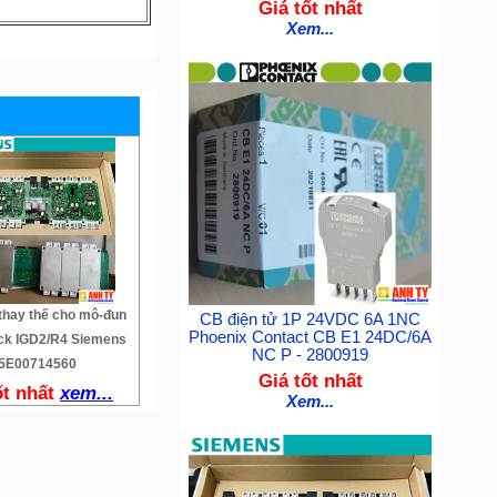
Giá tốt nhất
Xem...
thay thế cho mô-đun
CB điện tử 1P 24VDC 6A 1NC
Phoenix Contact CB E1 24DC/6A
ck IGD2/R4 Siemens
NC P - 2800919
5E00714560
Giá tốt nhất
ốt nhất
xem...
Xem...