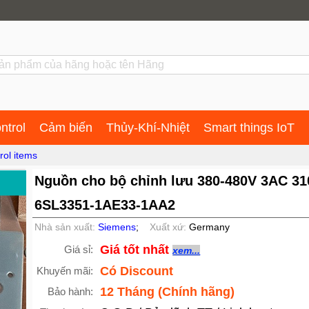
ntrol
Cảm biến
Thủy-Khí-Nhiệt
Smart things IoT
rol items
Nguồn cho bộ chỉnh lưu 380-480V 3AC 3
6SL3351-1AE33-1AA2
Nhà sản xuất:
Siemens
;
Xuất xứ:
Germany
Giá tốt nhất
Giá sỉ:
xem...
Có Discount
Khuyến mãi:
12 Tháng (Chính hãng)
Bảo hành: