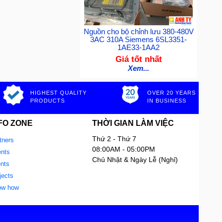
Nguồn cho bộ chỉnh lưu 380-480V
3AC 310A Siemens 6SL3351-
1AE33-1AA2
Giá tốt nhất
Xem...
HIGHEST QUALITY
OVER 20 YEARS
PRODUCTS
IN BUSINESS
FO ZONE
THỜI GIAN LÀM VIỆC
Thứ 2 - Thứ 7
tners
08:00AM - 05:00PM
nts
Chủ Nhật & Ngày Lễ (Nghỉ)
ents
jects
ow how