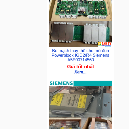
Bo mạch thay thế cho mô-đun
Powerblock IGD2/R4 Siemens
A5E00714560
Giá tốt nhất
Xem...