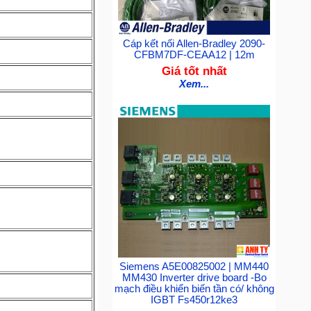
Cáp kết nối Allen-Bradley 2090-
CFBM7DF-CEAA12 | 12m
Giá tốt nhất
Xem...
Siemens A5E00825002 | MM440
MM430 Inverter drive board -Bo
mạch điều khiển biến tần có/ không
IGBT Fs450r12ke3