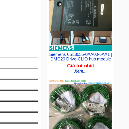
Siemens 6SL3055-0AA00-6AA1 |
DMC20 Drive-CLIQ hub module
Giá tốt nhất
Xem...