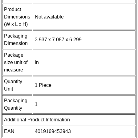
Product
Dimensions
Not available
(W x L x H)
Packaging
3.937 x 7.087 x 6.299
Dimension
Package
size unit of
in
measure
Quantity
1 Piece
Unit
Packaging
1
Quantity
Additional Product Information
EAN
4019169453943