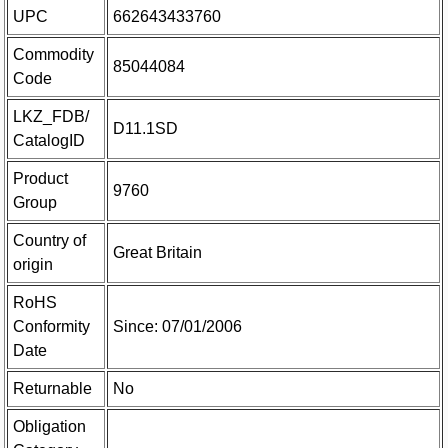
UPC
662643433760
Commodity
85044084
Code
LKZ_FDB/
D11.1SD
CatalogID
Product
9760
Group
Country of
Great Britain
origin
RoHS
Conformity
Since: 07/01/2006
Date
Returnable
No
Obligation