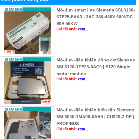
Mô-đun smart line Siemens 6SL3130-
6TE25-5AA3 | 3AC 380-480V 600VDC
90A 55KW
Giá tốt nhất
xem...
Mô-đun điều khiển động cơ Siemens
6SL3120-1TE23-0AC0 | S120 Single
motor module
Giá tốt nhất
xem...
Mô-đun điều khiển biến tần Siemens
6SL3040-1MA00-0AA0 | CU320-2 DP |
PROFIBUS
Giá tốt nhất
xem...