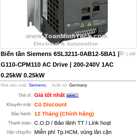
Biến tần Siemens 6SL3211-0AB12-5BA1 |
1,498
G110-CPM110 AC Drive | 200-240V 1AC
0.25kW 0.25kW
Nhà sản xuất:
Siemens
;
Xuất xứ:
Germany
Giá tốt nhất
Giá sỉ:
xem...
Có Discount
Khuyến mãi:
12 Tháng (Chính hãng)
Bảo hành:
C.O.D / Bảo lãnh TT / Link hoạt
Thanh toán:
Miễn phí Tp.HCM, vùng lân cận
Vận chuyển: