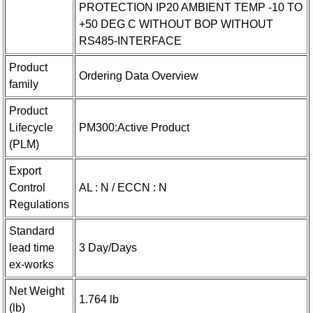
PROTECTION IP20 AMBIENT TEMP -10 TO
+50 DEG C WITHOUT BOP WITHOUT
RS485-INTERFACE
Product
Ordering Data Overview
family
Product
Lifecycle
PM300:Active Product
(PLM)
Export
Control
AL : N / ECCN : N
Regulations
Standard
lead time
3 Day/Days
ex-works
Net Weight
1.764 lb
(lb)