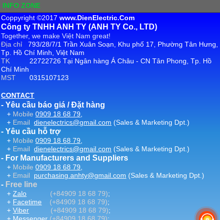
INFO ZONE
Coppyright ©2017
www.DienElectric.Com
Công ty TNHH ANH TY (ANH TY Co., LTD)
Together, we make Việt Nam great!
Địa chỉ
793/28/7/1 Trần Xuân Soạn, Khu phố 17, Phường Tân Hưng,
Tp. Hồ Chí Minh, Việt Nam
TK
22722726 Tại Ngân hàng Á Châu - CN Tân Phong, Tp. Hồ
Chí Minh
MST
0315107123
CONTACT
- Yêu cầu báo giá / Đặt hàng
+
Mobile
0909 18 68 79
,
+
Email
dienelectrics@gmail.com
(Sales & Marketing Dpt.)
- Yêu cầu hỗ trợ
+
Mobile
0909 18 68 79
,
+
Email
dienelectrics@gmail.com
(Sales & Marketing Dpt.)
- For Manufacturers and Suppliers
+
Mobile
0909 18 68 79
,
+
Email
purchasing.anhty@gmail.com
(Sales & Marketing Dpt.)
-
Free line
+
Zalo
(+84909 18 68 79)
;
+
Facetime
(+84909 18 68 79)
;
+
Viber
(+84909 18 68 79)
;
+
Messenger
(+84909 18 68 79)
;