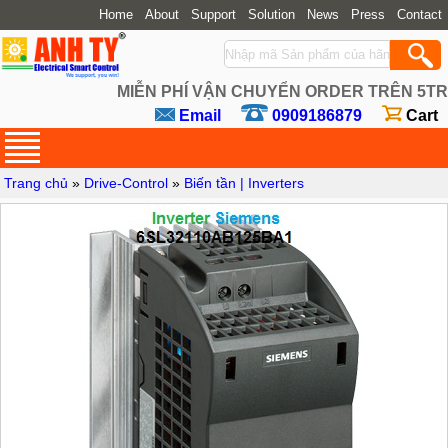
Home
About
Support
Solution
News
Press
Contact
MIỄN PHÍ VẬN CHUYỂN ORDER TRÊN 5TR
Email
0909186879
Cart
Trang chủ
»
Drive-Control
»
Biến tần | Inverters