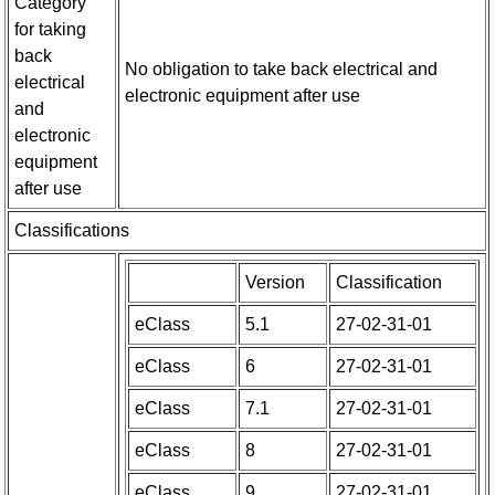
Category
for taking
back
No obligation to take back electrical and
electrical
electronic equipment after use
and
electronic
equipment
after use
Classifications
Version
Classification
eClass
5.1
27-02-31-01
eClass
6
27-02-31-01
eClass
7.1
27-02-31-01
eClass
8
27-02-31-01
eClass
9
27-02-31-01