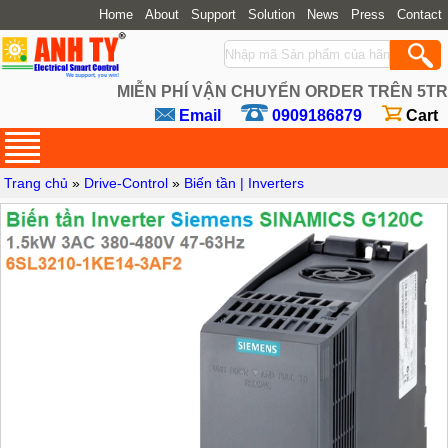
Home
About
Support
Solution
News
Press
Contact
MIỄN PHÍ VẬN CHUYỂN ORDER TRÊN 5TR
Email
0909186879
Cart
Trang chủ
»
Drive-Control
»
Biến tần | Inverters