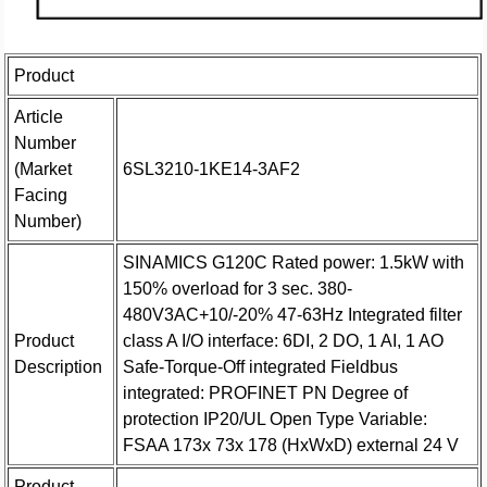
Product
Article
Number
(Market
6SL3210-1KE14-3AF2
Facing
Number)
SINAMICS G120C Rated power: 1.5kW with
150% overload for 3 sec. 380-
480V3AC+10/-20% 47-63Hz Integrated filter
Product
class A I/O interface: 6DI, 2 DO, 1 AI, 1 AO
Description
Safe-Torque-Off integrated Fieldbus
integrated: PROFINET PN Degree of
protection IP20/UL Open Type Variable:
FSAA 173x 73x 178 (HxWxD) external 24 V
Product