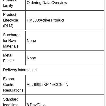
Ordering Data Overview
family
Product
Lifecycle
PM300:Active Product
(PLM)
Surcharge
for Raw
None
Materials
Metal
None
Factor
Delivery information
Export
Control
AL : 9I999KP / ECCN : N
Regulations
Standard
lead time
8 Day/Days