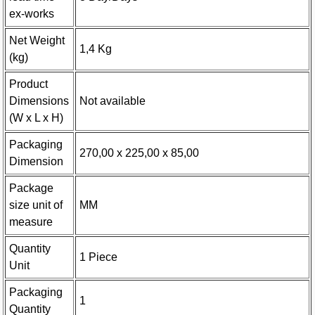
ex-works
Net Weight
1,4 Kg
(kg)
Product
Dimensions
Not available
(W x L x H)
Packaging
270,00 x 225,00 x 85,00
Dimension
Package
size unit of
MM
measure
Quantity
1 Piece
Unit
Packaging
1
Quantity