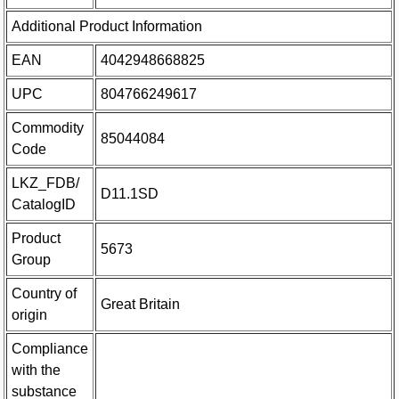
Additional Product Information
EAN
4042948668825
UPC
804766249617
Commodity
85044084
Code
LKZ_FDB/
D11.1SD
CatalogID
Product
5673
Group
Country of
Great Britain
origin
Compliance
with the
substance