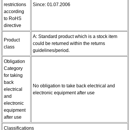
restrictions
Since: 01.07.2006
according
to RoHS
directive
A: Standard product which is a stock item
Product
could be returned within the returns
class
guidelines/period.
Obligation
Category
for taking
back
No obligation to take back electrical and
electrical
electronic equipment after use
and
electronic
equipment
after use
Classifications