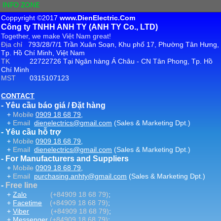
INFO ZONE
Coppyright ©2017
www.DienElectric.Com
Công ty TNHH ANH TY (ANH TY Co., LTD)
Together, we make Việt Nam great!
Địa chỉ
793/28/7/1 Trần Xuân Soạn, Khu phố 17, Phường Tân Hưng,
Tp. Hồ Chí Minh, Việt Nam
TK
22722726 Tại Ngân hàng Á Châu - CN Tân Phong, Tp. Hồ
Chí Minh
MST
0315107123
CONTACT
- Yêu cầu báo giá / Đặt hàng
+
Mobile
0909 18 68 79
,
+
Email
dienelectrics@gmail.com
(Sales & Marketing Dpt.)
- Yêu cầu hỗ trợ
+
Mobile
0909 18 68 79
,
+
Email
dienelectrics@gmail.com
(Sales & Marketing Dpt.)
- For Manufacturers and Suppliers
+
Mobile
0909 18 68 79
,
+
Email
purchasing.anhty@gmail.com
(Sales & Marketing Dpt.)
-
Free line
+
Zalo
(+84909 18 68 79)
;
+
Facetime
(+84909 18 68 79)
;
+
Viber
(+84909 18 68 79)
;
+
Messenger
(+84909 18 68 79)
;