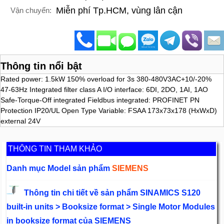
Miễn phí Tp.HCM, vùng lân cận
Vận chuyển:
Thông tin nổi bật
Rated power: 1.5kW 150% overload for 3s 380-480V3AC+10/-20%
47-63Hz Integrated filter class A I/O interface: 6DI, 2DO, 1AI, 1AO
Safe-Torque-Off integrated Fieldbus integrated: PROFINET PN
Protection IP20/UL Open Type Variable: FSAA 173x73x178 (HxWxD)
external 24V
THÔNG TIN THAM KHẢO
Danh mục Model sản phẩm
SIEMENS
Thông tin chi tiết về sản phẩm SINAMICS S120
built-in units > Booksize format > Single Motor Modules
in booksize format của SIEMENS