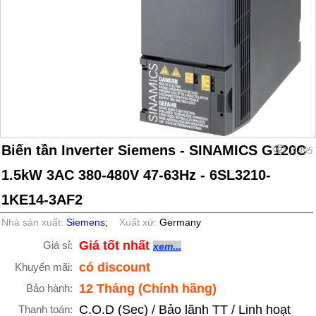
Biến tần Inverter Siemens - SINAMICS G120C
3,495
1.5kW 3AC 380-480V 47-63Hz - 6SL3210-
1KE14-3AF2
Nhà sản xuất:
Siemens
;
Xuất xứ:
Germany
Giá tốt nhất
Giá sỉ:
xem...
có discount
Khuyến mãi:
12 Tháng (Chính hãng)
Bảo hành:
C.O.D (Sec) / Bảo lãnh TT / Linh hoạt
Thanh toán: