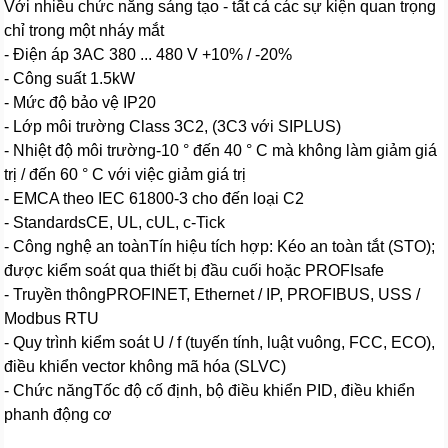
Với nhiều chức năng sáng tạo - tất cả các sự kiện quan trọng
chỉ trong một nháy mắt
- Điện áp 3AC 380 ... 480 V +10% / -20%
- Công suất 1.5kW
- Mức độ bảo vệ IP20
- Lớp môi trường Class 3C2, (3C3 với SIPLUS)
- Nhiệt độ môi trường-10 ° đến 40 ° C mà không làm giảm giá
trị / đến 60 ° C với việc giảm giá trị
- EMCA theo IEC 61800-3 cho đến loại C2
- StandardsCE, UL, cUL, c-Tick
- Công nghệ an toànTín hiệu tích hợp: Kéo an toàn tắt (STO);
được kiểm soát qua thiết bị đầu cuối hoặc PROFIsafe
- Truyền thôngPROFINET, Ethernet / IP, PROFIBUS, USS /
Modbus RTU
- Quy trình kiểm soát U / f (tuyến tính, luật vuông, FCC, ECO),
điều khiển vector không mã hóa (SLVC)
- Chức năngTốc độ cố định, bộ điều khiển PID, điều khiển
phanh động cơ