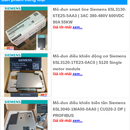
Mô-đun smart line Siemens 6SL3130-
6TE25-5AA3 | 3AC 380-480V 600VDC
90A 55KW
Giá tốt nhất
xem...
Mô-đun điều khiển động cơ Siemens
6SL3120-1TE23-0AC0 | S120 Single
motor module
Giá tốt nhất
xem...
Mô-đun điều khiển biến tần Siemens
6SL3040-1MA00-0AA0 | CU320-2 DP |
PROFIBUS
Giá tốt nhất
xem...