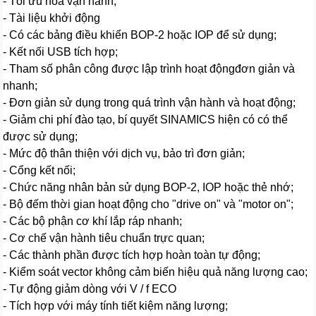
- Tối ưu hoá vận hành;
- Tài liệu khởi động
- Có các bảng điều khiển BOP-2 hoặc IOP để sử dụng;
- Kết nối USB tích hợp;
- Tham số phân công được lập trình hoạt độngđơn giản và
nhanh;
- Đơn giản sử dụng trong quá trình vận hành và hoạt động;
- Giảm chi phí đào tạo, bí quyết SINAMICS hiện có có thể
được sử dụng;
- Mức độ thân thiện với dịch vụ, bảo trì đơn giản;
- Cổng kết nối;
- Chức năng nhân bản sử dụng BOP-2, IOP hoặc thẻ nhớ;
- Bộ đếm thời gian hoạt động cho "drive on" và "motor on";
- Các bộ phận cơ khí lắp ráp nhanh;
- Cơ chế vận hành tiêu chuẩn trực quan;
- Các thành phần được tích hợp hoàn toàn tự động;
- Kiểm soát vector không cảm biến hiệu quả năng lượng cao;
- Tự động giảm dòng với V / f ECO
- Tích hợp với máy tính tiết kiệm năng lượng;