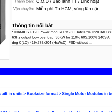
C.O.D / Bảo lãnh TT / Link hoạt
Thanh toán:
Miễn phí Tp.HCM, vùng lân cận
Vận chuyển:
Thông tin nổi bật
SINAMICS G120 Power module PM230 Unfilterde IP20 3AC38
63Hz output Low overload: 30KW for 110% 60S,100% 240S Amb
deg C(LO) 419x275x204 (HxWxD), FSD without ...
uilt-in units > Booksize format > Single Motor Modules in 