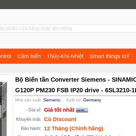
ntrol
Cảm biến
Thủy-Khí-Nhiệt
Smart things IoT
Bộ Biến tần Converter Siemens - SINAMI
G120P PM230 FSB IP20 drive - 6SL3210-
Nhà sản xuất:
Siemens
;
Xuất xứ:
Germany
Giá tốt nhất
Giá sỉ:
xem...
Có Discount
Khuyến mãi:
12 Tháng (Chính hãng)
Bảo hành: