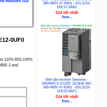
Line Modules của
380-480V 47-63Hz - 6SL3210-
1KE12-3AB2
Giá tốt nhất
Xem...
FE12-0UF0
for 110% 60S,100%
0B/E-2 and
Biến tần Inverter Siemens -
SINAMICS G120C 18.5kW 3AC
380-480V 47-63Hz - 6SL3210-
1KE23-8AF1
Giá tốt nhất
Xem...