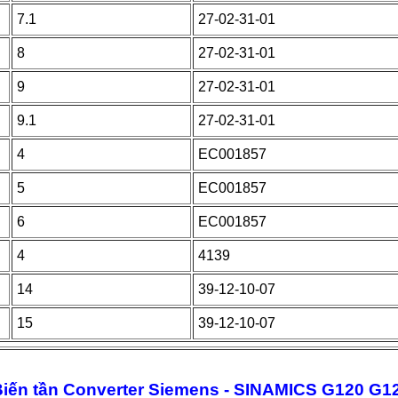
7.1
27-02-31-01
8
27-02-31-01
9
27-02-31-01
9.1
27-02-31-01
4
EC001857
5
EC001857
6
EC001857
4
4139
14
39-12-10-07
15
39-12-10-07
ộ Biến tần Converter Siemens - SINAMICS G120 G