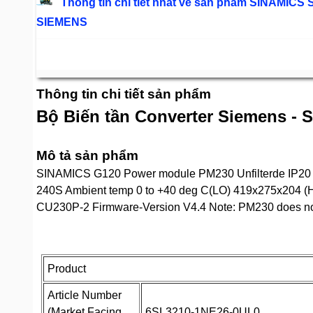
Thông tin chi tiết nhất về sản phẩm SINAMICS S1
SIEMENS
Thông tin chi tiết sản phẩm
Bộ Biến tần Converter Siemens - 
Mô tả sản phẩm
SINAMICS G120 Power module PM230 Unfilterde IP20
240S Ambient temp 0 to +40 deg C(LO) 419x275x204 (H
CU230P-2 Firmware-Version V4.4 Note: PM230 does not
Product
Article Number
(Market Facing
6SL3210-1NE26-0UL0