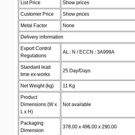
List Price
Show prices
Customer Price
Show prices
Metal Factor
None
Delivery information
Export Control
AL : N / ECCN : 3A999A
Regulations
Standard lead
25 Day/Days
time ex-works
Net Weight (kg)
11 Kg
Product
Dimensions (W x
Not available
L x H)
Packaging
378.00 x 496.00 x 290.00
Dimension