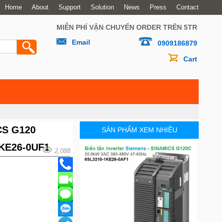
Home
About
Support
Solution
News
Press
Contact
MIỄN PHÍ VẬN CHUYỂN ORDER TRÊN 5TR
Email
0909186879
Cart
CS G120
SẢN PHẨM XEM NHIỀU
1KE26-0UF1
2,088