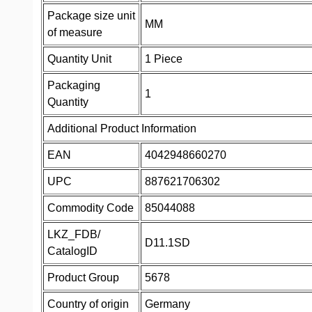
Package size unit
MM
of measure
Quantity Unit
1 Piece
Packaging
1
Quantity
Additional Product Information
EAN
4042948660270
UPC
887621706302
Commodity Code
85044088
LKZ_FDB/
D11.1SD
CatalogID
Product Group
5678
Country of origin
Germany