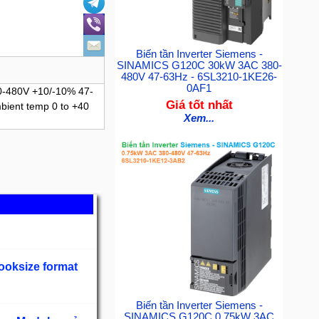
Biến tần Inverter Siemens -
SINAMICS G120C 30kW 3AC 380-
480V 47-63Hz - 6SL3210-1KE26-
0AF1
0-480V +10/-10% 47-
Giá tốt nhất
ient temp 0 to +40
Xem...
booksize format
Biến tần Inverter Siemens -
SINAMICS G120C 0.75kW 3AC