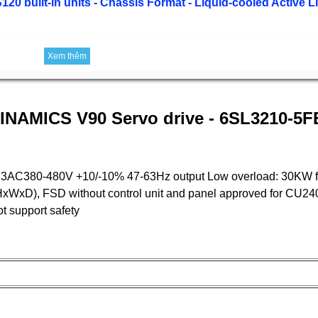
20 built-in units - Chassis Format - Liquid-cooled Active 
Xem thêm
SINAMICS V90 Servo drive - 6SL3210-5
 3AC380-480V +10/-10% 47-63Hz output Low overload: 30KW 
xWxD), FSD without control unit and panel approved for CU24
 support safety