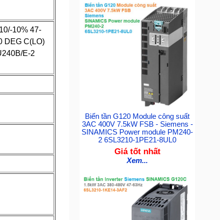
0/-10% 47-
 DEG C(LO)
240B/E-2
Biến tần G120 Module công suất
3AC 400V 7.5kW FSB - Siemens -
SINAMICS Power module PM240-
2 6SL3210-1PE21-8UL0
Giá tốt nhất
Xem...