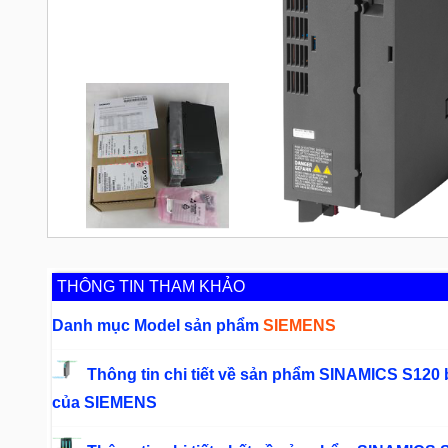
THÔNG TIN THAM KHẢO
Danh mục Model sản phẩm
SIEMENS
Thông tin chi tiết về sản phẩm SINAMICS S120 b
của SIEMENS