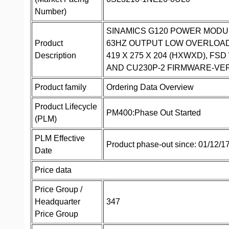
Number)
SINAMICS G120 POWER MODULE
Product
63HZ OUTPUT LOW OVERLOAD: 
Description
419 X 275 X 204 (HXWXD), F
AND CU230P-2 FIRMWARE-VER
Product family
Ordering Data Overview
Product Lifecycle
PM400:Phase Out Started
(PLM)
PLM Effective
Product phase-out since: 01/12/1
Date
Price data
Price Group /
Headquarter
347
Price Group