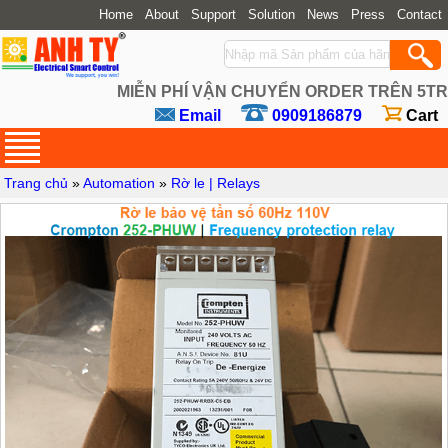
Home
About
Support
Solution
News
Press
Contact
MIỄN PHÍ VẬN CHUYỂN ORDER TRÊN 5TR
Email
0909186879
Cart
Trang chủ
»
Automation
»
Rờ le | Relays