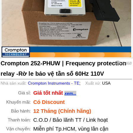
Crompton 252-PHUW | Frequency protection
3,468
relay -Rờ le bảo vệ tần số 60Hz 110V
Nhà sản xuất:
Crompton Instruments - TE
;
Xuất xứ:
USA
Giá tốt nhất
Giá sỉ:
xem...
Có Discount
Khuyến mãi:
12 Tháng (Chính hãng)
Bảo hành:
C.O.D / Bảo lãnh TT / Link hoạt
Thanh toán:
Miễn phí Tp.HCM, vùng lân cận
Vận chuyển: