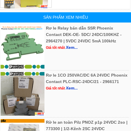
SẢN PHẨM XEM NHIỀU
Rơ le Relay bán dẫn SSR Phoenix
Contact DEK-OE- 5DC/ 24DC/100KHZ -
2964270 | 5VDC 24VDC 5mA 100kHz
Xem...
Giá tốt nhất
Rơ le 1CO 250VAC/DC 6A 24VDC Phoenix
Contact PLC-RSC-24DC/21 - 2966171
Xem...
Giá tốt nhất
Rờ le an toàn Pilz PNOZ p1p 24VDC 2so |
773300 | 1/2-Kênh 2SC 24VDC