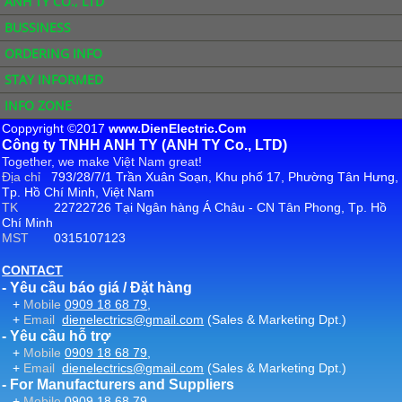
ANH TY CO., LTD
BUSSINESS
ORDERING INFO
STAY INFORMED
INFO ZONE
Coppyright ©2017
www.DienElectric.Com
Công ty TNHH ANH TY (ANH TY Co., LTD)
Together, we make Việt Nam great!
Địa chỉ
793/28/7/1 Trần Xuân Soạn, Khu phố 17, Phường Tân Hưng,
Tp. Hồ Chí Minh, Việt Nam
TK
22722726 Tại Ngân hàng Á Châu - CN Tân Phong, Tp. Hồ
Chí Minh
MST
0315107123
CONTACT
- Yêu cầu báo giá / Đặt hàng
+
Mobile
0909 18 68 79
,
+
Email
dienelectrics@gmail.com
(Sales & Marketing Dpt.)
- Yêu cầu hỗ trợ
+
Mobile
0909 18 68 79
,
+
Email
dienelectrics@gmail.com
(Sales & Marketing Dpt.)
- For Manufacturers and Suppliers
+
Mobile
0909 18 68 79
,