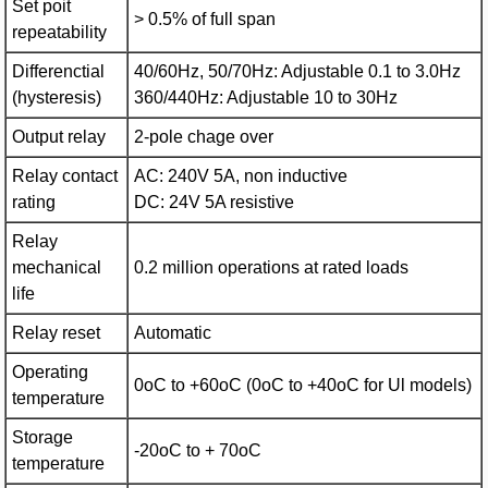
Set poit
> 0.5% of full span
repeatability
Differenctial
40/60Hz, 50/70Hz: Adjustable 0.1 to 3.0Hz
(hysteresis)
360/440Hz: Adjustable 10 to 30Hz
Output relay
2-pole chage over
Relay contact
AC: 240V 5A, non inductive
rating
DC: 24V 5A resistive
Relay
mechanical
0.2 million operations at rated loads
life
Relay reset
Automatic
Operating
0oC to +60oC (0oC to +40oC for Ul models)
temperature
Storage
-20oC to + 70oC
temperature