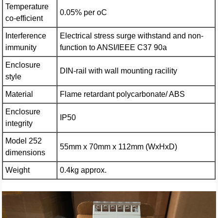
Temperature
0.05% per oC
co-efficient
Interference
Electrical stress surge withstand and non-
immunity
function to ANSI/IEEE C37 90a
Enclosure
DIN-rail with wall mounting racility
style
Material
Flame retardant polycarbonate/ ABS
Enclosure
IP50
integrity
Model 252
55mm x 70mm x 112mm (WxHxD)
dimensions
Weight
0.4kg approx.