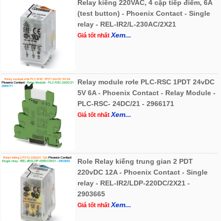
Relay kiếng 220VAC, 4 cặp tiếp điểm, 6A
(test button) - Phoenix Contact - Single
relay - REL-IR2/L-230AC/2X21
Xem...
Giá tốt nhất
Relay module rơle PLC-RSC 1PDT 24vDC
5V 6A - Phoenix Contact - Relay Module -
PLC-RSC- 24DC/21 - 2966171
Xem...
Giá tốt nhất
Role Relay kiếng trung gian 2 PDT
220vDC 12A - Phoenix Contact - Single
relay - REL-IR2/LDP-220DC/2X21 -
2903665
Xem...
Giá tốt nhất