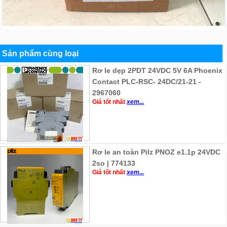
Sản phẩm cùng loại
Rơ le dẹp 2PDT 24VDC 5V 6A Phoenix
Contact PLC-RSC- 24DC/21-21 -
2967060
Giá tốt nhất
xem...
Rơ le an toàn Pilz PNOZ e1.1p 24VDC
2so | 774133
Giá tốt nhất
xem...