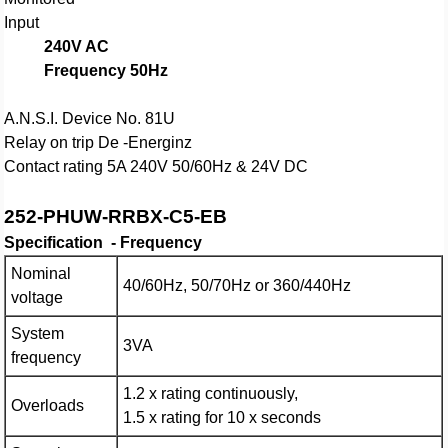
Input
240V AC
Frequency 50Hz
A.N.S.I. Device No. 81U
Relay on trip De -Energinz
Contact rating 5A 240V 50/60Hz & 24V DC
252-PHUW-RRBX-C5-EB
Specification - Frequency
Nominal
40/60Hz, 50/70Hz or 360/440Hz
voltage
System
3VA
frequency
1.2 x rating continuously,
Overloads
1.5 x rating for 10 x seconds