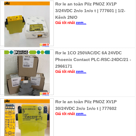
Rơ le an toàn Pilz PNOZ XV1P
3/24VDC 2n/o 1n/o t | 777601 | 1/2-
Kênh 2N/O
Giá tốt nhất
xem...
Rơ le 1CO 250VAC/DC 6A 24VDC
Phoenix Contact PLC-RSC-24DC/21 -
2966171
Giá tốt nhất
xem...
Rơ le an toàn Pilz PNOZ XV1P
30/24VDC 2n/o 1n/o t | 777602
Giá tốt nhất
xem...