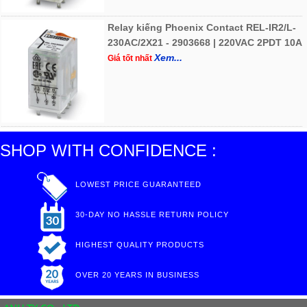
Relay kiếng Phoenix Contact REL-IR2/L-
230AC/2X21 - 2903668 | 220VAC 2PDT 10A
Xem...
Giá tốt nhất
SHOP WITH CONFIDENCE :
LOWEST PRICE GUARANTEED
30-DAY NO HASSLE RETURN POLICY
HIGHEST QUALITY PRODUCTS
OVER 20 YEARS IN BUSINESS