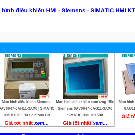
n hình điều khiển HMI - Siemens - SIMATIC HMI 
Màn hình điều khiển Siemens
Màn hình điều khiển cảm ứng 15in
Màn hình
6AV6647-0AH11-3AX0 | SIMATIC
Siemens 6AV6647-0AG11-3AX0
6AG11
HMI KP300 Basic mono PN
SIMATIC HMI TP1500
Giá t
Giá tốt nhất
xem...
Giá tốt nhất
xem...