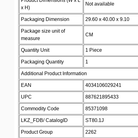
Product Dimensions (W x L
Not available
x H)
Packaging Dimension
29.60 x 40.00 x 9.10
Package size unit of
CM
measure
Quantity Unit
1 Piece
Packaging Quantity
1
Additional Product Information
EAN
4034106029241
UPC
887621895433
Commodity Code
85371098
LKZ_FDB/ CatalogID
ST80.1J
Product Group
2262