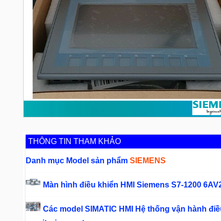
THÔNG TIN THAM KHẢO
Danh mục Model sản phẩm
SIEMENS
Màn hình điều khiển HMI Siemens S7-1200 6AV
Các model SIMATIC HMI Hệ thống vận hành điều