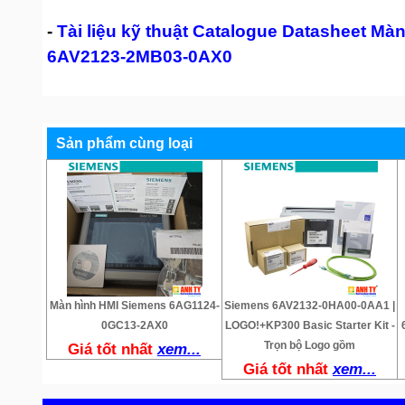
-
Tài liệu kỹ thuật Catalogue Datasheet Mà
6AV2123-2MB03-0AX0
Sản phẩm cùng loại
Màn hình HMI Siemens 6AG1124-
Siemens 6AV2132-0HA00-0AA1 |
0GC13-2AX0
LOGO!+KP300 Basic Starter Kit -
Trọn bộ Logo gồm
Giá tốt nhất
xem...
Giá tốt nhất
xem...