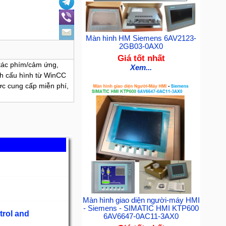
Màn hình HM Siemens 6AV2123-
2GB03-0AX0
Giá tốt nhất
tác phím/cảm ứng,
Xem...
nh cấu hình từ WinCC
c cung cấp miễn phí,
Màn hình giao diện người-máy HMI
- Siemens - SIMATIC HMI KTP600
trol and
6AV6647-0AC11-3AX0