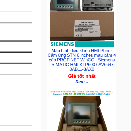
Màn hình điều khiển HMI Phím-
Cảm ứng STN 6 inches màu xám 4
cấp PROFINET WinCC - Siemens
- SIMATIC HMI KTP600 6AV6647-
0AB11-3AX0
Giá tốt nhất
Xem...