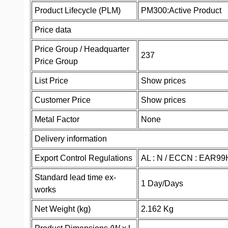
Product Lifecycle (PLM)
PM300:Active Product
Price data
Price Group / Headquarter
237
Price Group
List Price
Show prices
Customer Price
Show prices
Metal Factor
None
Delivery information
Export Control Regulations
AL : N / ECCN : EAR99
Standard lead time ex-
1 Day/Days
works
Net Weight (kg)
2.162 Kg