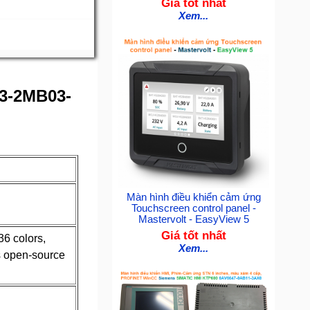
Giá tốt nhất
Xem...
23-2MB03-
Màn hình điều khiển cảm ứng
Touchscreen control panel -
Mastervolt - EasyView 5
Giá tốt nhất
6 colors,
Xem...
s open-source