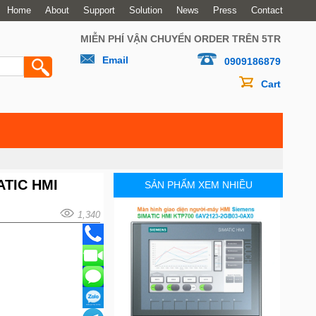
Home
About
Support
Solution
News
Press
Contact
MIỄN PHÍ VẬN CHUYỂN ORDER TRÊN 5TR
Email
0909186879
Cart
MATIC HMI
SẢN PHẨM XEM NHIỀU
1,340