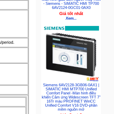
- Siemens - SIMATIC HMI TP700
6AV2124-0GC01-0AX0
Giá tốt nhất
Xem...
s/period.
Siemens 6AV2128-3GB06-0AX1 |
SIMATIC HMI MTP700 Unified
Comfort Panel -Màn hình điều
khiển Cảm ứng Widescreen TFT 7"
16Tr màu PROFINET WinCC
Unified Comfort V16 DVD-phần
mềm nguồn mở