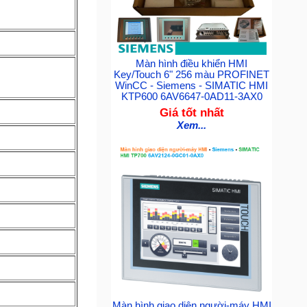
Màn hình điều khiển HMI
Key/Touch 6" 256 màu PROFINET
WinCC - Siemens - SIMATIC HMI
KTP600 6AV6647-0AD11-3AX0
Giá tốt nhất
Xem...
Màn hình giao diện người-máy HMI