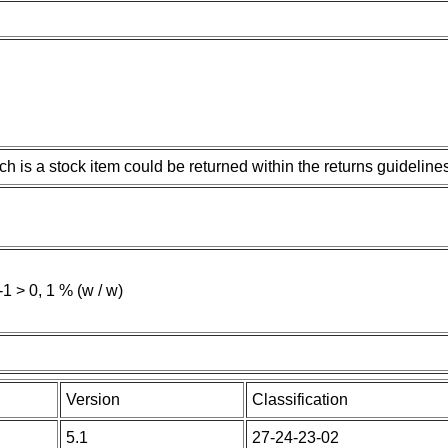
h is a stock item could be returned within the returns guideline
 > 0, 1 % (w / w)
Version
Classification
5.1
27-24-23-02