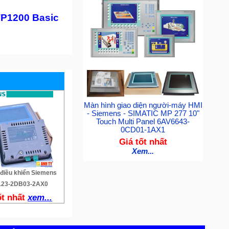
KTP1200 Basic
Màn hình giao diện người-máy HMI
- Siemens - SIMATIC MP 277 10"
Touch Multi Panel 6AV6643-
0CD01-1AX1
Giá tốt nhất
Xem...
 điều khiển Siemens
23-2DB03-2AX0
ốt nhất
xem...