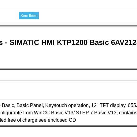
Xem thêm
ns - SIMATIC HMI KTP1200 Basic 6AV21
asic, Basic Panel, Key/touch operation, 12" TFT display, 6553
nfigurable from WinCC Basic V13/ STEP 7 Basic V13, contain
ided free of charge see enclosed CD