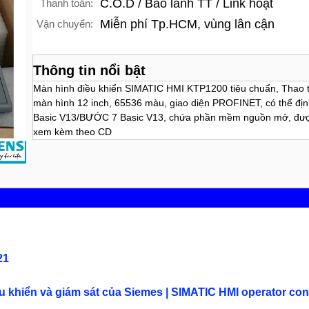
C.O.D / Bảo lãnh TT / Link hoạt
Thanh toán:
Miễn phí Tp.HCM, vùng lân cận
Vận chuyển:
Thông tin nổi bật
Màn hình điều khiển SIMATIC HMI KTP1200 tiêu chuẩn, Thao 
màn hình 12 inch, 65536 màu, giao diện PROFINET, có thể đị
Basic V13/BƯỚC 7 Basic V13, chứa phần mềm nguồn mở, đượ
xem kèm theo CD
21
 khiển và giám sát của Siemes | SIMATIC HMI operator con