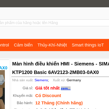
ntrol
Cảm biến
Thủy-Khí-Nhiệt
Smart things IoT
Màn hình điều khiển HMI - Siemens - SI
KTP1200 Basic 6AV2123-2MB03-0AX0
Nhà sản xuất:
Siemens
;
Xuất xứ:
Germany
Giá tốt nhất
Giá sỉ:
xem...
Có Discount
Khuyến mãi:
12 Tháng (Chính hãng)
Bảo hành: