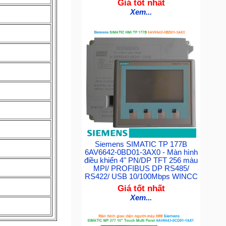
Giá tốt nhất
Xem...
Siemens SIMATIC TP 177B
6AV6642-0BD01-3AX0 - Màn hình
điều khiển 4" PN/DP TFT 256 màu
MPI/ PROFIBUS DP RS485/
RS422/ USB 10/100Mbps WINCC
Giá tốt nhất
Xem...