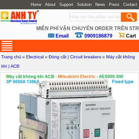
Home
About
Support
Solution
News
Press
Contact
MIỄN PHÍ VẬN CHUYỂN ORDER TRÊN 5TR
Email
0909186879
Cart
Trang chủ
»
Electrical
»
Đóng cắt | Circuit breakers
»
Máy cắt không
khí | ACB