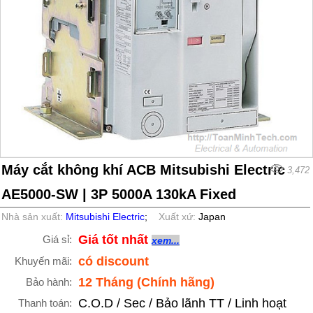
Máy cắt không khí ACB Mitsubishi Electric
3,472
AE5000-SW | 3P 5000A 130kA Fixed
Nhà sản xuất:
Mitsubishi Electric
;
Xuất xứ:
Japan
Giá tốt nhất
Giá sỉ:
xem...
có discount
Khuyến mãi:
12 Tháng (Chính hãng)
Bảo hành:
C.O.D / Sec / Bảo lãnh TT / Linh hoạt
Thanh toán: