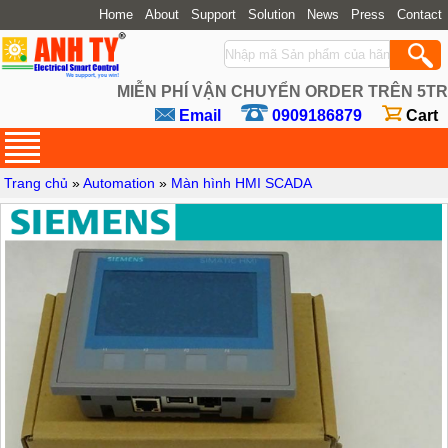
Home
About
Support
Solution
News
Press
Contact
MIỄN PHÍ VẬN CHUYỂN ORDER TRÊN 5TR
Email
0909186879
Cart
Trang chủ
»
Automation
»
Màn hình HMI SCADA