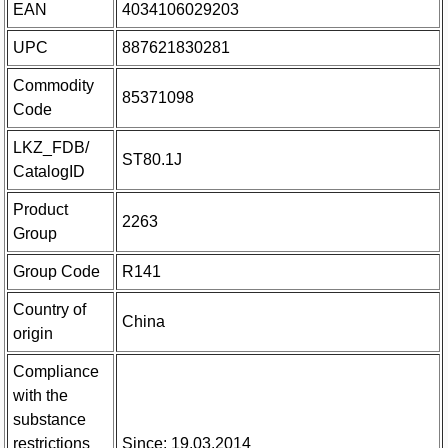
EAN
4034106029203
UPC
887621830281
Commodity
85371098
Code
LKZ_FDB/
ST80.1J
CatalogID
Product
2263
Group
Group Code
R141
Country of
China
origin
Compliance
with the
substance
restrictions
Since: 19.03.2014