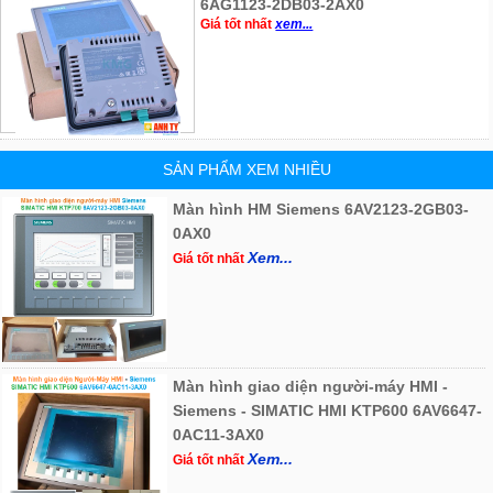
6AG1123-2DB03-2AX0
Giá tốt nhất
xem...
SẢN PHẨM XEM NHIỀU
Màn hình HM Siemens 6AV2123-2GB03-
0AX0
Xem...
Giá tốt nhất
Màn hình giao diện người-máy HMI -
Siemens - SIMATIC HMI KTP600 6AV6647-
0AC11-3AX0
Xem...
Giá tốt nhất