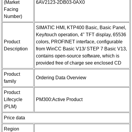
(Market
6AV2123-2DB03-0AX0
Facing
Number)
SIMATIC HMI, KTP400 Basic, Basic Panel,
Key/touch operation, 4" TFT display, 65536
Product
colors, PROFINET interface, configurable
Description
from WinCC Basic V13/ STEP 7 Basic V13,
contains open-source software, which is
provided free of charge see enclosed CD
Product
Ordering Data Overview
family
Product
Lifecycle
PM300:Active Product
(PLM)
Price data
Region