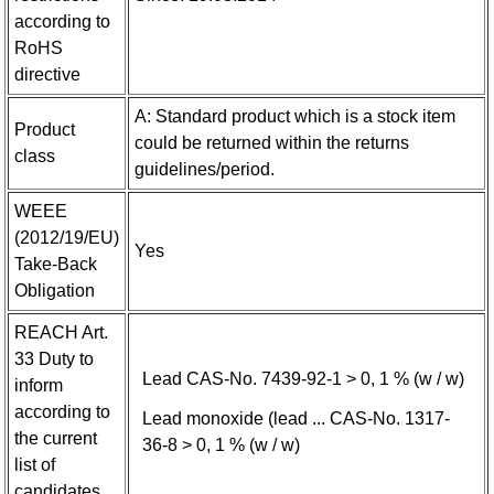
according to
RoHS
directive
A: Standard product which is a stock item
Product
could be returned within the returns
class
guidelines/period.
WEEE
(2012/19/EU)
Yes
Take-Back
Obligation
REACH Art.
33 Duty to
Lead CAS-No. 7439-92-1 > 0, 1 % (w / w)
inform
according to
Lead monoxide (lead ... CAS-No. 1317-
the current
36-8 > 0, 1 % (w / w)
list of
candidates