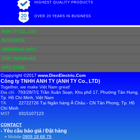
HIGHEST QUALITY PRODUCTS
OVER 20 YEARS IN BUSINESS
ANH TY CO., LTD
BUSSINESS
ORDERING INFO
STAY INFORMED
INFO ZONE
Coppyright ©2017
www.DienElectric.Com
Công ty TNHH ANH TY (ANH TY Co., LTD)
Together, we make Việt Nam great!
Địa chỉ
793/28/7/1 Trần Xuân Soạn, Khu phố 17, Phường Tân Hưng,
Tp. Hồ Chí Minh, Việt Nam
TK
22722726 Tại Ngân hàng Á Châu - CN Tân Phong, Tp. Hồ
Chí Minh
MST
0315107123
CONTACT
- Yêu cầu báo giá / Đặt hàng
+
Mobile
0909 18 68 79
,