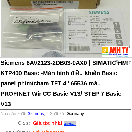
Siemens 6AV2123-2DB03-0AX0 | SIMATIC HMI
1,147
KTP400 Basic -Màn hình điều khiển Basic
panel phím/chạm TFT 4" 65536 màu
PROFINET WinCC Basic V13/ STEP 7 Basic
V13
Nhà sản xuất:
Siemens
;
Xuất xứ:
Germany
Giá tốt nhất
Giá sỉ:
xem...