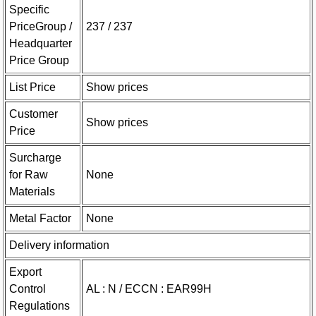
Specific
PriceGroup /
237 / 237
Headquarter
Price Group
List Price
Show prices
Customer
Show prices
Price
Surcharge
for Raw
None
Materials
Metal Factor
None
Delivery information
Export
Control
AL : N / ECCN : EAR99H
Regulations