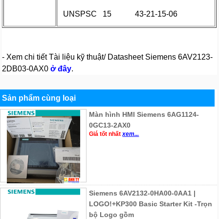
UNSPSC
15
43-21-15-06
- Xem chi tiết Tài liệu kỹ thuật/ Datasheet Siemens 6AV2123-
2DB03-0AX0
ở đây
.
Sản phẩm cùng loại
Màn hình HMI Siemens 6AG1124-
0GC13-2AX0
Giá tốt nhất
xem...
Siemens 6AV2132-0HA00-0AA1 |
LOGO!+KP300 Basic Starter Kit -Trọn
bộ Logo gồm