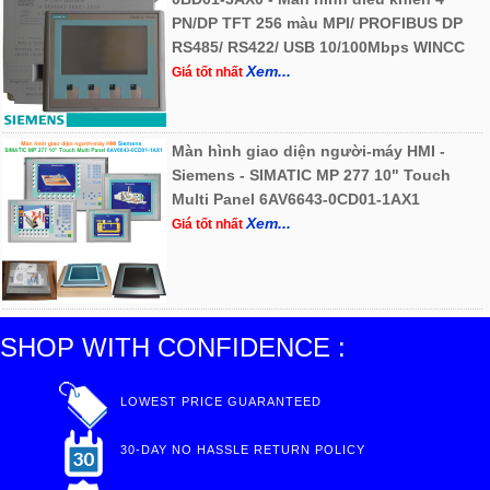
PN/DP TFT 256 màu MPI/ PROFIBUS DP
RS485/ RS422/ USB 10/100Mbps WINCC
Xem...
Giá tốt nhất
Màn hình giao diện người-máy HMI -
Siemens - SIMATIC MP 277 10" Touch
Multi Panel 6AV6643-0CD01-1AX1
Xem...
Giá tốt nhất
SHOP WITH CONFIDENCE :
LOWEST PRICE GUARANTEED
30-DAY NO HASSLE RETURN POLICY