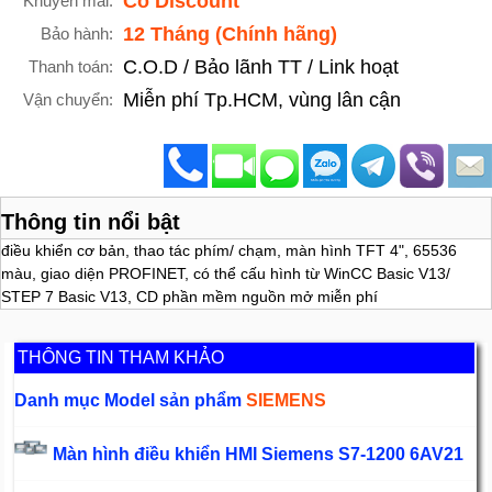
Có Discount
Khuyến mãi:
12 Tháng (Chính hãng)
Bảo hành:
C.O.D / Bảo lãnh TT / Link hoạt
Thanh toán:
Miễn phí Tp.HCM, vùng lân cận
Vận chuyển:
Thông tin nổi bật
điều khiển cơ bản, thao tác phím/ chạm, màn hình TFT 4", 65536
màu, giao diện PROFINET, có thể cấu hình từ WinCC Basic V13/
STEP 7 Basic V13, CD phần mềm nguồn mở miễn phí
THÔNG TIN THAM KHẢO
Danh mục Model sản phẩm
SIEMENS
Màn hình điều khiển HMI Siemens S7-1200 6AV21