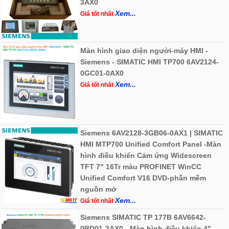
3AX0
Xem...
Giá tốt nhất
Màn hình giao diện người-máy HMI -
Siemens - SIMATIC HMI TP700 6AV2124-
0GC01-0AX0
Xem...
Giá tốt nhất
Siemens 6AV2128-3GB06-0AX1 | SIMATIC
HMI MTP700 Unified Comfort Panel -Màn
hình điều khiển Cảm ứng Widescreen
TFT 7" 16Tr màu PROFINET WinCC
Unified Comfort V16 DVD-phần mềm
nguồn mở
Xem...
Giá tốt nhất
Siemens SIMATIC TP 177B 6AV6642-
0BD01-3AX0 - Màn hình điều khiển 4"