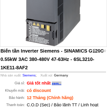
Biến tần Inverter Siemens - SINAMICS G120C
2,680
0.55kW 3AC 380-480V 47-63Hz - 6SL3210-
1KE11-8AF2
Nhà sản xuất:
Siemens
;
Xuất xứ:
Germany
Giá tốt nhất
Giá sỉ:
xem...
có discount
Khuyến mãi:
12 Tháng (Chính hãng)
Bảo hành:
C.O.D (Sec) / Bảo lãnh TT / Linh hoạt
Thanh toán: