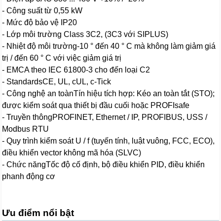
- Công suất từ 0,55 kW
- Mức độ bảo vệ IP20
- Lớp môi trường Class 3C2, (3C3 với SIPLUS)
- Nhiệt độ môi trường-10 ° đến 40 ° C mà không làm giảm giá
trị / đến 60 ° C với việc giảm giá trị
- EMCA theo IEC 61800-3 cho đến loại C2
- StandardsCE, UL, cUL, c-Tick
- Công nghệ an toànTín hiệu tích hợp: Kéo an toàn tắt (STO);
được kiểm soát qua thiết bị đầu cuối hoặc PROFIsafe
- Truyền thôngPROFINET, Ethernet / IP, PROFIBUS, USS /
Modbus RTU
- Quy trình kiểm soát U / f (tuyến tính, luật vuông, FCC, ECO),
điều khiển vector không mã hóa (SLVC)
- Chức năngTốc độ cố định, bộ điều khiển PID, điều khiển
phanh động cơ
Ưu điểm nổi bật