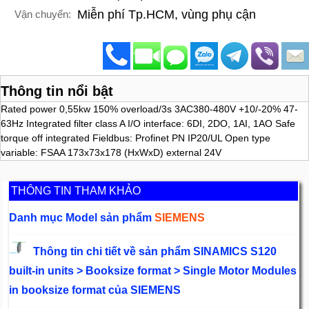
Miễn phí Tp.HCM, vùng phụ cận
Vận chuyển:
Thông tin nổi bật
Rated power 0,55kw 150% overload/3s 3AC380-480V +10/-20% 47-
63Hz Integrated filter class A I/O interface: 6DI, 2DO, 1AI, 1AO Safe
torque off integrated Fieldbus: Profinet PN IP20/UL Open type
variable: FSAA 173x73x178 (HxWxD) external 24V
THÔNG TIN THAM KHẢO
Danh mục Model sản phẩm
SIEMENS
Thông tin chi tiết về sản phẩm SINAMICS S120
built-in units > Booksize format > Single Motor Modules
in booksize format của SIEMENS