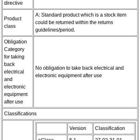
directive
A: Standard product which is a stock item
Product
could be returned within the returns
class
guidelines/period.
Obligation
Category
for taking
back
No obligation to take back electrical and
electrical
electronic equipment after use
and
electronic
equipment
after use
Classifications
Version
Classification