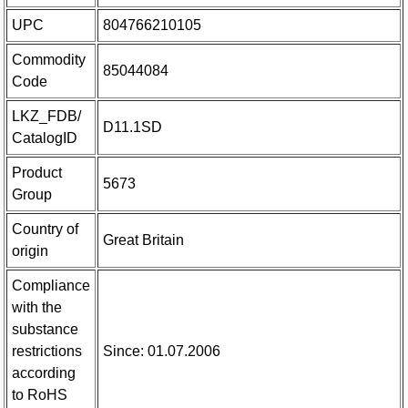
UPC
804766210105
Commodity
85044084
Code
LKZ_FDB/
D11.1SD
CatalogID
Product
5673
Group
Country of
Great Britain
origin
Compliance
with the
substance
restrictions
Since: 01.07.2006
according
to RoHS