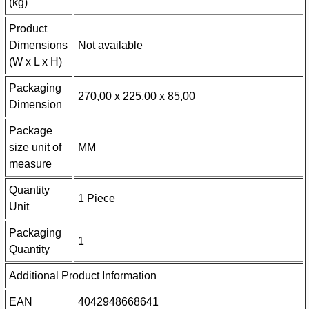
(kg)
Product
Dimensions
Not available
(W x L x H)
Packaging
270,00 x 225,00 x 85,00
Dimension
Package
size unit of
MM
measure
Quantity
1 Piece
Unit
Packaging
1
Quantity
Additional Product Information
EAN
4042948668641