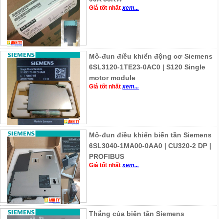
Giá tốt nhất
xem...
Mô-đun điều khiển động cơ Siemens
6SL3120-1TE23-0AC0 | S120 Single
motor module
Giá tốt nhất
xem...
Mô-đun điều khiển biến tần Siemens
6SL3040-1MA00-0AA0 | CU320-2 DP |
PROFIBUS
Giá tốt nhất
xem...
Thắng của biến tần Siemens