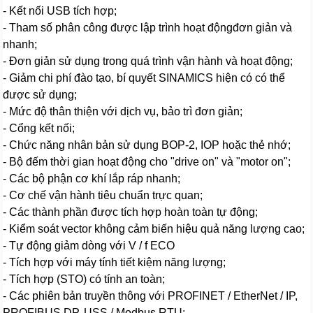
- Kết nối USB tích hợp;
- Tham số phân công được lập trình hoạt độngđơn giản và
nhanh;
- Đơn giản sử dụng trong quá trình vận hành và hoạt động;
- Giảm chi phí đào tạo, bí quyết SINAMICS hiện có có thể
được sử dụng;
- Mức độ thân thiện với dịch vụ, bảo trì đơn giản;
- Cổng kết nối;
- Chức năng nhân bản sử dụng BOP-2, IOP hoặc thẻ nhớ;
- Bộ đếm thời gian hoạt động cho "drive on" và "motor on";
- Các bộ phận cơ khí lắp ráp nhanh;
- Cơ chế vận hành tiêu chuẩn trực quan;
- Các thành phần được tích hợp hoàn toàn tự động;
- Kiểm soát vector không cảm biến hiệu quả năng lượng cao;
- Tự động giảm dòng với V / f ECO
- Tích hợp với máy tính tiết kiệm năng lượng;
- Tích hợp (STO) có tính an toàn;
- Các phiên bản truyền thông với PROFINET / EtherNet / IP,
PROFIBUS DP, USS / Modbus RTU;