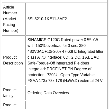
Article
Number
(Market
6SL3210-1KE11-8AF2
Facing
Number)
SINAMICS G120C Rated power 0.55 kW
with 150% overload for 3 sec. 380-
480V3AC+10/-20% 47-63Hz Integrated filter
Product
class A I/O interface: 6DI, 2 DO, 1 AI, 1 AO
Description
Safe-Torque-Off integrated Fieldbus
integrated: PROFINET PN Degree of
protection IP20/UL Open Type Variable:
FSAA 173x 73x 178 (HxWxD) external 24 V
Product
Ordering Data Overview
family
Product