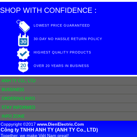
SHOP WITH CONFIDENCE :
LOWEST PRICE GUARANTEED
30-DAY NO HASSLE RETURN POLICY
HIGHEST QUALITY PRODUCTS
OVER 20 YEARS IN BUSINESS
ANH TY CO., LTD
BUSSINESS
ORDERING INFO
STAY INFORMED
INFO ZONE
Coppyright ©2017
www.DienElectric.Com
Công ty TNHH ANH TY (ANH TY Co., LTD)
Together, we make Việt Nam great!