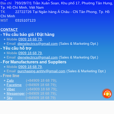
Địa chỉ
793/28/7/1 Trần Xuân Soạn, Khu phố 17, Phường Tân Hưng,
Tp. Hồ Chí Minh, Việt Nam
TK
22722726 Tại Ngân hàng Á Châu - CN Tân Phong, Tp. Hồ
Chí Minh
MST
0315107123
CONTACT
- Yêu cầu báo giá / Đặt hàng
+
Mobile
0909 18 68 79
,
+
Email
dienelectrics@gmail.com
(Sales & Marketing Dpt.)
- Yêu cầu hỗ trợ
+
Mobile
0909 18 68 79
,
+
Email
dienelectrics@gmail.com
(Sales & Marketing Dpt.)
- For Manufacturers and Suppliers
+
Mobile
0909 18 68 79
,
+
Email
purchasing.anhty@gmail.com
(Sales & Marketing Dpt.)
-
Free line
+
Zalo
(+84909 18 68 79)
;
+
Facetime
(+84909 18 68 79)
;
+
Viber
(+84909 18 68 79)
;
+
Messenger
(+84909 18 68 79)
;
+
Sky
(+84909 18 68 79)
-
Email
:
dienelectrics@gmail.com
-
Website
DienElectric.Com