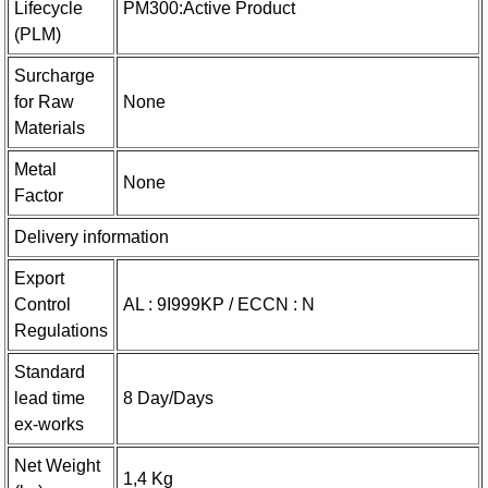
Lifecycle
PM300:Active Product
(PLM)
Surcharge
for Raw
None
Materials
Metal
None
Factor
Delivery information
Export
Control
AL : 9I999KP / ECCN : N
Regulations
Standard
lead time
8 Day/Days
ex-works
Net Weight
1,4 Kg