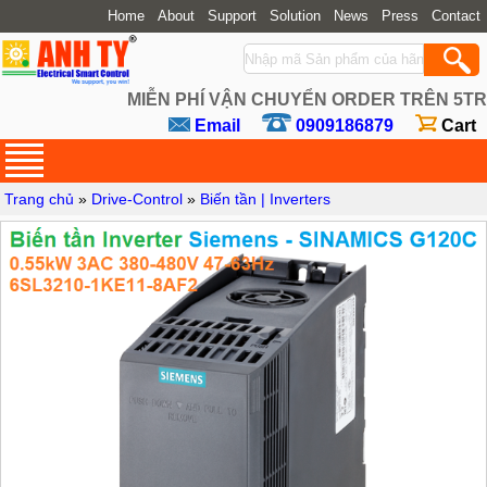
Home
About
Support
Solution
News
Press
Contact
MIỄN PHÍ VẬN CHUYỂN ORDER TRÊN 5TR
Email
0909186879
Cart
Trang chủ
»
Drive-Control
»
Biến tần | Inverters