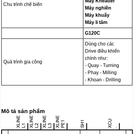
Máy Kneader
Chu trình chế biến
Máy nghiền
Máy khuấy
Máy li tâm
G120C
Dùng cho các
Drive điều khiển
chính như:
Quá trình gia công
- Quay - Turning
- Phay - Milling
- Khoan - Drilling
Mô tả sản phẩm