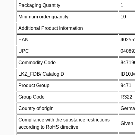
Packaging Quantity
1
Minimum order quantity
10
Additional Product Information
EAN
40255
UPC
04089
Commodity Code
84719
LKZ_FDB/ CatalogID
ID10.
Product Group
9471
Group Code
R322
Country of origin
Germa
Compliance with the substance restrictions
Given
according to RoHS directive