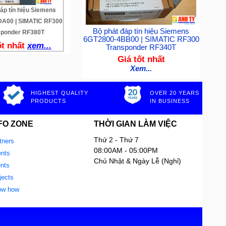
áp tín hiệu Siemens
A00 | SIMATIC RF300
Bộ phát đáp tín hiệu Siemens
sponder RF380T
6GT2800-4BB00 | SIMATIC RF300
ốt nhất
xem...
Transponder RF340T
Giá tốt nhất
Xem...
HIGHEST QUALITY
OVER 20 YEARS
PRODUCTS
IN BUSINESS
FO ZONE
THỜI GIAN LÀM VIỆC
Thứ 2 - Thứ 7
tners
08:00AM - 05:00PM
nts
Chủ Nhật & Ngày Lễ (Nghỉ)
ents
jects
ow how