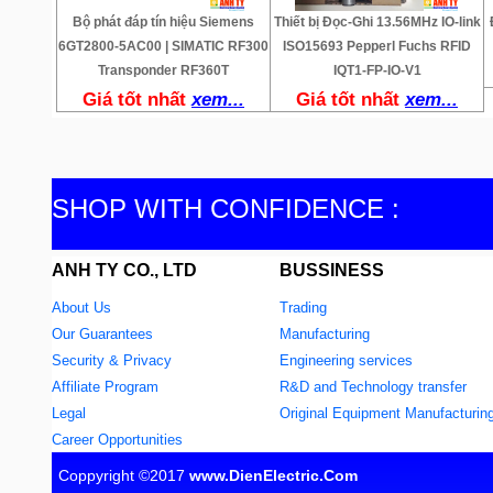
Bộ phát đáp tín hiệu Siemens
Thiết bị Đọc-Ghi 13.56MHz IO-link
6GT2800-5AC00 | SIMATIC RF300
ISO15693 Pepperl Fuchs RFID
Transponder RF360T
IQT1-FP-IO-V1
Giá tốt nhất
xem...
Giá tốt nhất
xem...
SHOP WITH CONFIDENCE :
ANH TY CO., LTD
BUSSINESS
About Us
Trading
Our Guarantees
Manufacturing
Security & Privacy
Engineering services
Affiliate Program
R&D and Technology transfer
Legal
Original Equipment Manufacturin
Career Opportunities
Coppyright ©2017
www.DienElectric.Com