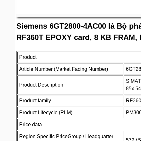
Siemens 6GT2800-4AC00 là Bộ phá
RF360T EPOXY card, 8 KB FRAM, IP
Product
Article Number (Market Facing Number)
6GT28
SIMATI
Product Description
85x 54
Product family
RF36
Product Lifecycle (PLM)
PM300:
Price data
Region Specific PriceGroup / Headquarter
572 / 