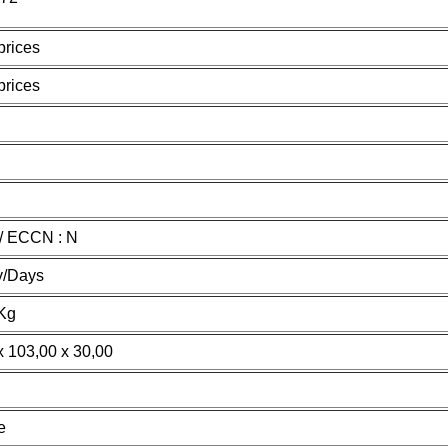
rices
rices
 / ECCN : N
y/Days
Kg
x 103,00 x 30,00
e