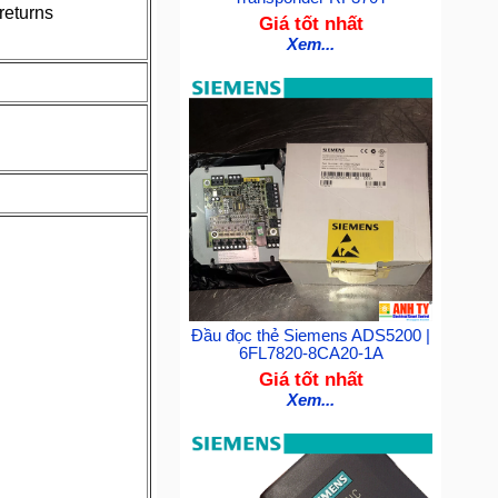
returns
Giá tốt nhất
Xem...
Đầu đọc thẻ Siemens ADS5200 |
6FL7820-8CA20-1A
Giá tốt nhất
Xem...