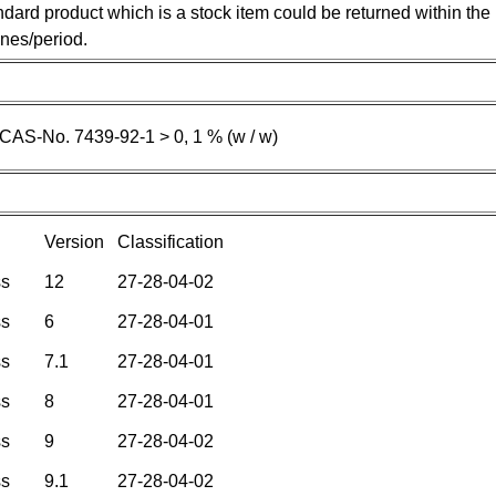
ndard product which is a stock item could be returned within the 
ines/period.
CAS-No. 7439-92-1 > 0, 1 % (w / w)
Version
Classification
ss
12
27-28-04-02
ss
6
27-28-04-01
ss
7.1
27-28-04-01
ss
8
27-28-04-01
ss
9
27-28-04-02
ss
9.1
27-28-04-02