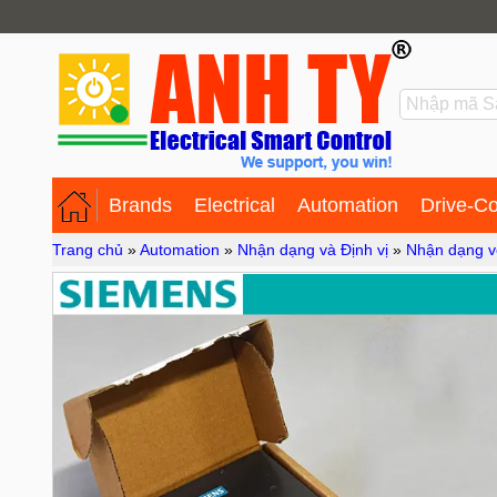
Brands
Electrical
Automation
Drive-Co
Trang chủ
»
Automation
»
Nhận dạng và Định vị
»
Nhận dạng v