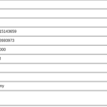
15143659
2693973
000
M
ny