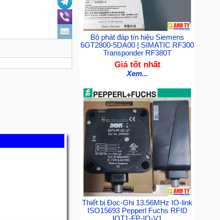
Bộ phát đáp tín hiệu Siemens
6GT2800-5DA00 | SIMATIC RF300
Transponder RF380T
Giá tốt nhất
Xem...
Thiết bị Đọc-Ghi 13.56MHz IO-link
ISO15693 Pepperl Fuchs RFID
IQT1-FP-IO-V1