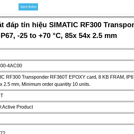
Xem thêm
t đáp tín hiệu SIMATIC RF300 Transpo
67, -25 to +70 °C, 85x 54x 2.5 mm
00-4AC00
C RF300 Transponder RF360T EPOXY card, 8 KB FRAM, IP67, 
x 2.5 mm, Minimum order quantity 10 units.
0T
Active Product
572