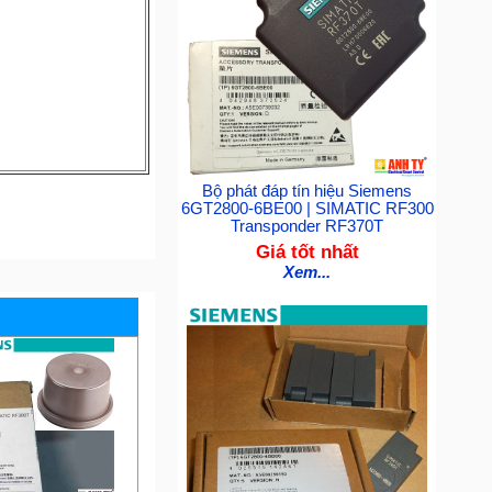
Bộ phát đáp tín hiệu Siemens
6GT2800-6BE00 | SIMATIC RF300
Transponder RF370T
Giá tốt nhất
Xem...