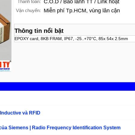
C.O.D / Bảo lãnh TT / Link hoạt
Thanh toán:
Miễn phí Tp.HCM, vùng lân cận
Vận chuyển:
Thông tin nổi bật
EPOXY card, 8KB FRAM, IP67, -25..+70°C, 85x 54x 2.5mm
nductive và RFID
ủa Siemens | Radio Frequency Identification System