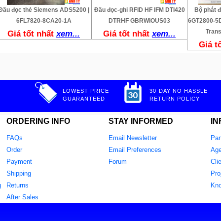
Đầu đọc thẻ Siemens ADS5200 |
Đầu đọc-ghi RFID HF IFM DTI420
Bộ phát đ
6FL7820-8CA20-1A
DTRHF GBRWIOUS03
6GT2800-5D
Tran
Giá tốt nhất
xem...
Giá tốt nhất
xem...
Giá t
LOWEST PRICE
30-DAY NO HASSLE
GUARANTEED
RETURN POLICY
ORDERING INFO
STAY INFORMED
IN
FAQs
Email Newsletter
Par
Order
Email Preferences
Age
Payment
Forum
Cli
Shipping
Pro
g
Returns
Kn
After Sales