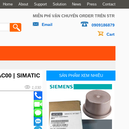
Home
About
Support
Solution
News
Press
Contact
MIỄN PHÍ VẬN CHUYỂN ORDER TRÊN 5TR
Email
0909186879
Cart
AC00 | SIMATIC
SẢN PHẨM XEM NHIỀU
1,030