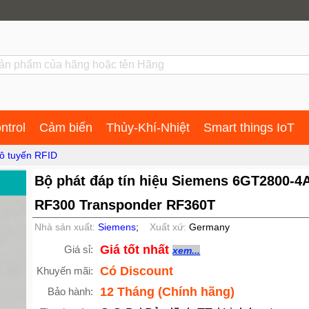
ntrol
Cảm biến
Thủy-Khí-Nhiệt
Smart things IoT
ô tuyến RFID
Bộ phát đáp tín hiệu Siemens 6GT2800-4
RF300 Transponder RF360T
Nhà sản xuất:
Siemens
;
Xuất xứ:
Germany
Giá tốt nhất
Giá sỉ:
xem...
Có Discount
Khuyến mãi:
12 Tháng (Chính hãng)
Bảo hành: