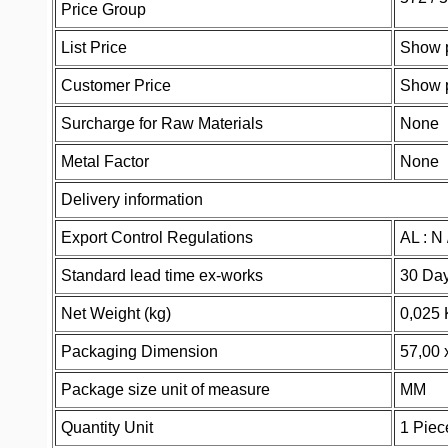
Price Group
List Price
Show p
Customer Price
Show p
Surcharge for Raw Materials
None
Metal Factor
None
Delivery information
Export Control Regulations
AL : N
Standard lead time ex-works
30 Da
Net Weight (kg)
0,025 
Packaging Dimension
57,00 
Package size unit of measure
MM
Quantity Unit
1 Piec