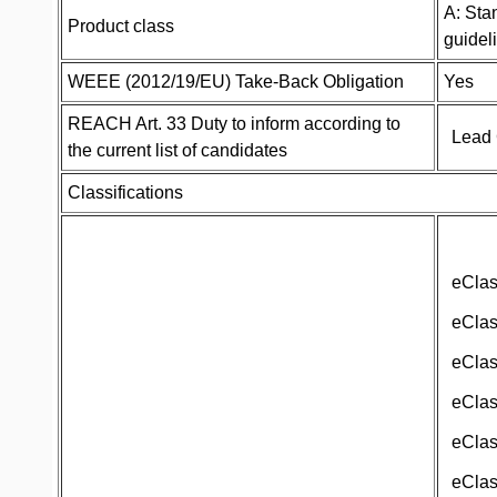
A: Sta
Product class
guidel
WEEE (2012/19/EU) Take-Back Obligation
Yes
REACH Art. 33 Duty to inform according to
Lead 
the current list of candidates
Classifications
eCla
eCla
eCla
eCla
eCla
eCla