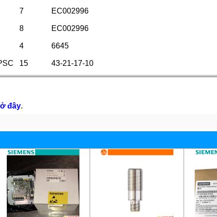
7
EC002996
8
EC002996
4
6645
PSC
15
43-21-17-10
ở đây
.