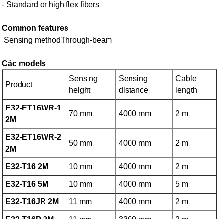
- Standard or high flex fibers
Common features
Sensing methodThrough-beam
Các models
Sensing
Sensing
Cable
Product
height
distance
length
E32-ET16WR-1
70 mm
4000 mm
2 m
2M
E32-ET16WR-2
50 mm
4000 mm
2 m
2M
E32-T16 2M
10 mm
4000 mm
2 m
E32-T16 5M
10 mm
4000 mm
5 m
E32-T16JR 2M
11 mm
4000 mm
2 m