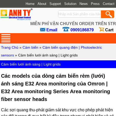
Home
About
Support
Solution
News
Press
Contact
MIỄN PHÍ VẬN CHUYỂN ORDER TRÊN 5TR
Email
0909186879
Cart
Trang Chủ
»
Cảm biến
»
Cảm biến quang điện | Photoelectric
sensors
» Cảm biến lưới ánh sáng | Light grids
Cảm biến lưới ánh sáng | Light grids
Các models của dòng cảm biến rèm (lưới)
ánh sáng E32 Area monitoring của Omron |
E32 Area monitoring Series Area monitoring
fiber sensor heads
Các sợi quang thu-phát giám sát khu vực cho phép phát hiện