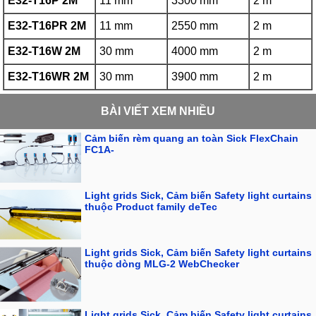
E32-T16P 2M
11 mm
3300 mm
2 m
E32-T16PR 2M
11 mm
2550 mm
2 m
E32-T16W 2M
30 mm
4000 mm
2 m
E32-T16WR 2M
30 mm
3900 mm
2 m
BÀI VIẾT XEM NHIỀU
Cảm biến rèm quang an toàn Sick FlexChain
FC1A-
Light grids Sick, Cảm biến Safety light curtains
thuộc Product family deTec
Light grids Sick, Cảm biến Safety light curtains
thuộc dòng MLG-2 WebChecker
Light grids Sick, Cảm biến Safety light curtains