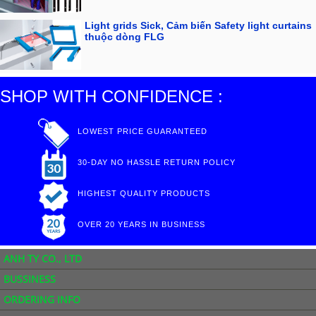
Light grids Sick, Cảm biến Safety light curtains
thuộc dòng FLG
SHOP WITH CONFIDENCE :
LOWEST PRICE GUARANTEED
30-DAY NO HASSLE RETURN POLICY
HIGHEST QUALITY PRODUCTS
OVER 20 YEARS IN BUSINESS
ANH TY CO., LTD
BUSSINESS
ORDERING INFO