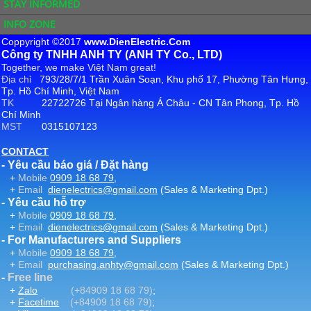
STAY INFORMED
INFO ZONE
Coppyright ©2017
www.DienElectric.Com
Công ty TNHH ANH TY (ANH TY Co., LTD)
Together, we make Việt Nam great!
Địa chỉ
793/28/7/1 Trần Xuân Soạn, Khu phố 17, Phường Tân Hưng,
Tp. Hồ Chí Minh, Việt Nam
TK
22722726 Tại Ngân hàng Á Châu - CN Tân Phong, Tp. Hồ
Chí Minh
MST
0315107123
CONTACT
- Yêu cầu báo giá / Đặt hàng
+
Mobile
0909 18 68 79
,
+
Email
dienelectrics@gmail.com
(Sales & Marketing Dpt.)
- Yêu cầu hỗ trợ
+
Mobile
0909 18 68 79
,
+
Email
dienelectrics@gmail.com
(Sales & Marketing Dpt.)
- For Manufacturers and Suppliers
+
Mobile
0909 18 68 79
,
+
Email
purchasing.anhty@gmail.com
(Sales & Marketing Dpt.)
-
Free line
+
Zalo
(+84909 18 68 79)
;
+
Facetime
(+84909 18 68 79)
;