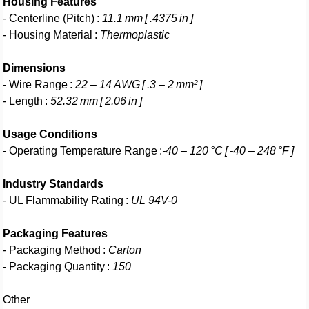
Housing Features
- Centerline (Pitch) :
11.1 mm [ .4375 in ]
- Housing Material :
Thermoplastic
Dimensions
- Wire Range :
22 – 14 AWG [ .3 – 2 mm² ]
- Length :
52.32 mm [ 2.06 in ]
Usage Conditions
- Operating Temperature Range :
-40 – 120 °C [ -40 – 248 °F ]
Industry Standards
- UL Flammability Rating :
UL 94V-0
Packaging Features
- Packaging Method :
Carton
- Packaging Quantity :
150
Other