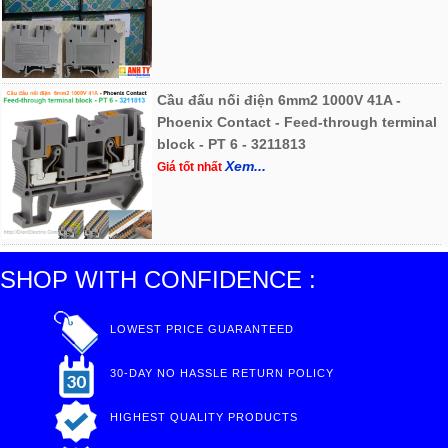
Cầu đấu nối điện 6mm2 1000V 41A -
Phoenix Contact - Feed-through terminal
block - PT 6 - 3211813
Xem...
Giá tốt nhất
SHOP WITH CONFIDENCE :
LOWEST PRICE GUARANTEED
30-DAY NO HASSLE RETURN POLICY
HIGHEST QUALITY PRODUCTS