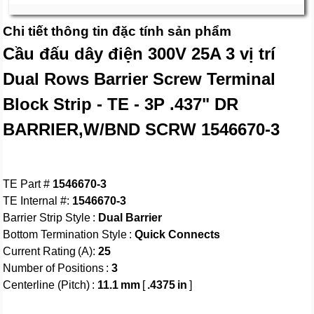
Chi tiết thông tin đặc tính sản phẩm
Cầu đấu dây điện 300V 25A 3 vị trí
Dual Rows Barrier Screw Terminal
Block Strip - TE - 3P .437" DR
BARRIER,W/BND SCRW 1546670-3
TE Part #
1546670-3
TE Internal #:
1546670-3
Barrier Strip Style :
Dual Barrier
Bottom Termination Style :
Quick Connects
Current Rating (A):
25
Number of Positions :
3
Centerline (Pitch) :
11.1 mm
[
.4375 in
]