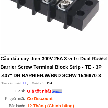
Cầu đấu dây điện 300V 25A 3 vị trí Dual Rows
3,046
Barrier Screw Terminal Block Strip - TE - 3P
.437" DR BARRIER,W/BND SCRW 1546670-3
Nhà sản xuất:
TE
;
Xuất xứ:
USA
Giá tốt nhất
Giá sỉ:
xem...
Có Discount
Khuyến mãi:
12 Tháng (Chính hãng)
Bảo hành: