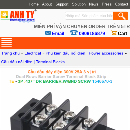
Home
About
Support
Solution
News
Press
Contact
MIỄN PHÍ VẬN CHUYỂN ORDER TRÊN 5TR
Email
0909186879
Cart
Trang chủ
»
Electrical
»
Phụ kiện đấu nối điện | Power accessories
»
Cầu đấu nối điện | Terminal Blocks