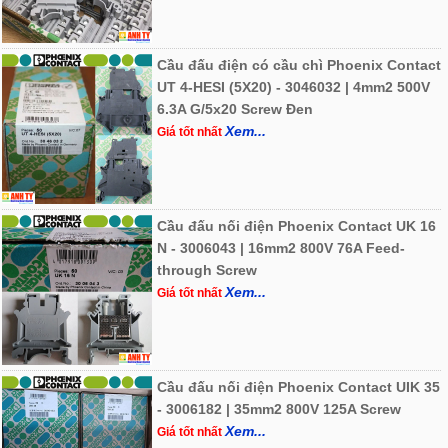
Cầu đấu điện có cầu chì Phoenix Contact
UT 4-HESI (5X20) - 3046032 | 4mm2 500V
6.3A G/5x20 Screw Đen
Xem...
Giá tốt nhất
Cầu đấu nối điện Phoenix Contact UK 16
N - 3006043 | 16mm2 800V 76A Feed-
through Screw
Xem...
Giá tốt nhất
Cầu đấu nối điện Phoenix Contact UIK 35
- 3006182 | 35mm2 800V 125A Screw
Xem...
Giá tốt nhất