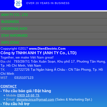
OVER 20 YEARS IN BUSINESS
ANH TY CO., LTD
BUSSINESS
ORDERING INFO
STAY INFORMED
INFO ZONE
Coppyright ©2017
www.DienElectric.Com
Công ty TNHH ANH TY (ANH TY Co., LTD)
Together, we make Việt Nam great!
Địa chỉ
793/28/7/1 Trần Xuân Soạn, Khu phố 17, Phường Tân Hưng,
Tp. Hồ Chí Minh, Việt Nam
TK
22722726 Tại Ngân hàng Á Châu - CN Tân Phong, Tp. Hồ
Chí Minh
MST
0315107123
CONTACT
- Yêu cầu báo giá / Đặt hàng
+
Mobile
0909 18 68 79
,
+
Email
dienelectrics@gmail.com
(Sales & Marketing Dpt.)
- Yêu cầu hỗ trợ